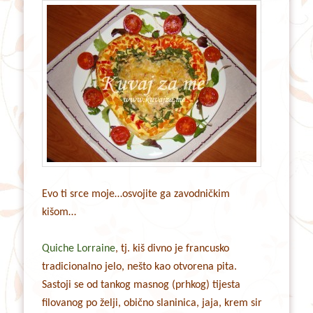
Evo ti srce moje…osvojite ga zavodničkim
kišom…
Quiche Lorraine
, tj. kiš divno je francusko
tradicionalno jelo, nešto kao otvorena pita.
Sastoji se od tankog masnog (prhkog) tijesta
filovanog po želji, obično slaninica, jaja, krem sir