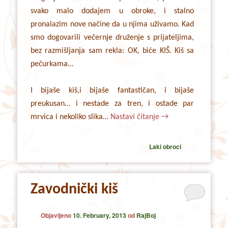
svako malo dodajem u obroke, i stalno
pronalazim nove načine da u njima uživamo. Kad
smo dogovarili večernje druženje s prijateljima,
bez razmišljanja sam rekla: OK, biće KIŠ. Kiš sa
pečurkama…
I bijaše kiš,i bijaše fantastičan, i bijaše
preukusan… i nestade za tren, i ostade par
mrvica i nekoliko slika…
Nastavi čitanje
→
Laki obroci
Zavodnički kiš
Objavljeno
10. February, 2013
od
RajBoj