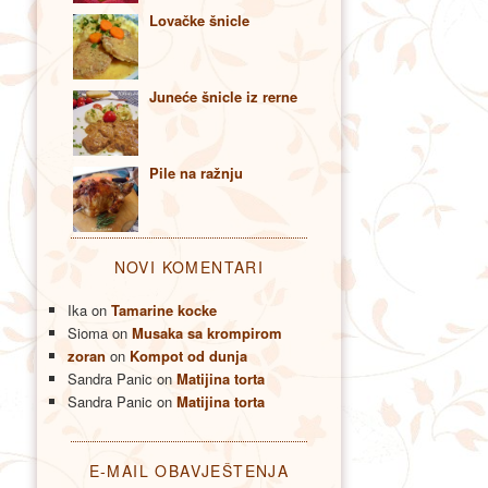
Lovačke šnicle
Juneće šnicle iz rerne
Pile na ražnju
NOVI KOMENTARI
Ika
on
Tamarine kocke
Sioma
on
Musaka sa krompirom
zoran
on
Kompot od dunja
Sandra Panic
on
Matijina torta
Sandra Panic
on
Matijina torta
E-MAIL OBAVJEŠTENJA