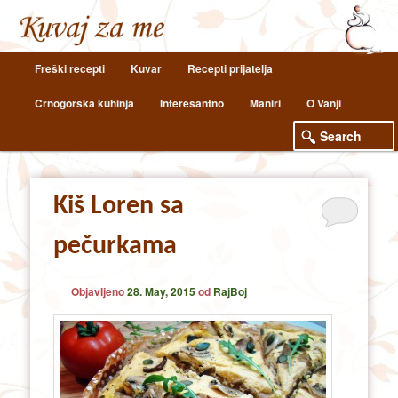
Main
Freški recepti
Kuvar
Recepti prijatelja
Skip
Skip
menu
Crnogorska kuhinja
Interesantno
Maniri
O Vanji
to
to
primary
secondary
content
content
Kiš Loren sa
pečurkama
Objavljeno
28. May, 2015
od
RajBoj