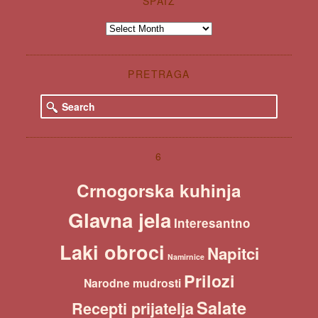
ŠPAIZ
Špaiz
PRETRAGA
S
e
a
r
c
6
h
Crnogorska kuhinja
Glavna jela
Interesantno
Laki obroci
Napitci
Namirnice
Prilozi
Narodne mudrosti
Salate
Recepti prijatelja