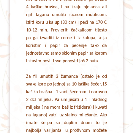
4 kašike brašna, i na kraju bjelanca ali
njih lagano umutiti ručnom mutilicom.
Izliti koru u kalup (30 cm) i peći na 170 C
10-12 min. Provjeriti čačkalicom tijesto
pa ga izvaditi iz rerne i iz kalupa, a ja
koristim i papir za pečenje tako da
jednostavno samo sklonim papir sa korom
i stavim novi. I sve ponoviti još 2 puta.
Za fil umutiti 3 žumanca (ostalo je od
svake kore po jedno) sa 10 kašika šećer,15
kašika brašna i 1 vanil šećerom, i naravno
2 dcl mlijeka. Pa umiješati u 1 l hladnog
mlijeka ( ne mora baš iz frižidera) i kuvati
na laganoj vatri uz stalno miješanje. Ako
imate šerpu sa duplim dnom to je
najbolja varijanta, u protivnom možete