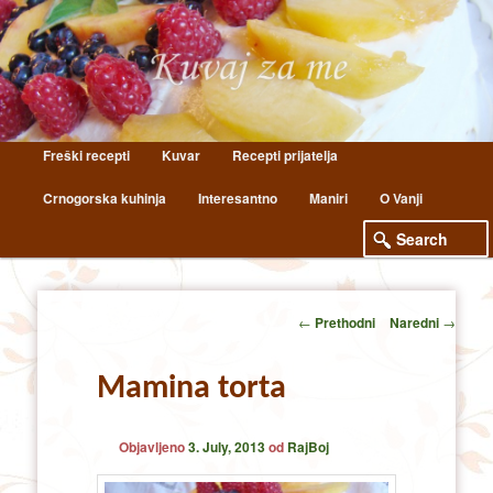
Main
Freški recepti
Kuvar
Recepti prijatelja
Skip
Skip
menu
Crnogorska kuhinja
Interesantno
Maniri
O Vanji
to
to
primary
secondary
content
content
Post
←
Prethodni
Naredni
→
navigation
Mamina torta
Objavljeno
3. July, 2013
od
RajBoj