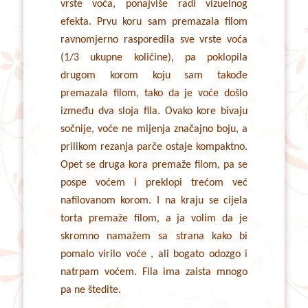
vrste voća, ponajviše radi vizuelnog
efekta. Prvu koru sam premazala filom
ravnomjerno rasporedila sve vrste voća
(1/3 ukupne količine), pa poklopila
drugom korom koju sam takođe
premazala filom, tako da je voće došlo
između dva sloja fila. Ovako kore bivaju
sočnije, voće ne mijenja značajno boju, a
prilikom rezanja parče ostaje kompaktno.
Opet se druga kora premaže filom, pa se
pospe voćem i preklopi trećom već
nafilovanom korom. I na kraju se cijela
torta premaže filom, a ja volim da je
skromno namažem sa strana kako bi
pomalo virilo voće , ali bogato odozgo i
natrpam voćem. Fila ima zaista mnogo
pa ne štedite.