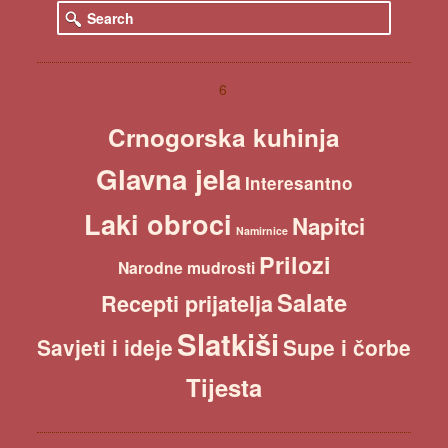
S
e
a
r
c
6
h
Crnogorska kuhinja
Glavna jela
Interesantno
Laki obroci
Napitci
Namirnice
Prilozi
Narodne mudrosti
Salate
Recepti prijatelja
Slatkiši
Savjeti i ideje
Supe i čorbe
Tijesta