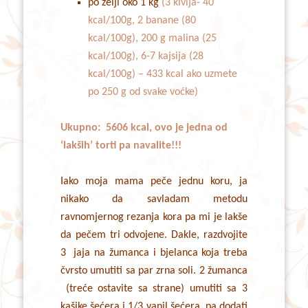
po želji oko 1 kg
(3 kivija- 40
kcal/100g, 2 banane (80
kcal/100g), 200 g malina (25
kcal/100g), 6-7 kajsija (28
kcal/100g) – 433 kcal ako uzmete
po 250 g od svake voćke)
Ukupno: 5606 kcal, ovo je jedna od
‘lakših’ torti pa navalite!!!
Iako moja mama peče jednu koru, ja
nikako da savladam metodu
ravnomjernog rezanja kora pa mi je lakše
da pečem tri odvojene. Dakle, razdvojite
3 jaja na žumanca i bjelanca koja treba
čvrsto umutiti sa par zrna soli. 2 žumanca
(treće ostavite sa strane) umutiti sa 3
kašike šećera i 1/3 vanil šećera, pa dodati