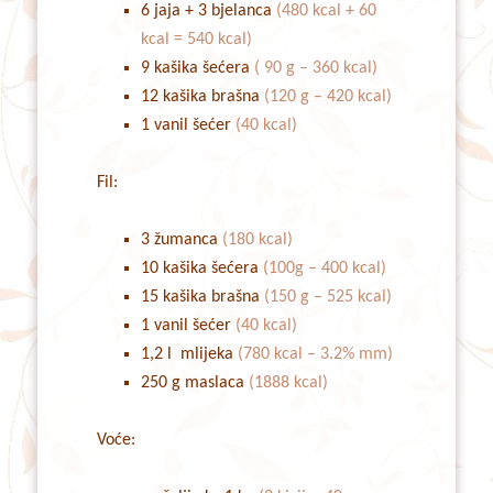
6 jaja + 3 bjelanca
(480 kcal + 60
kcal = 540 kcal)
9 kašika šećera
( 90 g – 360 kcal)
12 kašika brašna
(120 g – 420 kcal)
1 vanil šećer
(40 kcal)
Fil:
3 žumanca
(180 kcal)
10 kašika šećera
(100g – 400 kcal)
15 kašika brašna
(150 g – 525 kcal)
1 vanil šećer
(40 kcal)
1,2 l mlijeka
(780 kcal – 3.2% mm)
250 g maslaca
(1888 kcal)
Voće: