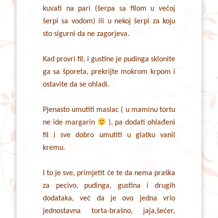
kuvati na pari (šerpa sa filom u većoj
šerpi sa vodom) ili u nekoj šerpi za koju
sto sigurni da ne zagorjeva.
Kad provri fil, i gustine je pudinga sklonite
ga sa šporeta, prekrijte mokrom krpom i
ostavite da se ohladi.
Pjenasto umutiti maslac ( u maminu tortu
ne ide margarin
), pa dodati ohlađeni
fil i sve dobro umutiti u glatku vanil
kremu.
I to je sve, primjetit će te da nema praška
za pecivo, pudinga, gustina i drugih
dodataka, već da je ovo jedna vrlo
jednostavna torta-brašno, jaja,šećer,