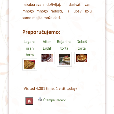
nezaboravan doživljaj, i darivati vam
mnogo mnogo radosti, i ljubavi koju
samo majka može dati.
Preporučujemo:
Lagana
After
Bojanina
Doboš
orah
Eight
torta
torta
torta
(Visited 4,381 time, 1 visit today)
Štampaj recept