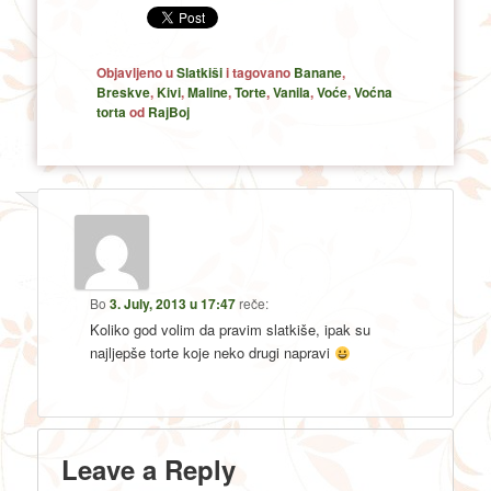
Objavljeno u
Slatkiši
i tagovano
Banane
,
Breskve
,
Kivi
,
Maline
,
Torte
,
Vanila
,
Voće
,
Voćna
torta
od
RajBoj
Bo
3. July, 2013 u 17:47
reče:
Koliko god volim da pravim slatkiše, ipak su
najljepše torte koje neko drugi napravi
Leave a Reply