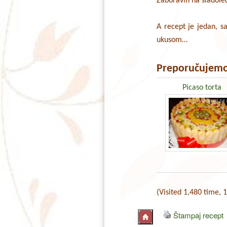
Zaboravih na sladoled
A recept je jedan, s
ukusom…
Preporučujemo
Picaso torta
(Visited 1,480 time, 1
Štampaj recept