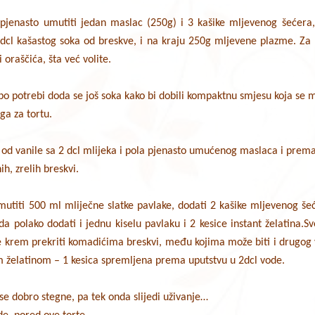
pjenasto umutiti jedan maslac (250g) i 3 kašike mljevenog šećera
5 dcl kašastog soka od breskve, i na kraju 250g mljevene plazme. Za 
i oraščića, šta već volite.
po potrebi doda se još soka kako bi dobili kompaktnu smjesu koja se 
ga za tortu.
od vanile sa 2 dcl mlijeka i pola pjenasto umućenog maslaca i premaz
ih, zrelih breskvi.
mutiti 500 ml mliječne slatke pavlake, dodati 2 kašike mljevenog šeć
 polako dodati i jednu kiselu pavlaku i 2 kesice instant želatina.Sv
e krem prekriti komadićima breskvi, među kojima može biti i drugog 
im želatinom – 1 kesica spremljena prema uputstvu u 2dcl vode.
se dobro stegne, pa tek onda slijedi uživanje…