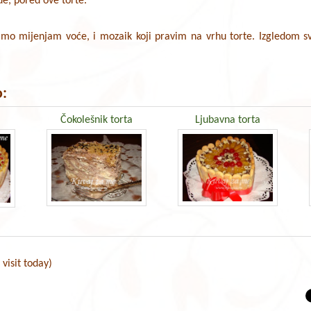
e, pored ove torte.
amo mijenjam voće, i mozaik koji pravim na vrhu torte. Izgledom s
:
Čokolešnik torta
Ljubavna torta
 visit today)