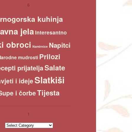
6
rnogorska kuhinja
avna jela
Interesantno
i obroci
Napitci
Namirnice
Prilozi
Narodne mudrosti
Salate
cepti prijatelja
Slatkiši
vjeti i ideje
Tijesta
Supe i čorbe
1
1