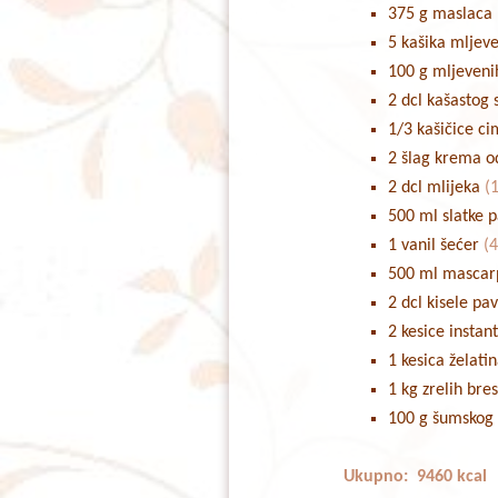
375 g maslaca
5 kašika mljev
100 g mljeveni
2 dcl kašastog
1/3 kašičice ci
2 šlag krema o
2 dcl mlijeka
(
500 ml slatke 
1 vanil šećer
(4
500 ml mascar
2 dcl kisele pa
2 kesice instant
1 kesica želati
1 kg zrelih bre
100 g šumskog
Ukupno: 9460 kcal