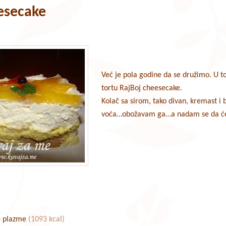
esecake
Već je pola godine da se družimo. U t
tortu RajBoj cheesecake.
Kolač sa sirom, tako divan, kremast i 
voća…obožavam ga…a nadam se da ćet
e plazme
(1093 kcal)