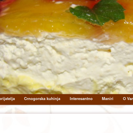
rijatelja
Crnogorska kuhinja
Interesantno
Maniri
O Van