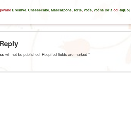
agovano
Breskve
,
Cheesecake
,
Mascarpone
,
Torte
,
Voće
,
Voćna torta
od
RajBoj
 Reply
ss will not be published.
Required fields are marked
*