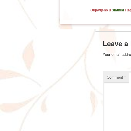
Objavljeno u
Slatkiši
i t
Leave a
Your email addre
Comment
*