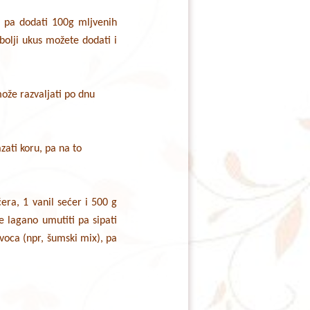
, pa dodati 100g mljvenih
bolji ukus možete dodati i
može razvaljati po dnu
ati koru, pa na to
era, 1 vanil sećer i 500 g
e lagano umutiti pa sipati
voca (npr, šumski mix), pa