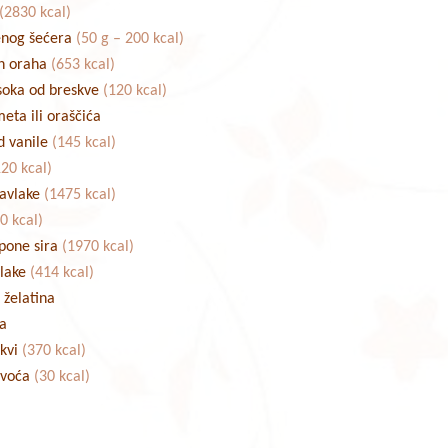
(2830 kcal)
enog šećera
(50 g – 200 kcal)
h oraha
(653 kcal)
 soka od breskve
(120 kcal)
meta ili oraščića
d vanile
(145 kcal)
120 kcal)
pavlake
(1475 kcal)
0 kcal)
pone sira
(1970 kcal)
vlake
(414 kcal)
 želatina
na
skvi
(370 kcal)
 voća
(30 kcal)