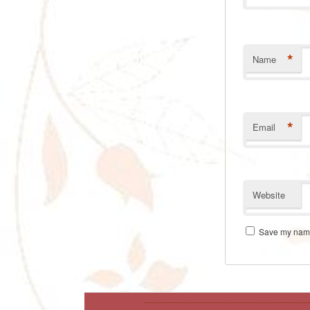
*
Name
*
Email
Website
Save my name,