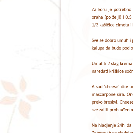
Za koru je potrebno 
oraha (po želji) i 0,
1/3 kašičice cimeta il
Sve se dobro umuti i 
kalupa da bude podlo
Umutiti 2 šlag krema 
naredati kriškice sočn
A sad ‘cheese’ dio: u
mascarpone sira. Onda
preko breskvi. Chees
sve zaliti prohlađen
Na hladjenje 24h, da 