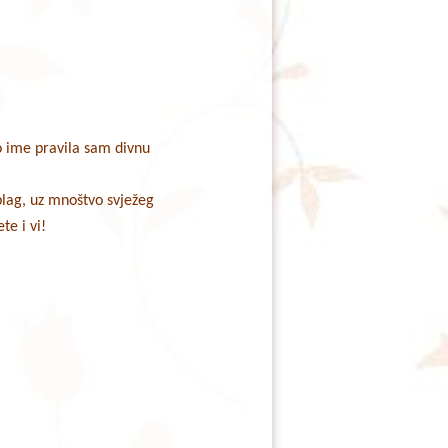
o ime pravila sam divnu
blag, uz mnoštvo svježeg
e i vi!