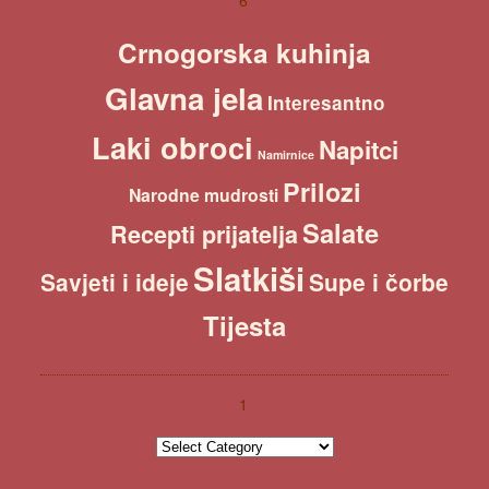
6
h
Crnogorska kuhinja
Glavna jela
Interesantno
Laki obroci
Napitci
Namirnice
Prilozi
Narodne mudrosti
Salate
Recepti prijatelja
Slatkiši
Savjeti i ideje
Supe i čorbe
Tijesta
1
1