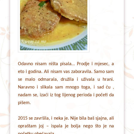
Odavno nisam ništa pisala… Prodje i mjesec, a
eto i godina. Ali nisam vas zaboravila. Samo sam
se malo odmarala, družila i uživala u hrani.
Naravno i slikala sam mnogo toga, i sad ću ,
nadam se, izaći iz tog lijenog perioda i početi da
pišem.
2015 se završila, i neka je. Nije bila baš sjajna, ali
opraštam joj – ispala je bolja nego što je na
početku obećavala.