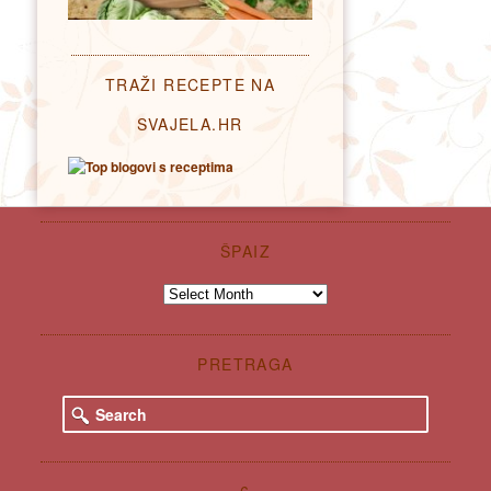
TRAŽI RECEPTE NA
SVAJELA.HR
ŠPAIZ
Špaiz
PRETRAGA
S
e
a
r
c