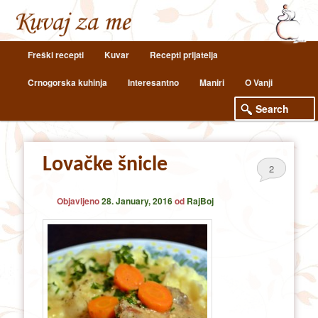
Main
Freški recepti
Kuvar
Recepti prijatelja
Skip
Skip
menu
Crnogorska kuhinja
Interesantno
Maniri
O Vanji
to
to
primary
secondary
content
content
Lovačke šnicle
2
Objavljeno
28. January, 2016
od
RajBoj