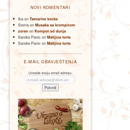
NOVI KOMENTARI
Ika
on
Tamarine kocke
Sioma
on
Musaka sa krompirom
zoran
on
Kompot od dunja
Sandra Panic
on
Matijina torta
Sandra Panic
on
Matijina torta
E-MAIL OBAVJEŠTENJA
Unesite svoju email adresu: