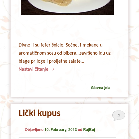
Divne li su fefer šnicle. Sočne, i mekane u
aromatičnom sosu od bibera…savršeno idu uz
blage priloge i proljetne salate…
Nastavi čitanje
→
Glavna jela
Lički kupus
2
Objavljeno
10. February, 2013
od
RajBoj