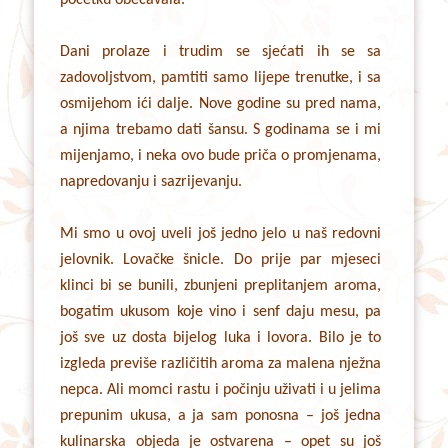
Dani prolaze i trudim se sjećati ih se sa
zadovoljstvom, pamtiti samo lijepe trenutke, i sa
osmijehom ići dalje. Nove godine su pred nama,
a njima trebamo dati šansu. S godinama se i mi
mijenjamo, i neka ovo bude priča o promjenama,
napredovanju i sazrijevanju.
Mi smo u ovoj uveli još jedno jelo u naš redovni
jelovnik. Lovačke šnicle. Do prije par mjeseci
klinci bi se bunili, zbunjeni preplitanjem aroma,
bogatim ukusom koje vino i senf daju mesu, pa
još sve uz dosta bijelog luka i lovora. Bilo je to
izgleda previše različitih aroma za malena nježna
nepca. Ali momci rastu i počinju uživati i u jelima
prepunim ukusa, a ja sam ponosna – još jedna
kulinarska objeda je ostvarena – opet su još