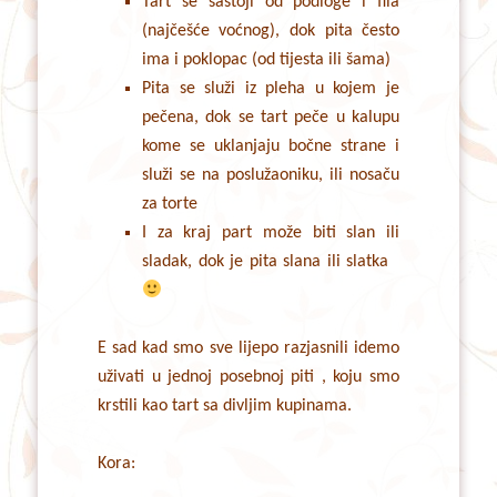
Tart se sastoji od podloge i fila
(najčešće voćnog), dok pita često
ima i poklopac (od tijesta ili šama)
Pita se služi iz pleha u kojem je
pečena, dok se tart peče u kalupu
kome se uklanjaju bočne strane i
služi se na poslužaoniku, ili nosaču
za torte
I za kraj part može biti slan ili
sladak, dok je pita slana ili slatka
E sad kad smo sve lijepo razjasnili idemo
uživati u jednoj posebnoj piti , koju smo
krstili kao tart sa divljim kupinama.
Kora: