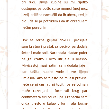
pri ruci. Divlje kupine su mi rijetko
dostupne, pa pošto su se momci (moj muž
i zet) prilično namučili da ih uberu, red je
bio i da se ja potrudim i da ih obradujem
nečim posebnim.
Dok se rerna grijala do200C prosijala
sam brašno i prašak za pecivo, pa dodala
šećer i malo soli. Narendala hladan puter
pa ga kratko i brzo utrljala u brašno.
Mrvičastoj masi zatim sam dodala jaje i
par kašika hladne vode i sve lijepo
umjesila. Ako se tijesto ne mijesi previše,
neće se ni ugrijati ni topiti, pa se odmah
može razvaljati i formirati krug par
centimetara širi od kalupa. Prebacila sam
onda tijesto u kalup , formirala bočne