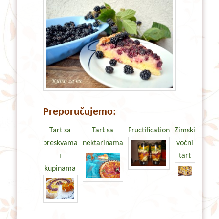
Preporučujemo:
Tart sa
Tart sa
Fructification
Zimski
breskvama
nektarinama
voćni
i
tart
kupinama