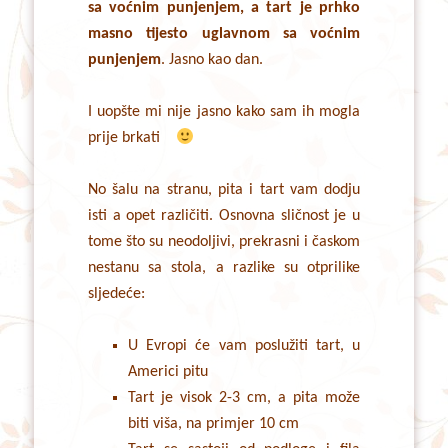
sa voćnim punjenjem, a tart je prhko
masno tijesto uglavnom sa voćnim
punjenjem
. Jasno kao dan.
I uopšte mi nije jasno kako sam ih mogla
prije brkati
No šalu na stranu, pita i tart vam dodju
isti a opet različiti. Osnovna sličnost je u
tome što su neodoljivi, prekrasni i časkom
nestanu sa stola, a razlike su otprilike
sljedeće:
U Evropi će vam poslužiti tart, u
Americi pitu
Tart je visok 2-3 cm, a pita može
biti viša, na primjer 10 cm