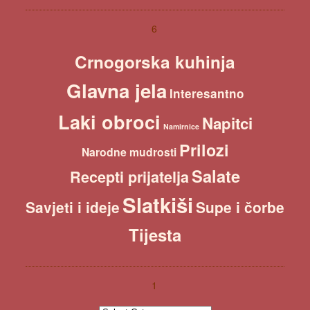
a
r
c
6
h
Crnogorska kuhinja
Glavna jela
Interesantno
Laki obroci
Napitci
Namirnice
Prilozi
Narodne mudrosti
Salate
Recepti prijatelja
Slatkiši
Savjeti i ideje
Supe i čorbe
Tijesta
1