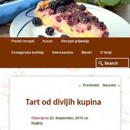
Main
Freški recepti
Kuvar
Recepti prijatelja
Skip
Skip
menu
Crnogorska kuhinja
Interesantno
Maniri
O Vanji
to
to
primary
secondary
content
content
Post
←
Prethodni
Naredni
→
navigation
Tart od divljih kupina
Objavljeno
23. September, 2015
od
RajBoj