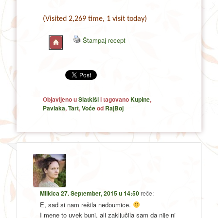
(Visited 2,269 time, 1 visit today)
Štampaj recept
Objavljeno u
Slatkiši
i tagovano
Kupine
,
Pavlaka
,
Tart
,
Voće
od
RajBoj
Milkica
27. September, 2015 u 14:50
reče:
E, sad si nam rešila nedoumice.
I mene to uvek buni, ali zaključila sam da nije ni