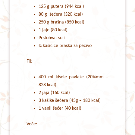
125 g putera (944 kcal)
80 g šećera (320 kcal)
250 g brašna (850 kcal)
1 jaje (80 kcal)
Prstohvat soli
¼ kašičice praška za pecivo
Fil:
400 ml kisele pavlake (20%mm –
828 kcal)
2 jaja (160 kcal)
3 kašike šećera (45g – 180 kcal)
1 vanil šećer (40 kcal)
Voće: