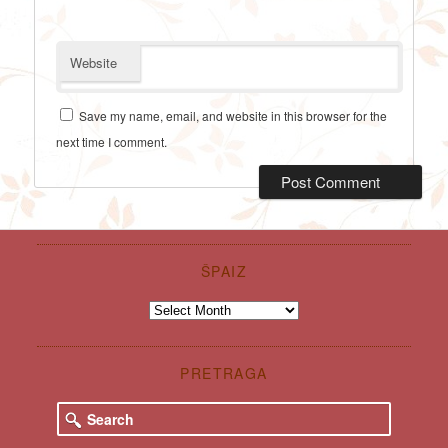
Website
Save my name, email, and website in this browser for the
next time I comment.
ŠPAIZ
Špaiz
PRETRAGA
S
e