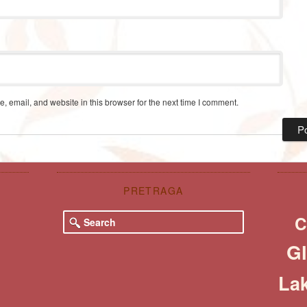
 email, and website in this browser for the next time I comment.
PRETRAGA
S
C
e
a
Gl
r
c
Lak
h