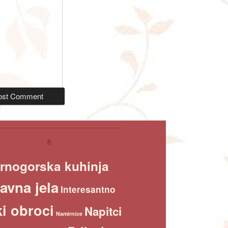
6
rnogorska kuhinja
avna jela
Interesantno
i obroci
Napitci
Namirnice