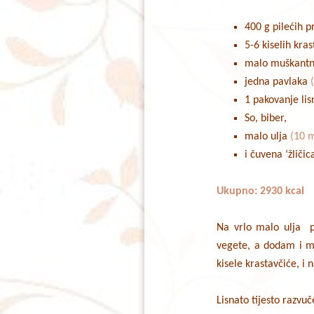
400 g pilećih 
5-6 kiselih kra
malo muškantn
jedna pavlaka
(
1 pakovanje lis
So, biber,
malo ulja
(10 m
i čuvena ‘žliči
Ukupno: 2930 kcal
Na vrlo malo ulja p
vegete, a dodam i m
kisele krastavčiće, i 
Lisnato tijesto razvu