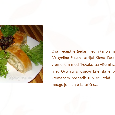
Ovaj recept je (jedan i jedini) moja m
30 godina čuveni serijal Steva Kar
vremenom modifikovala, pa više ni sa
nije. Ovo su u osnovi bile slane p
vremenom prebacih u pileći rolat . B
mnogo je manje kalorično…