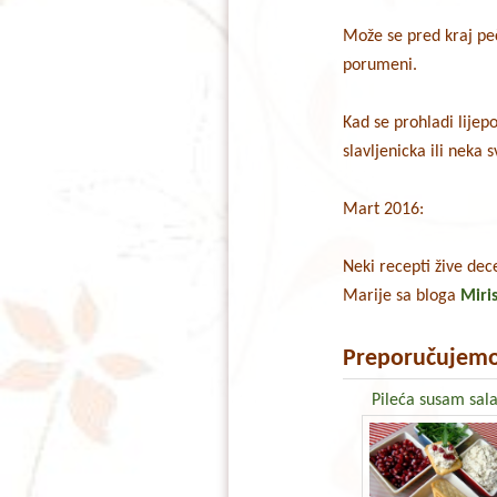
Može se pred kraj pe
porumeni.
Kad se prohladi lijep
slavljenicka ili neka
Mart 2016:
Neki recepti žive dec
Marije sa bloga
Miri
Preporučujemo
Pileća susam sal