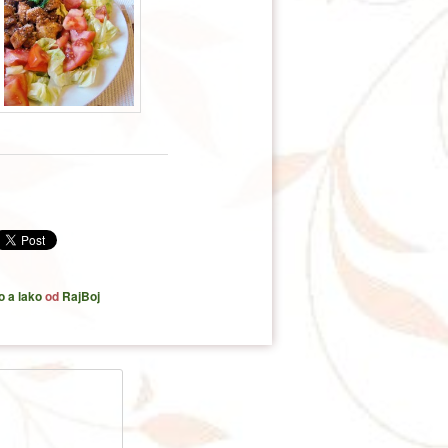
 a lako
od
RajBoj