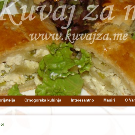
rijatelja
Crnogorska kuhinja
Interesantno
Maniri
O Van
oj