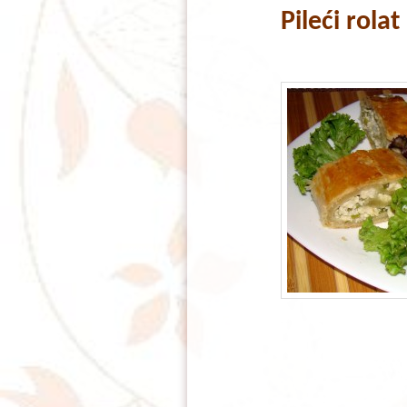
Pileći rolat
content
content