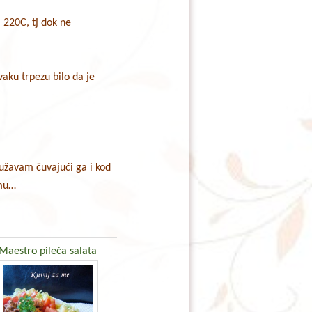
 220C, tj dok ne
vaku trpezu bilo da je
dužavam čuvajući ga i kod
emu…
Maestro pileća salata