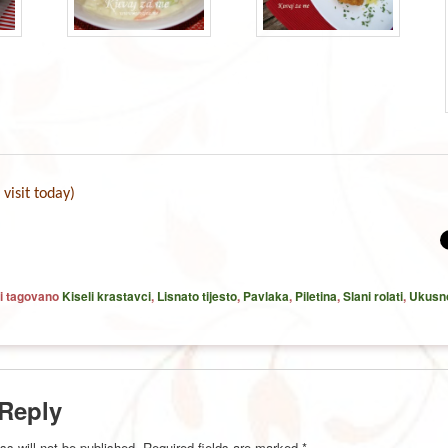
 visit today)
i tagovano
Kiseli krastavci
,
Lisnato tijesto
,
Pavlaka
,
Piletina
,
Slani rolati
,
Ukusno
 Reply
ss will not be published.
Required fields are marked
*