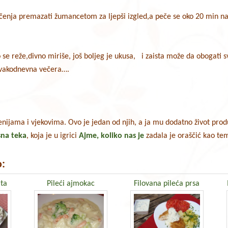
čenja premazati žumancetom za ljepši izgled,a peče se oko 20 min na
o se reže,divno miriše, još boljeg je ukusa, i zaista može da obogati s
 svakodnevna večera….
enijama i vjekovima. Ovo je jedan od njih, a ja mu dodatno život pro
sna teka
, koja je u igrici
Ajme, koliko nas je
zadala je oraščić kao t
:
ata
Pileći ajmokac
Filovana pileća prsa