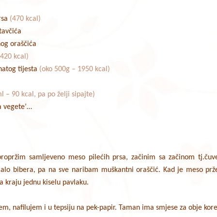
prsa
(470 kcal)
stavčića
og oraščića
420 kcal)
natog tijesta
(oko 500g – 1950 kcal)
l – 90 kcal, pa po želji sipajte)
ca vegete’…
ropržim samljeveno meso pilećih prsa, začinim sa začinom tj.č
alo bibera, pa na sve naribam muškantni oraščić. Kad je meso prž
na kraju jednu kiselu pavlaku.
čem, nafilujem i u tepsiju na pek-papir. Taman ima smjese za obje kore