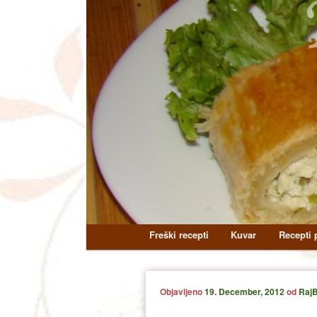
Main
Freški recepti
Kuvar
Recepti p
Skip
Skip
menu
to
to
Objavljeno
19. December, 2012
od
RajB
primary
secondary