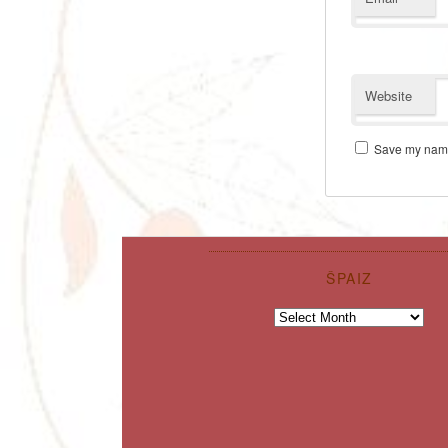
Website
Save my name,
ŠPAIZ
Špaiz