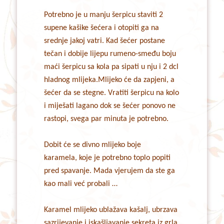
Potrebno je u manju šerpicu staviti 2
supene kašike šećera i otopiti ga na
srednje jakoj vatri. Kad šećer postane
tečan i dobije lijepu rumeno-smeđu boju
maći šerpicu sa kola pa sipati u nju i 2 dcl
hladnog mlijeka.Mlijeko će da zapjeni, a
šećer da se stegne. Vratiti šerpicu na kolo
i miješati lagano dok se šećer ponovo ne
rastopi, svega par minuta je potrebno.
Dobit će se divno mlijeko boje
karamela, koje je potrebno toplo popiti
pred spavanje. Mada vjerujem da ste ga
kao mali već probali …
Karamel mlijeko ublažava kašalj, ubrzava
sazrijevanje i iskašljavanje sekreta iz grla,