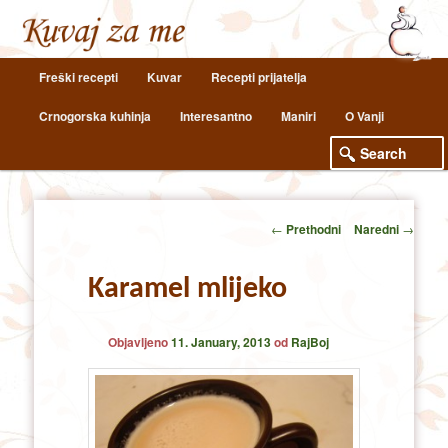
Main
Freški recepti
Kuvar
Recepti prijatelja
Skip
Skip
menu
Crnogorska kuhinja
Interesantno
Maniri
O Vanji
to
to
primary
secondary
content
content
Post
←
Prethodni
Naredni
→
navigation
Karamel mlijeko
Objavljeno
11. January, 2013
od
RajBoj