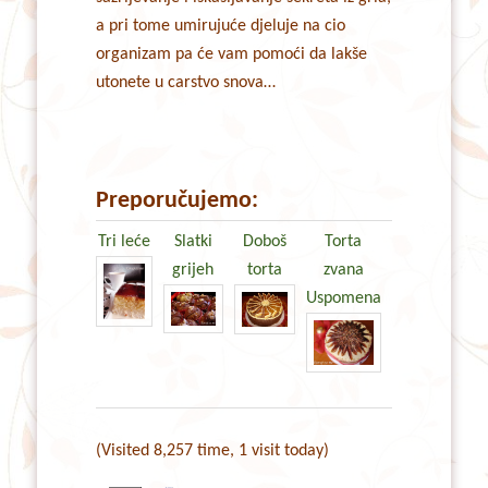
a pri tome umirujuće djeluje na cio
organizam pa će vam pomoći da lakše
utonete u carstvo snova…
Preporučujemo:
Tri leće
Slatki
Doboš
Torta
grijeh
torta
zvana
Uspomena
(Visited 8,257 time, 1 visit today)