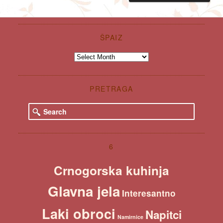
ŠPAIZ
Špaiz
PRETRAGA
S
e
a
r
c
6
h
Crnogorska kuhinja
Glavna jela
Interesantno
Laki obroci
Napitci
Namirnice