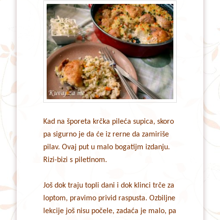
Kad na šporeta krčka pileća supica, skoro
pa sigurno je da će iz rerne da zamiriše
pilav. Ovaj put u malo bogatijm izdanju.
Rizi-bizi s piletinom.
Još dok traju topli dani i dok klinci trče za
loptom, pravimo privid raspusta. Ozbiljne
lekcije još nisu počele, zadaća je malo, pa