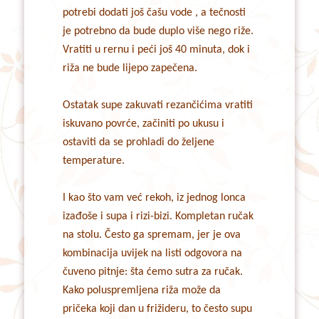
potrebi dodati još čašu vode , a tečnosti
je potrebno da bude duplo više nego riže.
Vratiti u rernu i peći još 40 minuta, dok i
riža ne bude lijepo zapečena.
Ostatak supe zakuvati rezančićima vratiti
iskuvano povrće, začiniti po ukusu i
ostaviti da se prohladi do željene
temperature.
I kao što vam već rekoh, iz jednog lonca
izađoše i supa i rizi-bizi. Kompletan ručak
na stolu. Često ga spremam, jer je ova
kombinacija uvijek na listi odgovora na
čuveno pitnje: šta ćemo sutra za ručak.
Kako poluspremljena riža može da
pričeka koji dan u frižideru, to često supu