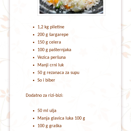
1,2 kg piletine
200 g šargarepe
150 g celera
100 g pašternjaka
Vezica peršuna
Manji crni luk
50 g rezanaca za supu
So i biber
Dodatno za rizi-bizi:
50 ml ulja
Manja glavica luka 100 g
100 g graška