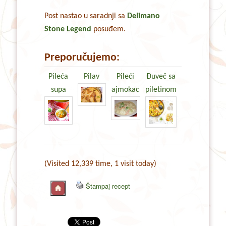
Post nastao u saradnji sa
Delimano
Stone Legend
posuđem.
Preporučujemo:
Pileća
Pilav
Pileći
Đuveč sa
supa
ajmokac
piletinom
(Visited 12,339 time, 1 visit today)
Štampaj recept