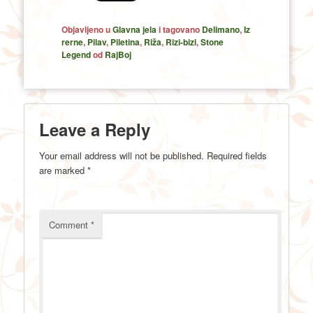
Objavljeno u
Glavna jela
i tagovano
Delimano
,
Iz
rerne
,
Pilav
,
Piletina
,
Riža
,
Rizi-bizi
,
Stone
Legend
od
RajBoj
Leave a Reply
Your email address will not be published.
Required fields
are marked
*
Comment
*