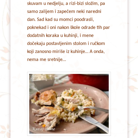
skuvam u nedjelju, a rizi-bizi složim, pa
samo zalijem i zapečem neki naredni
dan. Sad kad su momci poodrasli,
poknekad i oni nakon škole odrade tih par
dodatnih koraka u kuhinji, i mene
dočekaju postavljenim stolom i ručkom
koji zanosno miriše iz kuhinje… A onda,
nema me sretnije…