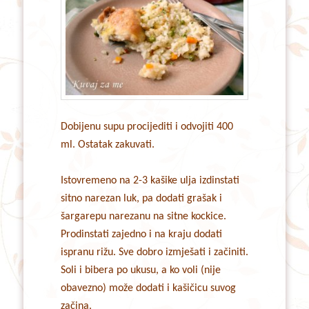
Dobijenu supu procijediti i odvojiti 400
ml. Ostatak zakuvati.
Istovremeno na 2-3 kašike ulja izdinstati
sitno narezan luk, pa dodati grašak i
šargarepu narezanu na sitne kockice.
Prodinstati zajedno i na kraju dodati
ispranu rižu. Sve dobro izmješati i začiniti.
Soli i bibera po ukusu, a ko voli (nije
obavezno) može dodati i kašičicu suvog
začina.