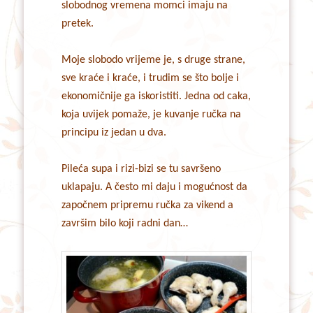
slobodnog vremena momci imaju na
pretek.
Moje slobodo vrijeme je, s druge strane,
sve kraće i kraće, i trudim se što bolje i
ekonomičnije ga iskoristiti. Jedna od caka,
koja uvijek pomaže, je kuvanje ručka na
principu iz jedan u dva.
Pileća supa i rizi-bizi se tu savršeno
uklapaju. A često mi daju i mogućnost da
započnem pripremu ručka za vikend a
završim bilo koji radni dan…