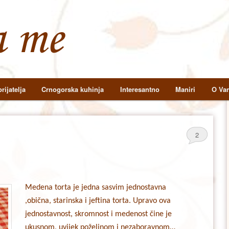
rijatelja
Crnogorska kuhinja
Interesantno
Maniri
O Van
2
Medena torta je jedna sasvim jednostavna
,obična, starinska i jeftina torta. Upravo ova
jednostavnost, skromnost i medenost čine je
ukusnom, uvijek poželjnom i nezaboravnom…