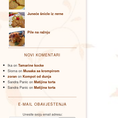
Juneće šnicle iz rerne
Pile na ražnju
NOVI KOMENTARI
Ika
on
Tamarine kocke
Sioma
on
Musaka sa krompirom
zoran
on
Kompot od dunja
Sandra Panic
on
Matijina torta
Sandra Panic
on
Matijina torta
E-MAIL OBAVJEŠTENJA
Unesite svoju email adresu: