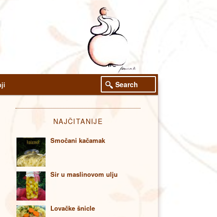
Search
ji
NAJČITANIJE
Smočani kačamak
Sir u maslinovom ulju
Lovačke šnicle