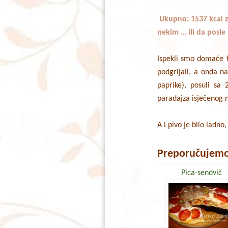
Ukupno: 1537 kcal z
nekim … ili da posle
Ispekli smo domaće ti
podgrijali, a onda n
paprike), posuli sa 
paradajza isječenog n
A i pivo je bilo ladno
Preporučujemo
Pica-sendvič