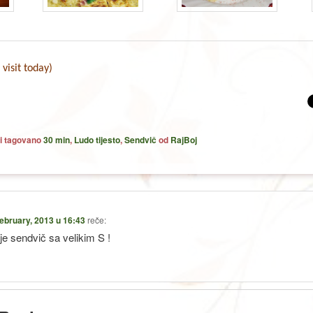
 visit today)
i tagovano
30 min
,
Ludo tijesto
,
Sendvič
od
RajBoj
February, 2013 u 16:43
reče:
je sendvič sa velikim S !