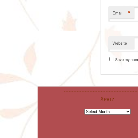
*
Email
Website
Save my name,
ŠPAIZ
Špaiz