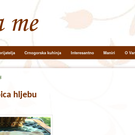
rijatelja
Crnogorska kuhinja
Interesantno
Maniri
O Van
j
ica hljebu