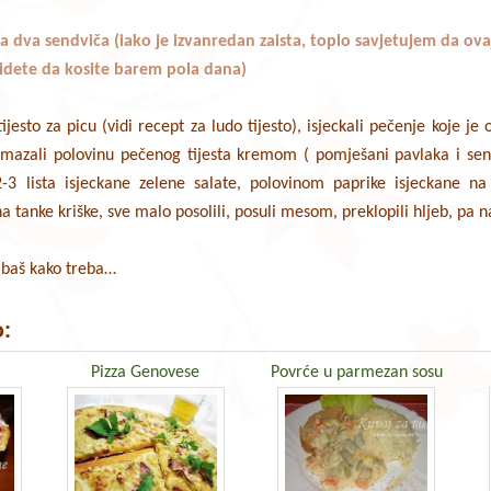
a dva sendviča (iako je izvanredan zaista, toplo savjetujem da ova
 idete da kosite barem pola dana)
jesto za picu (vidi recept za ludo tijesto), isjeckali pečenje koje je 
amazali polovinu pečenog tijesta kremom ( pomješani pavlaka i senf
2-3 lista isjeckane zelene salate, polovinom paprike isjeckane n
a tanke kriške, sve malo posolili, posuli mesom, preklopili hljeb, pa 
, baš kako treba…
:
Pizza Genovese
Povrće u parmezan sosu