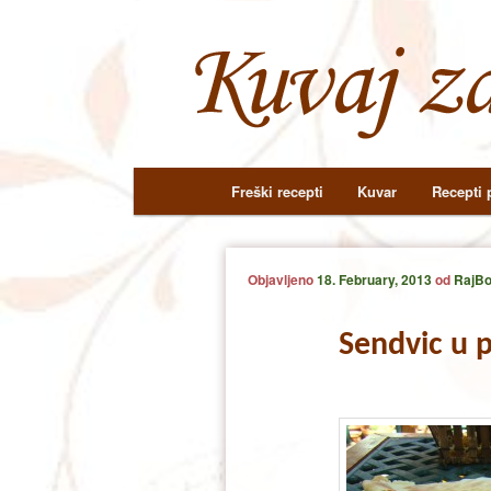
Main
Freški recepti
Kuvar
Recepti p
Skip
Skip
menu
to
to
Objavljeno
18. February, 2013
od
RajBo
primary
secondary
Sendvic u p
content
content