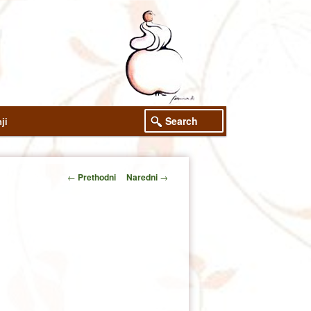
Search
ji
Post
←
Prethodni
Naredni
→
navigation