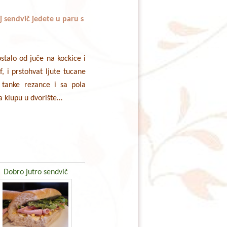
j sendvič jedete u paru s
ostalo od juče na kockice i
, i prstohvat ljute tucane
a tanke rezance i sa pola
na klupu u dvorište…
Dobro jutro sendvič