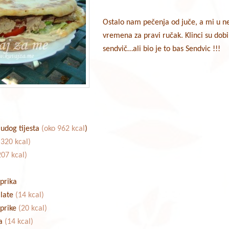
Ostalo nam pečenja od juče, a mi u 
vremena za pravi ručak. Klinci su dobi
sendvič…ali bio je to bas Sendvic !!!
ludog tijesta
(oko 962 kcal
)
(320 kcal)
207 kcal)
aprika
alate
(14 kcal)
aprike
(20 kcal)
a
(14 kcal)