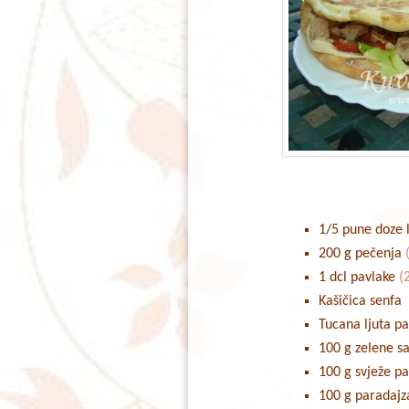
1/5 pune doze 
200 g pečenja
1 dcl pavlake
(
Kašičica senfa
Tucana ljuta p
100 g zelene s
100 g svježe p
100 g paradajz