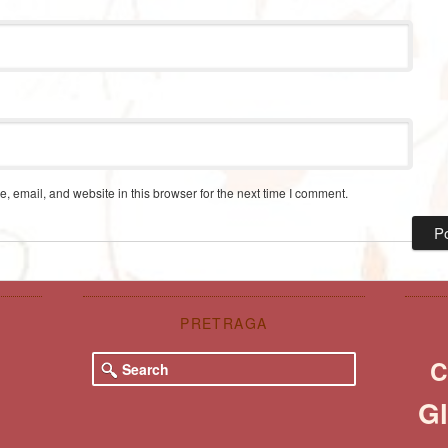
 email, and website in this browser for the next time I comment.
PRETRAGA
S
C
e
a
Gl
r
c