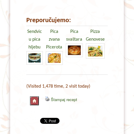
Preporučujemo:
Sendvic
Pica
Pica
Pizza
u pica
zvana
svaštara
Genovese
hljebu
Picerota
(Visited 1,478 time, 2 visit today)
Štampaj recept