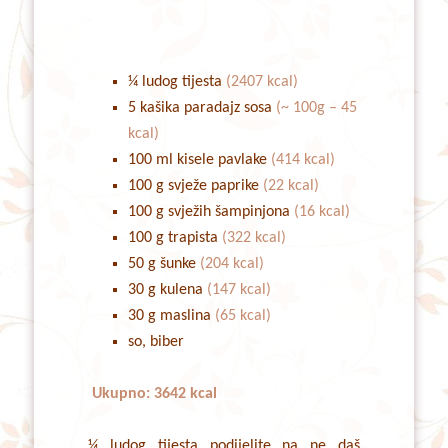
¼ ludog tijesta
(2407 kcal)
5 kašika paradajz sosa
(~ 100g – 45
kcal)
100 ml kisele pavlake
(414 kcal)
100 g svježe paprike
(22 kcal)
100 g svježih šampinjona
(16 kcal)
100 g trapista
(322 kcal)
50 g šunke
(204 kcal)
30 g kulena
(147 kcal)
30 g maslina
(65 kcal)
so, biber
Ukupno: 3642 kcal
¼ ludog tijesta podijelite na ne daš