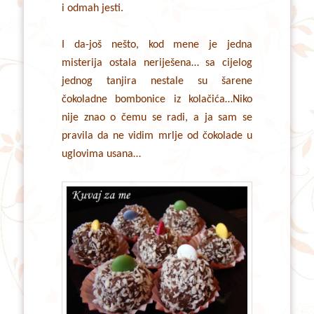
i odmah jesti.
I da-još nešto, kod mene je jedna
misterija ostala neriješena… sa cijelog
jednog tanjira nestale su šarene
čokoladne bombonice iz kolačića…Niko
nije znao o čemu se radi, a ja sam se
pravila da ne vidim mrlje od čokolade u
uglovima usana…