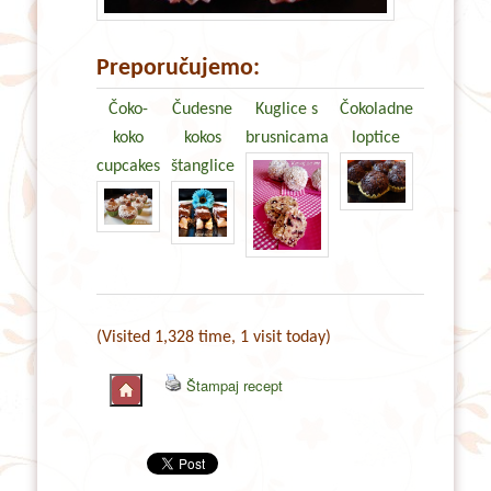
Preporučujemo:
Čoko-
Čudesne
Kuglice s
Čokoladne
koko
kokos
brusnicama
loptice
cupcakes
štanglice
(Visited 1,328 time, 1 visit today)
Štampaj recept