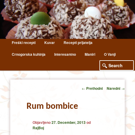
Main
Freški recepti
Kuvar
Recepti prijatelja
Skip
Skip
menu
Crnogorska kuhinja
Interesantno
Maniri
O Vanji
to
to
primary
secondary
content
content
Post
←
Prethodni
Naredni
→
navigation
Rum bombice
Objavljeno
27. December, 2013
od
RajBoj