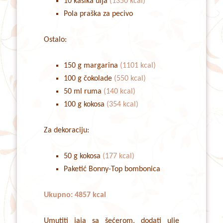
10 kašika ulja
(1350 kcal)
Pola praška za pecivo
Ostalo:
150 g margarina
(1101 kcal)
100 g čokolade
(550 kcal)
50 ml ruma
(140 kcal)
100 g kokosa
(354 kcal)
Za dekoraciju:
50 g kokosa
(177 kcal)
Paketić Bonny-Top bombonica
Ukupno: 4857 kcal
Umutiti jaja sa šećerom, dodati ulje