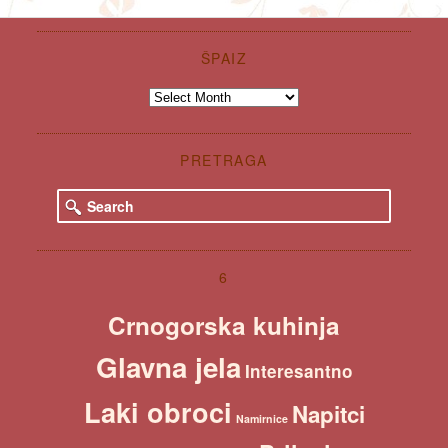
ŠPAIZ
Špaiz
PRETRAGA
S
e
a
r
c
6
h
Crnogorska kuhinja
Glavna jela
Interesantno
Laki obroci
Napitci
Namirnice