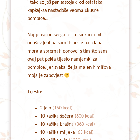
i tako uz još par sastojak, od ostataka
kapkejksa nastadoše veoma ukusne
bombice…
Najljepše od svega je što su klinci bili
oduševljeni pa sam ih posle par dana
morala spremati ponovo, s tim što sam
ovaj put pekla tijesto namjenski za
bombice, jer svaka želja malenih mišova
moja je zapovjest
Tijesto:
2 jaja
(160 kcal)
10 kašika šećera
(600 kcal)
10 kašika brašna
(360 kcal)
10 kašika mlijeka
(65 kcal)