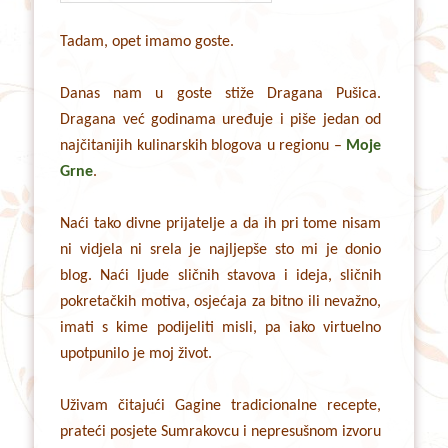
Tadam, opet imamo goste.
Danas nam u goste stiže Dragana Pušica.
Dragana već godinama uređuje i piše jedan od
najčitanijih kulinarskih blogova u regionu –
Moje
Grne
.
Naći tako divne prijatelje a da ih pri tome nisam
ni vidjela ni srela je najljepše sto mi je donio
blog. Naći ljude sličnih stavova i ideja, sličnih
pokretačkih motiva, osjećaja za bitno ili nevažno,
imati s kime podijeliti misli, pa iako virtuelno
upotpunilo je moj život.
Uživam čitajući Gagine tradicionalne recepte,
prateći posjete Sumrakovcu i nepresušnom izvoru