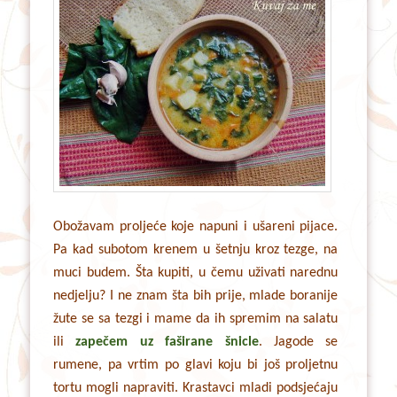
Obožavam proljeće koje napuni i ušareni pijace.
Pa kad subotom krenem u šetnju kroz tezge, na
muci budem. Šta kupiti, u čemu uživati narednu
nedjelju? I ne znam šta bih prije, mlade boranije
žute se sa tezgi i mame da ih spremim na salatu
ili
zapečem uz faširane šnicle
. Jagode se
rumene, pa vrtim po glavi koju bi još proljetnu
tortu mogli napraviti. Krastavci mladi podsjećaju