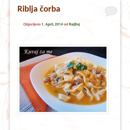
Riblja čorba
Objavljeno
1. April, 2014
od
RajBoj