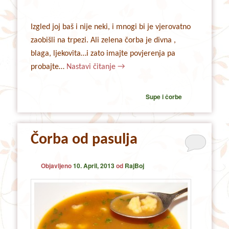
Izgled joj baš i nije neki, i mnogi bi je vjerovatno
zaobišli na trpezi. Ali zelena čorba je divna ,
blaga, ljekovita…i zato imajte povjerenja pa
probajte…
Nastavi čitanje
→
Supe i čorbe
Čorba od pasulja
Objavljeno
10. April, 2013
od
RajBoj