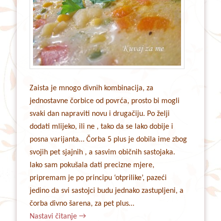
Zaista je mnogo divnih kombinacija, za
jednostavne čorbice od povrća, prosto bi mogli
svaki dan napraviti novu i drugačiju. Po želji
dodati mlijeko, ili ne , tako da se lako dobije i
posna varijanta… Čorba 5 plus je dobila ime zbog
svojih pet sjajnih , a sasvim običnih sastojaka.
Iako sam pokušala dati precizne mjere,
pripremam je po principu ‘otprilike’, pazeći
jedino da svi sastojci budu jednako zastupljeni, a
čorba divno šarena, za pet plus…
Nastavi čitanje
→