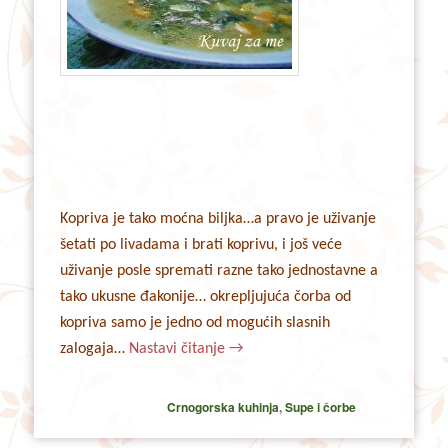
Kopriva je tako moćna biljka…a pravo je uživanje
šetati po livadama i brati koprivu, i još veće
uživanje posle spremati razne tako jednostavne a
tako ukusne đakonije… okrepljujuća čorba od
kopriva samo je jedno od mogućih slasnih
zalogaja…
Nastavi čitanje
→
Crnogorska kuhinja
,
Supe i čorbe