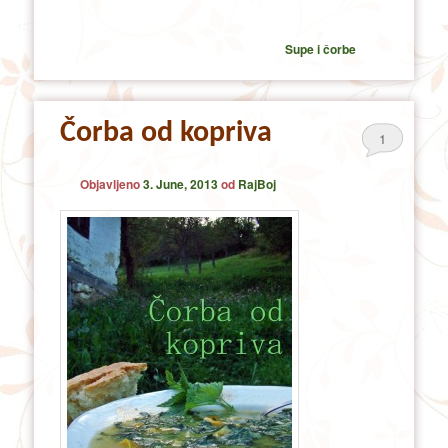
Supe i čorbe
Čorba od kopriva
1
Objavljeno
3. June, 2013
od
RajBoj