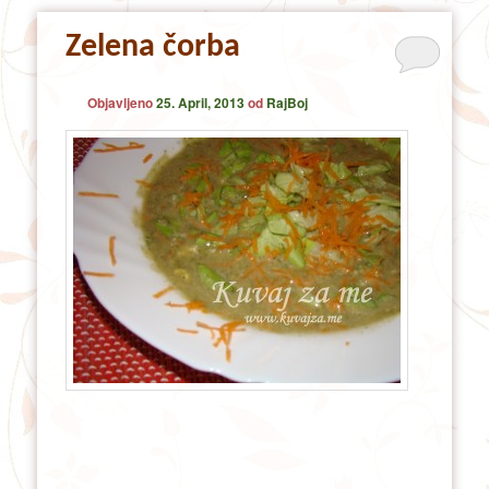
Zelena čorba
Objavljeno
25. April, 2013
od
RajBoj