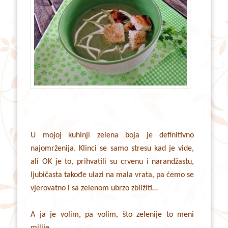
U mojoj kuhinji zelena boja je definitivno
najomrženija. Klinci se samo stresu kad je vide,
ali OK je to, prihvatili su crvenu i narandžastu,
ljubičasta takođe ulazi na mala vrata, pa ćemo se
vjerovatno i sa zelenom ubrzo zbližiti…
A ja je volim, pa volim, što zelenije to meni