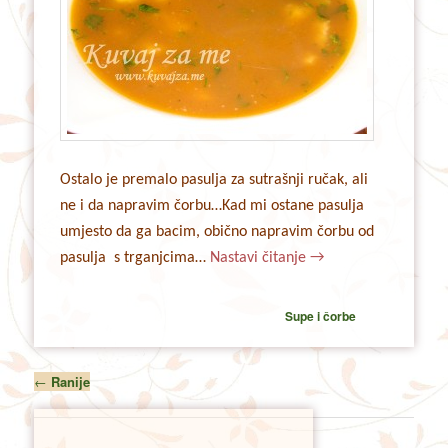
Ostalo je premalo pasulja za sutrašnji ručak, ali
ne i da napravim čorbu…Kad mi ostane pasulja
umjesto da ga bacim, obično napravim čorbu od
pasulja s trganjcima…
Nastavi čitanje
→
Supe i čorbe
Post
←
Ranije
navigation