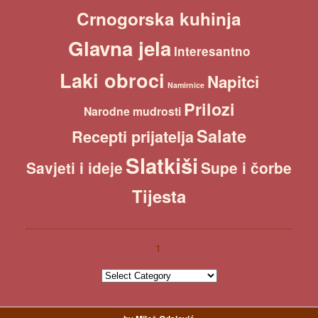
Crnogorska kuhinja
Glavna jela
Interesantno
Laki obroci
Napitci
Namirnice
Prilozi
Narodne mudrosti
Salate
Recepti prijatelja
Slatkiši
Savjeti i ideje
Supe i čorbe
Tijesta
1
1