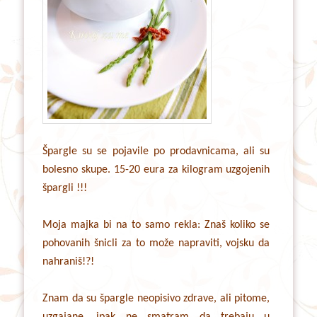
Špargle su se pojavile po prodavnicama, ali su
bolesno skupe. 15-20 eura za kilogram uzgojenih
špargli !!!
Moja majka bi na to samo rekla: Znaš koliko se
pohovanih šnicli za to može napraviti, vojsku da
nahraniš!?!
Znam da su špargle neopisivo zdrave, ali pitome,
uzgajane, ipak ne smatram da trebaju u