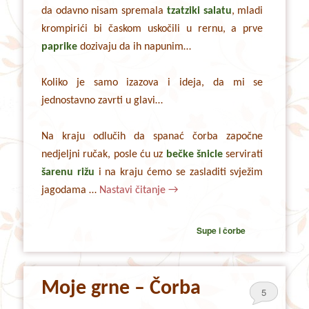
da odavno nisam spremala
tzatziki salatu
, mladi
krompirići bi časkom uskočili u rernu, a prve
paprike
dozivaju da ih napunim…
Koliko je samo izazova i ideja, da mi se
jednostavno zavrti u glavi…
Na kraju odlučih da spanać čorba započne
nedjeljni ručak, posle ću uz
bečke šnicle
servirati
šarenu rižu
i na kraju ćemo se zasladiti svježim
jagodama …
Nastavi čitanje
→
Supe i čorbe
Moje grne – Čorba
5