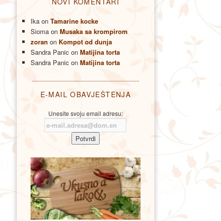
NOVI KOMENTARI
Ika
on
Tamarine kocke
Sioma
on
Musaka sa krompirom
zoran
on
Kompot od dunja
Sandra Panic
on
Matijina torta
Sandra Panic
on
Matijina torta
E-MAIL OBAVJEŠTENJA
Unesite svoju email adresu: