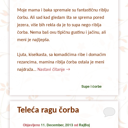
Moje mama i baka spremale su fantastičnu riblju
čorbu. Ali sad kad gledam šta se sprema pored
jezera, više bih rekla da je to supa nego riblja
čorba. Nema baš ovu tipičnu gustinu i jačinu, ali
meni je najljepša.
Ljuta, kiselkasta, sa komadićima ribe i domaćim
rezancima, mamina riblja čorba ostala je meni
najdraža…
Nastavi čitanje
→
Supe i čorbe
Teleća ragu čorba
Objavljeno
11. December, 2013
od
RajBoj