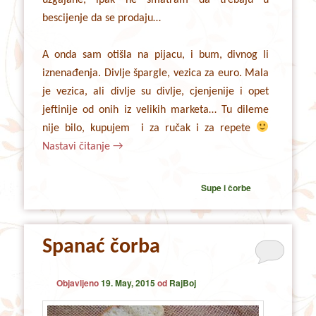
bescijenje da se prodaju…
A onda sam otišla na pijacu, i bum, divnog li
iznenađenja. Divlje špargle, vezica za euro. Mala
je vezica, ali divlje su divlje, cjenjenije i opet
jeftinije od onih iz velikih marketa… Tu dileme
nije bilo, kupujem i za ručak i za repete
Nastavi čitanje
→
Supe i čorbe
Spanać čorba
Objavljeno
19. May, 2015
od
RajBoj