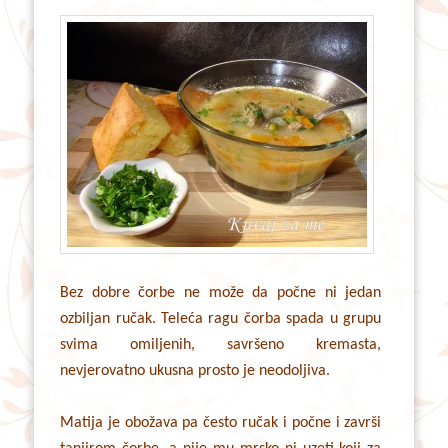
Bez dobre čorbe ne može da počne ni jedan
ozbiljan ručak. Teleća ragu čorba spada u grupu
svima omiljenih, savršeno kremasta,
nevjerovatno ukusna prosto je neodoljiva.
Matija je obožava pa često ručak i počne i završi