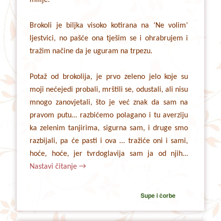
milije.
Brokoli je biljka visoko kotirana na ‘Ne volim’
ljestvici, no pašće ona tješim se i ohrabrujem i
tražim načine da je uguram na trpezu.
Potaž od brokolija, je prvo zeleno jelo koje su
moji nećejedi probali, mrštili se, odustali, ali nisu
mnogo zanovjetali, što je već znak da sam na
pravom putu… razbićemo polagano i tu averziju
ka zelenim tanjirima, sigurna sam, i druge smo
razbijali, pa će pasti i ova … tražiće oni i sami,
hoće, hoće, jer tvrdoglavija sam ja od njih…
Nastavi čitanje
→
Supe i čorbe