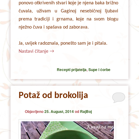
ponovo otkrivenih stvari koje je njena baka brižno
čuvala, uživam u Gaginoj nesebičnoj ljubavi
prema tradiciji i grnama, koje na svom blogu
nježno čuva i spašava od zaborava.
Ja, uvijek radoznala, ponešto sam je i pitala.
Nastavi čitanje
→
Recepti prijatelja
,
Supe i čorbe
Potaž od brokolija
Objavljeno
25. August, 2014
od
RajBoj