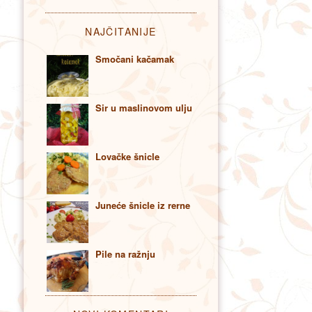
NAJČITANIJE
Smočani kačamak
Sir u maslinovom ulju
Lovačke šnicle
Juneće šnicle iz rerne
Pile na ražnju