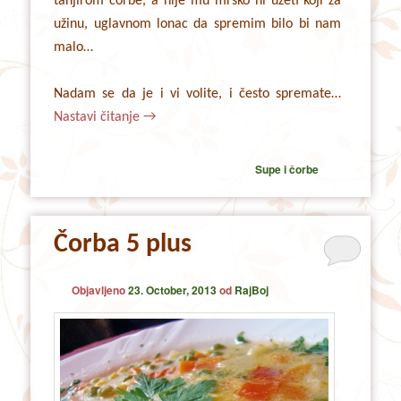
tanjirom čorbe, a nije mu mrsko ni uzeti koji za
užinu, uglavnom lonac da spremim bilo bi nam
malo…
Nadam se da je i vi volite, i često spremate…
Nastavi čitanje
→
Supe i čorbe
Čorba 5 plus
Objavljeno
23. October, 2013
od
RajBoj