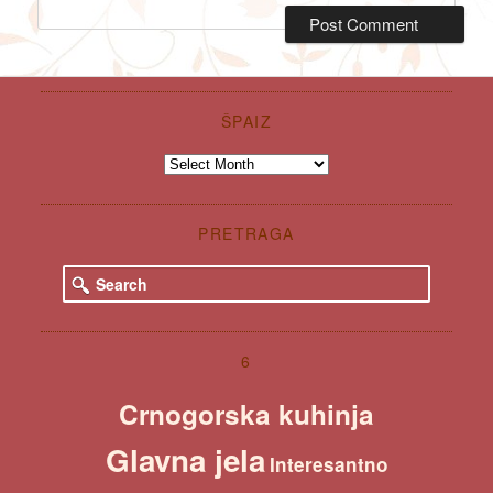
ŠPAIZ
Špaiz
PRETRAGA
S
e
a
r
c
6
h
Crnogorska kuhinja
Glavna jela
Interesantno