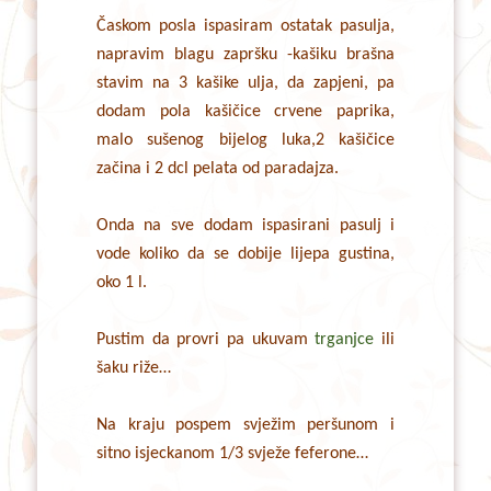
Časkom posla ispasiram ostatak pasulja,
napravim blagu zapršku -kašiku brašna
stavim na 3 kašike ulja, da zapjeni, pa
dodam pola kašičice crvene paprika,
malo sušenog bijelog luka,2 kašičice
začina i 2 dcl pelata od paradajza.
Onda na sve dodam ispasirani pasulj i
vode koliko da se dobije lijepa gustina,
oko 1 l.
Pustim da provri pa ukuvam
trganjce
ili
šaku riže…
Na kraju pospem svježim peršunom i
sitno isjeckanom 1/3 svježe feferone…