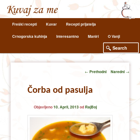
Main
Freški recepti
Kuvar
Recepti prijatelja
Skip
Skip
menu
Crnogorska kuhinja
Interesantno
Maniri
O Vanji
to
to
primary
secondary
content
content
Post
←
Prethodni
Naredni
→
navigation
Čorba od pasulja
Objavljeno
10. April, 2013
od
RajBoj