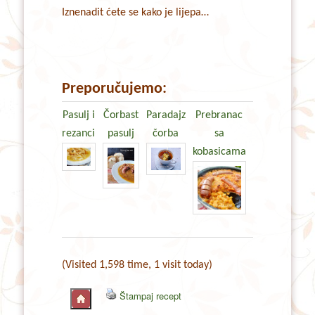
Iznenadit ćete se kako je lijepa…
Preporučujemo:
Pasulj i
Čorbast
Paradajz
Prebranac
rezanci
pasulj
čorba
sa
kobasicama
(Visited 1,598 time, 1 visit today)
Štampaj recept