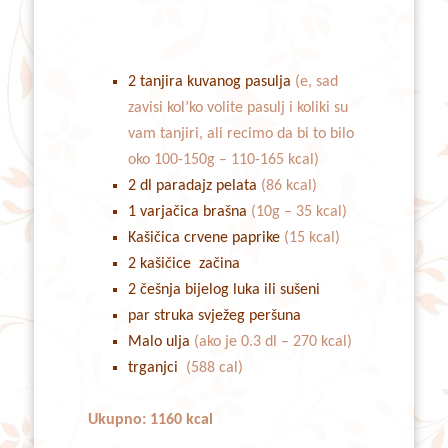
2 tanjira kuvanog pasulja
(e, sad
zavisi kol’ko volite pasulj i koliki su
vam tanjiri, ali recimo da bi to bilo
oko 100-150g – 110-165 kcal)
2 dl paradajz pelata
(86 kcal)
1 varjačica brašna
(10g – 35 kcal)
Kašičica crvene paprike
(15 kcal)
2 kašičice začina
2 češnja bijelog luka ili sušeni
par struka svježeg peršuna
Malo ulja
(ako je 0.3 dl – 270 kcal)
trganjci
(588 cal)
Ukupno: 1160 kcal