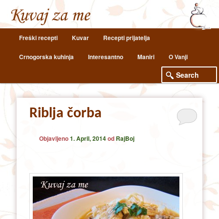
Main
Freški recepti
Kuvar
Recepti prijatelja
Skip
Skip
menu
Crnogorska kuhinja
Interesantno
Maniri
O Vanji
to
to
primary
secondary
content
content
Riblja čorba
Objavljeno
1. April, 2014
od
RajBoj