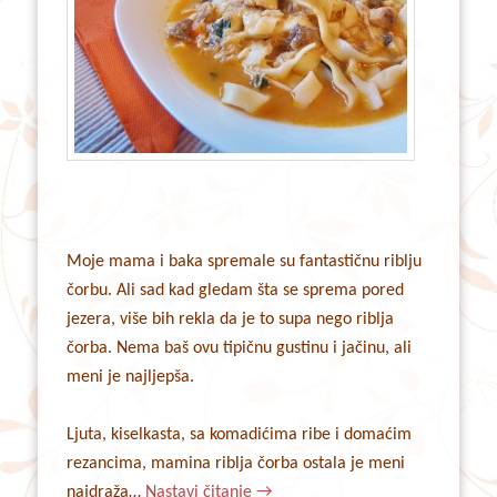
Moje mama i baka spremale su fantastičnu riblju
čorbu. Ali sad kad gledam šta se sprema pored
jezera, više bih rekla da je to supa nego riblja
čorba. Nema baš ovu tipičnu gustinu i jačinu, ali
meni je najljepša.
Ljuta, kiselkasta, sa komadićima ribe i domaćim
rezancima, mamina riblja čorba ostala je meni
najdraža…
Nastavi čitanje
→