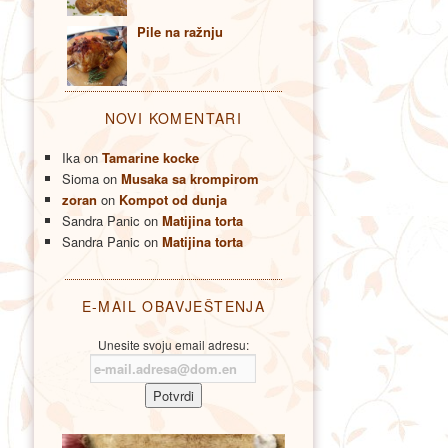
Pile na ražnju
NOVI KOMENTARI
Ika
on
Tamarine kocke
Sioma
on
Musaka sa krompirom
zoran
on
Kompot od dunja
Sandra Panic
on
Matijina torta
Sandra Panic
on
Matijina torta
E-MAIL OBAVJEŠTENJA
Unesite svoju email adresu: