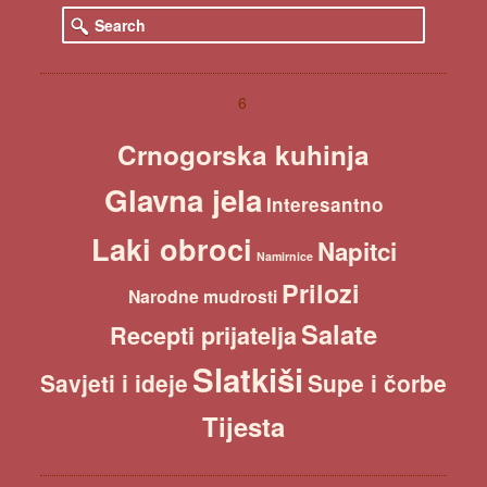
S
e
a
r
c
6
h
Crnogorska kuhinja
Glavna jela
Interesantno
Laki obroci
Napitci
Namirnice
Prilozi
Narodne mudrosti
Salate
Recepti prijatelja
Slatkiši
Savjeti i ideje
Supe i čorbe
Tijesta