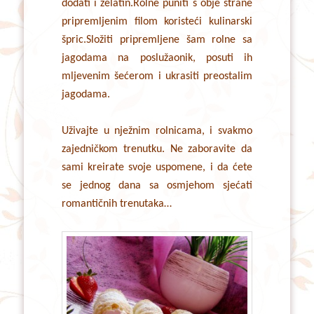
dodati i želatin.Rolne puniti s obje strane
pripremljenim filom koristeći kulinarski
špric.Složiti pripremljene šam rolne sa
jagodama na poslužaonik, posuti ih
mljevenim šećerom i ukrasiti preostalim
jagodama.
Uživajte u nježnim rolnicama, i svakmo
zajedničkom trenutku. Ne zaboravite da
sami kreirate svoje uspomene, i da ćete
se jednog dana sa osmjehom sjećati
romantičnih trenutaka…