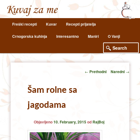
Main
Freški recepti
Kuvar
Recepti prijatelja
Skip
Skip
menu
Crnogorska kuhinja
Interesantno
Maniri
O Vanji
to
to
primary
secondary
content
content
Post
←
Prethodni
Naredni
→
navigation
Šam rolne sa
jagodama
Objavljeno
10. February, 2015
od
RajBoj