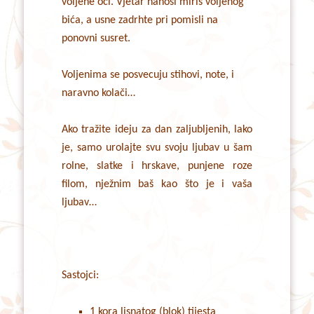
voljene oči. Vjetar nanosi miris voljenog
bića, a usne zadrhte pri pomisli na
ponovni susret.
Voljenima se posvecuju stihovi, note, i
naravno kolači…
Ako tražite ideju za dan zaljubljenih, lako
je, samo urolajte svu svoju ljubav u šam
rolne, slatke i hrskave, punjene roze
filom, nježnim baš kao što je i vaša
ljubav…
Sastojci:
1 kora lisnatog (blok) tijesta