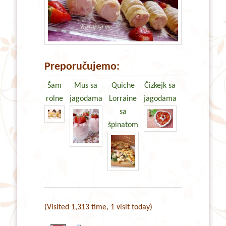
Preporučujemo:
Šam
Mus sa
Quiche
Čizkejk sa
rolne
jagodama
Lorraine
jagodama
sa
špinatom
(Visited 1,313 time, 1 visit today)