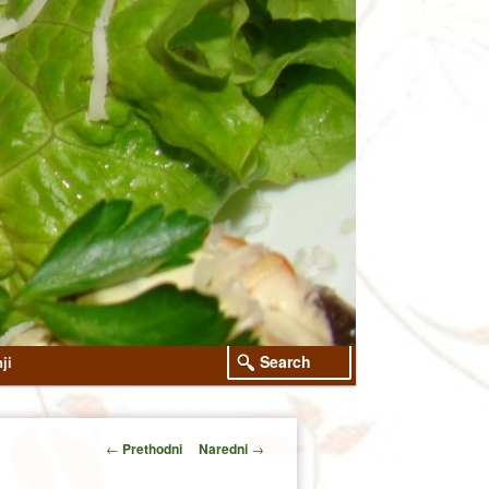
Search
ji
Post
←
Prethodni
Naredni
→
navigation