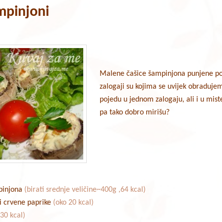
mpinjoni
Malene čašice šampinjona punjene p
zalogaji su kojima se uvijek obraduje
pojedu u jednom zalogaju, ali i u miste
pa tako dobro mirišu?
pinjona
(birati srednje veličine~400g ,64 kcal)
 i crvene paprike
(oko 20 kcal)
(30 kcal)