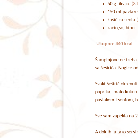
50 g tikvice
(8 
150 ml pavlake
kašičica senfa
začin,so, biber
Ukupno: 440 kcal
Šampinjone ne treba p
sa šeširića. Nogice od
Svaki šeširić okrenut
paprika, malo kukuru
pavlakom i senfom, bl
Sve sam zapekla na 2
A dok ih ja tako serv