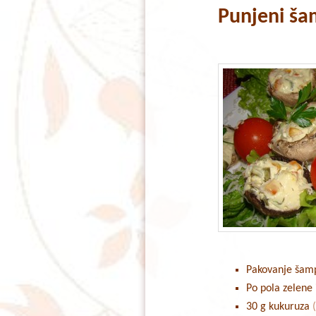
Punjeni ša
content
content
Pakovanje šam
Po pola zelene
30 g kukuruza