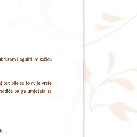
ubrusom i oguliti im kožicu
 put bile su to dvije vrste
omadiće pa ga umješala sa
ola…