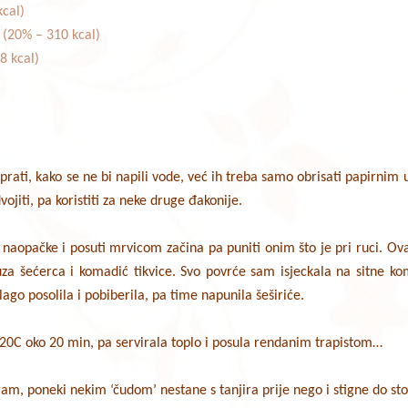
kcal)
(20% – 310 kcal)
(8 kcal)
rati, kako se ne bi napili vode, već ih treba samo obrisati papirnim 
vojiti, pa koristiti za neke druge đakonije.
i naopačke i posuti mrvicom začina pa puniti onim što je pri ruci. Ovaj
za šećerca i komadić tikvice. Svo povrće sam isjeckala na sitne k
ago posolila i pobiberila, pa time napunila šeširiće.
20C oko 20 min, pa servirala toplo i posula rendanim trapistom…
iram, poneki nekim ‘čudom’ nestane s tanjira prije nego i stigne do st