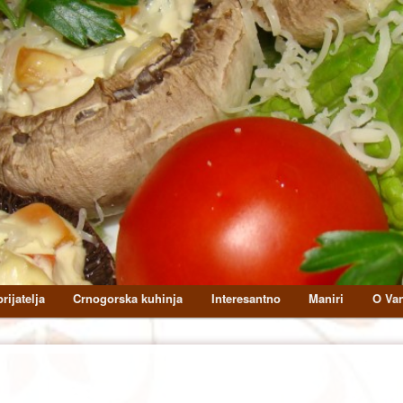
rijatelja
Crnogorska kuhinja
Interesantno
Maniri
O Van