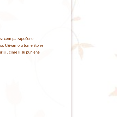
ovrćem pa zapečene –
mo. Uživamo u tome što se
riji : čime li su punjene