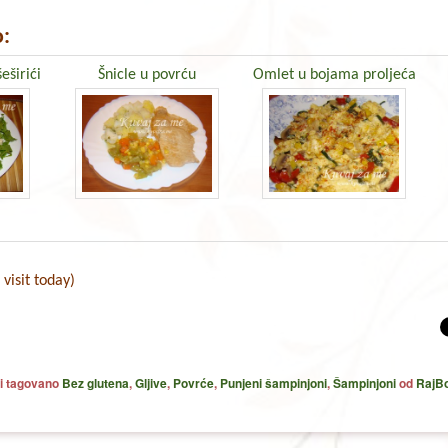
:
eširići
Šnicle u povrću
Omlet u bojama proljeća
 visit today)
i tagovano
Bez glutena
,
Gljive
,
Povrće
,
Punjeni šampinjoni
,
Šampinjoni
od
RajBo