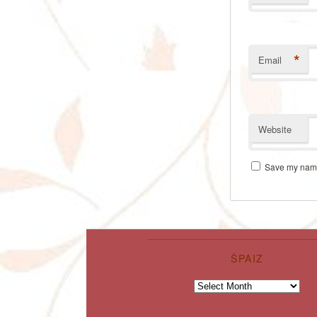
*
Email
Website
Save my name,
ŠPAIZ
Špaiz