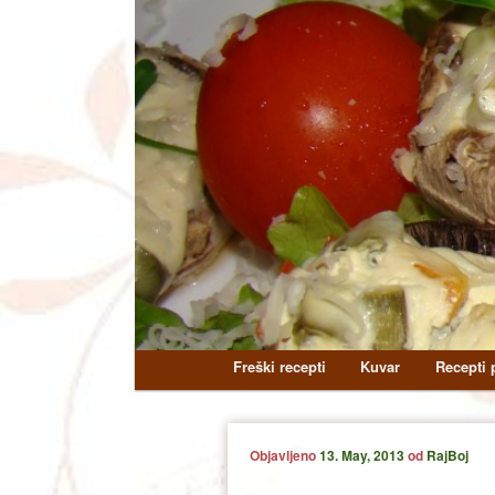
Main
Freški recepti
Kuvar
Recepti p
Skip
Skip
menu
to
to
Objavljeno
13. May, 2013
od
RajBoj
primary
secondary