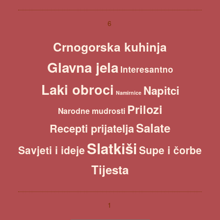
a
r
c
6
h
Crnogorska kuhinja
Glavna jela
Interesantno
Laki obroci
Napitci
Namirnice
Prilozi
Narodne mudrosti
Salate
Recepti prijatelja
Slatkiši
Savjeti i ideje
Supe i čorbe
Tijesta
1