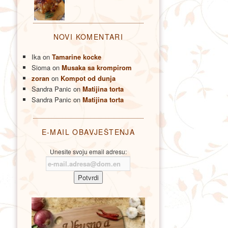
NOVI KOMENTARI
Ika
on
Tamarine kocke
Sioma
on
Musaka sa krompirom
zoran
on
Kompot od dunja
Sandra Panic
on
Matijina torta
Sandra Panic
on
Matijina torta
E-MAIL OBAVJEŠTENJA
Unesite svoju email adresu: