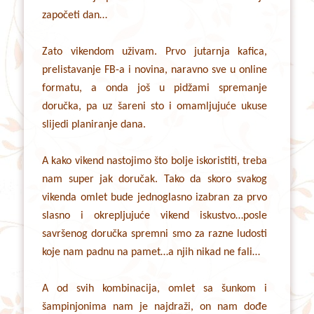
započeti dan…
Zato vikendom uživam. Prvo jutarnja kafica,
prelistavanje FB-a i novina, naravno sve u online
formatu, a onda još u pidžami spremanje
doručka, pa uz šareni sto i omamljujuće ukuse
slijedi planiranje dana.
A kako vikend nastojimo što bolje iskoristiti, treba
nam super jak doručak. Tako da skoro svakog
vikenda omlet bude jednoglasno izabran za prvo
slasno i okrepljujuće vikend iskustvo…posle
savršenog doručka spremni smo za razne ludosti
koje nam padnu na pamet…a njih nikad ne fali…
A od svih kombinacija, omlet sa šunkom i
šampinjonima nam je najdraži, on nam dođe