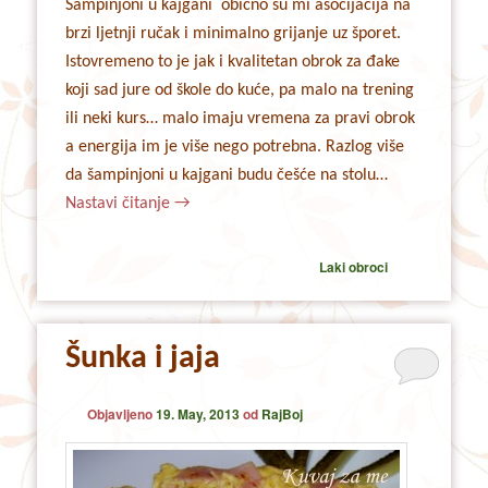
Šampinjoni u kajgani obično su mi asocijacija na
brzi ljetnji ručak i minimalno grijanje uz šporet.
Istovremeno to je jak i kvalitetan obrok za đake
koji sad jure od škole do kuće, pa malo na trening
ili neki kurs… malo imaju vremena za pravi obrok
a energija im je više nego potrebna. Razlog više
da šampinjoni u kajgani budu češće na stolu…
Nastavi čitanje
→
Laki obroci
Šunka i jaja
Objavljeno
19. May, 2013
od
RajBoj