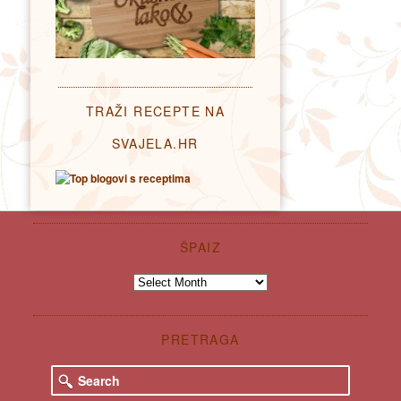
TRAŽI RECEPTE NA
SVAJELA.HR
ŠPAIZ
Špaiz
PRETRAGA
S
e