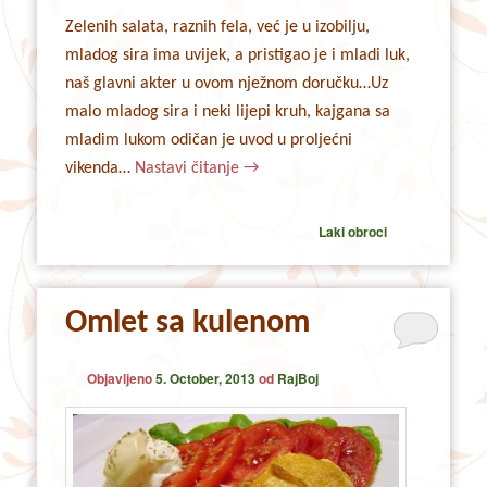
Zelenih salata, raznih fela, već je u izobilju,
mladog sira ima uvijek, a pristigao je i mladi luk,
naš glavni akter u ovom nježnom doručku…Uz
malo mladog sira i neki lijepi kruh, kajgana sa
mladim lukom odičan je uvod u proljećni
vikenda…
Nastavi čitanje
→
Laki obroci
Omlet sa kulenom
Objavljeno
5. October, 2013
od
RajBoj