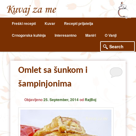
Main
Freški recepti
Kuvar
Recepti prijatelja
Skip
Skip
menu
Crnogorska kuhinja
Interesantno
Maniri
O Vanji
to
to
primary
secondary
content
content
Omlet sa šunkom i
šampinjonima
Objavljeno
25. September, 2014
od
RajBoj