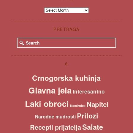
Špaiz
PRETRAGA
S
e
a
r
c
6
h
Crnogorska kuhinja
Glavna jela
Interesantno
Laki obroci
Napitci
Namirnice
Prilozi
Narodne mudrosti
Salate
Recepti prijatelja