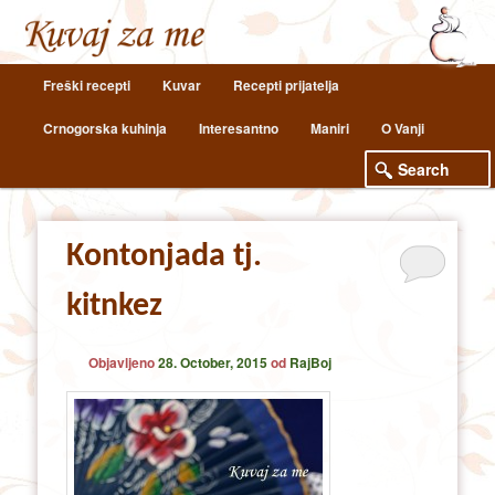
Main
Freški recepti
Kuvar
Recepti prijatelja
Skip
Skip
menu
Crnogorska kuhinja
Interesantno
Maniri
O Vanji
to
to
primary
secondary
content
content
Kontonjada tj.
kitnkez
Objavljeno
28. October, 2015
od
RajBoj