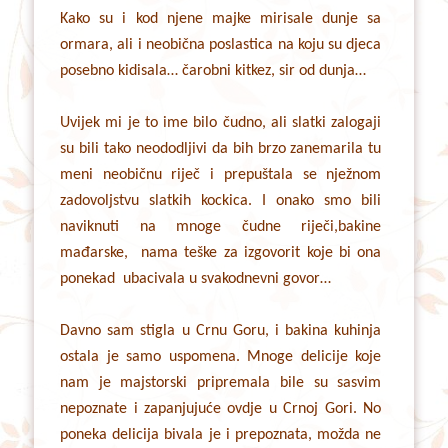
Kako su i kod njene majke mirisale dunje sa
ormara, ali i neobična poslastica na koju su djeca
posebno kidisala… čarobni kitkez, sir od dunja…
Uvijek mi je to ime bilo čudno, ali slatki zalogaji
su bili tako neododljivi da bih brzo zanemarila tu
meni neobičnu riječ i prepuštala se nježnom
zadovoljstvu slatkih kockica. I onako smo bili
naviknuti na mnoge čudne riječi,bakine
mađarske, nama teške za izgovorit koje bi ona
ponekad ubacivala u svakodnevni govor…
Davno sam stigla u Crnu Goru, i bakina kuhinja
ostala je samo uspomena. Mnoge delicije koje
nam je majstorski pripremala bile su sasvim
nepoznate i zapanjujuće ovdje u Crnoj Gori. No
poneka delicija bivala je i prepoznata, možda ne