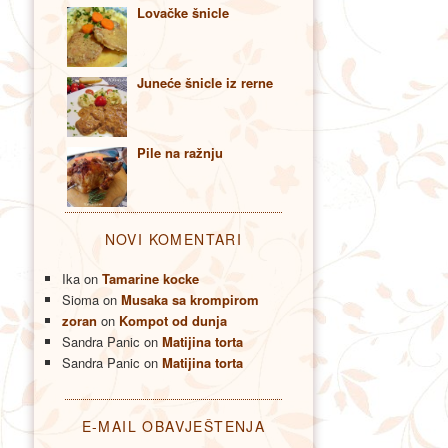
Lovačke šnicle
Juneće šnicle iz rerne
Pile na ražnju
NOVI KOMENTARI
Ika
on
Tamarine kocke
Sioma
on
Musaka sa krompirom
zoran
on
Kompot od dunja
Sandra Panic
on
Matijina torta
Sandra Panic
on
Matijina torta
E-MAIL OBAVJEŠTENJA