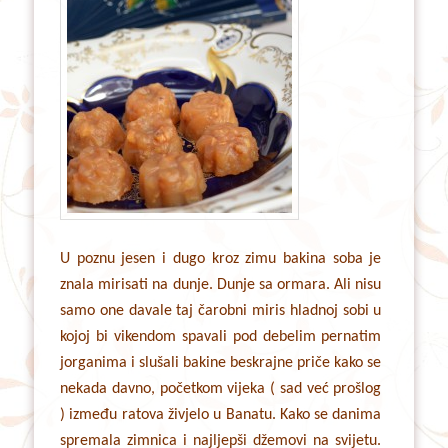
U poznu jesen i dugo kroz zimu bakina soba je
znala mirisati na dunje. Dunje sa ormara. Ali nisu
samo one davale taj čarobni miris hladnoj sobi u
kojoj bi vikendom spavali pod debelim pernatim
jorganima i slušali bakine beskrajne priče kako se
nekada davno, početkom vijeka ( sad već prošlog
) između ratova živjelo u Banatu. Kako se danima
spremala zimnica i najljepši džemovi na svijetu.