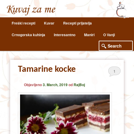
Main
Freški recepti
Kuvar
Recepti prijatelja
Skip
Skip
menu
Crnogorska kuhinja
Interesantno
Maniri
O Vanji
to
to
primary
secondary
content
content
Tamarine kocke
1
Objavljeno
3. March, 2019
od
RajBoj