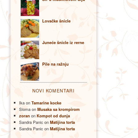
Lovačke šnicle
Juneće šnicle iz rerne
Pile na ražnju
NOVI KOMENTARI
Ika
on
Tamarine kocke
Sioma
on
Musaka sa krompirom
zoran
on
Kompot od dunja
Sandra Panic
on
Matijina torta
Sandra Panic
on
Matijina torta