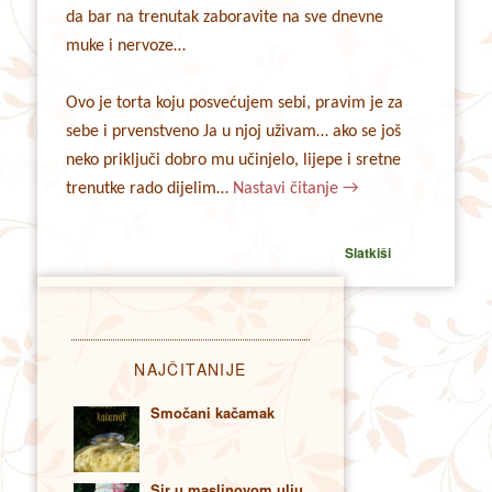
da bar na trenutak zaboravite na sve dnevne
muke i nervoze…
Ovo je torta koju posvećujem sebi, pravim je za
sebe i prvenstveno Ja u njoj uživam… ako se još
neko priključi dobro mu učinjelo, lijepe i sretne
trenutke rado dijelim…
Nastavi čitanje
→
Slatkiši
NAJČITANIJE
Smočani kačamak
Sir u maslinovom ulju