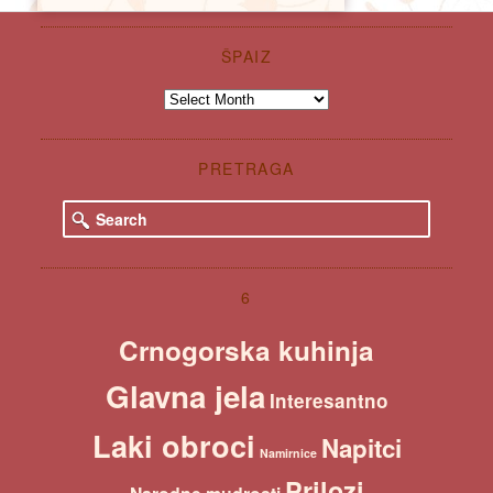
ŠPAIZ
Špaiz
PRETRAGA
S
e
a
r
c
6
h
Crnogorska kuhinja
Glavna jela
Interesantno
Laki obroci
Napitci
Namirnice
Prilozi