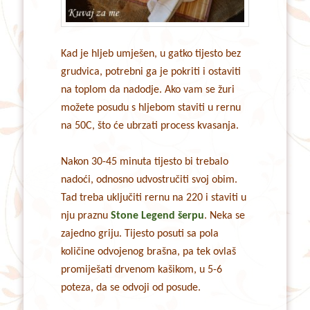
Kad je hljeb umješen, u gatko tijesto bez
grudvica, potrebni ga je pokriti i ostaviti
na toplom da nadodje. Ako vam se žuri
možete posudu s hljebom staviti u rernu
na 50C, što će ubrzati process kvasanja.
Nakon 30-45 minuta tijesto bi trebalo
nadoći, odnosno udvostručiti svoj obim.
Tad treba uključiti rernu na 220 i staviti u
nju praznu
Stone Legend šerpu
. Neka se
zajedno griju. Tijesto posuti sa pola
količine odvojenog brašna, pa tek ovlaš
promiješati drvenom kašikom, u 5-6
poteza, da se odvoji od posude.