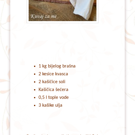
1 kg bijelog brašna
2 kesice kvasca
2 kašičice soli
Kašičica šećera
0,5 l tople vode
3 kašike ulja