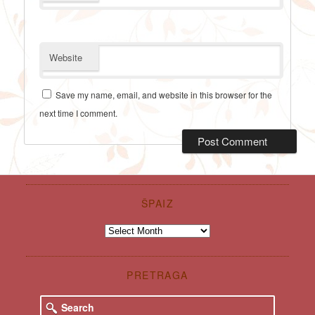
Website
Save my name, email, and website in this browser for the
next time I comment.
ŠPAIZ
Špaiz
PRETRAGA
S