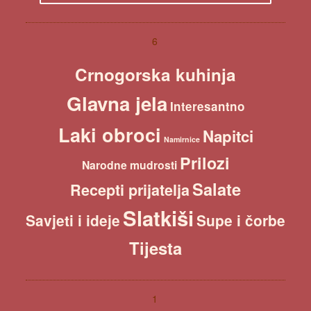
e
a
r
c
6
h
Crnogorska kuhinja
Glavna jela
Interesantno
Laki obroci
Napitci
Namirnice
Prilozi
Narodne mudrosti
Salate
Recepti prijatelja
Slatkiši
Savjeti i ideje
Supe i čorbe
Tijesta
1