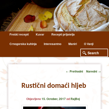
Main
Freški recepti
Kuvar
Recepti prijatelja
Skip
Skip
menu
Crnogorska kuhinja
Interesantno
Maniri
O Vanji
to
to
primary
secondary
content
content
Post
←
Prethodni
Naredni
→
navigation
Rustični domaći hljeb
Objavljeno
15. October, 2017
od
RajBoj