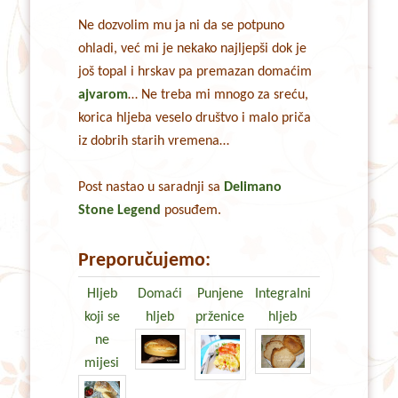
Ne dozvolim mu ja ni da se potpuno
ohladi, već mi je nekako najljepši dok je
još topal i hrskav pa premazan domaćim
ajvarom
… Ne treba mi mnogo za sreću,
korica hljeba veselo društvo i malo priča
iz dobrih starih vremena…
Post nastao u saradnji sa
Delimano
Stone Legend
posuđem.
Preporučujemo:
Hljeb
Domaći
Punjene
Integralni
koji se
hljeb
prženice
hljeb
ne
mijesi