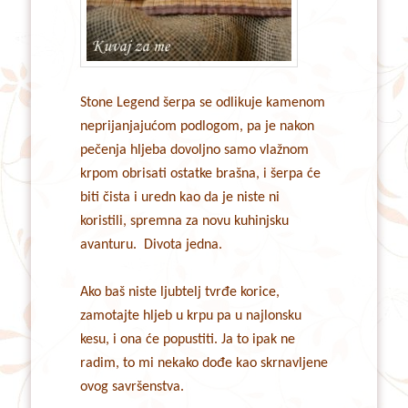
Stone Legend šerpa se odlikuje kamenom
neprijanjajućom podlogom, pa je nakon
pečenja hljeba dovoljno samo vlažnom
krpom obrisati ostatke brašna, i šerpa će
biti čista i uredn kao da je niste ni
koristili, spremna za novu kuhinjsku
avanturu. Divota jedna.
Ako baš niste ljubtelj tvrđe korice,
zamotajte hljeb u krpu pa u najlonsku
kesu, i ona će popustiti. Ja to ipak ne
radim, to mi nekako dođe kao skrnavljene
ovog savršenstva.