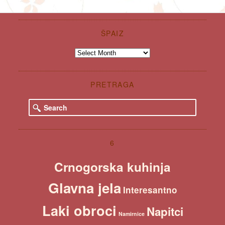
ŠPAIZ
Špaiz
PRETRAGA
S
e
a
r
c
6
h
Crnogorska kuhinja
Glavna jela
Interesantno
Laki obroci
Napitci
Namirnice