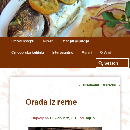
Main
Freški recepti
Kuvar
Recepti prijatelja
Skip
Skip
menu
Crnogorska kuhinja
Interesantno
Maniri
O Vanji
to
to
primary
secondary
content
content
Post
←
Prethodni
Naredni
→
navigation
Orada iz rerne
Objavljeno
13. January, 2015
od
RajBoj