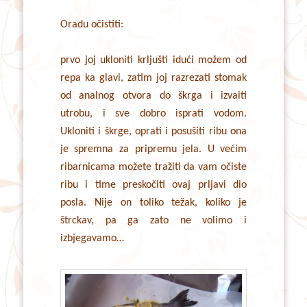
Oradu očistiti:
prvo joj ukloniti krljušti idući možem od
repa ka glavi, zatim joj razrezati stomak
od analnog otvora do škrga i izvaiti
utrobu, i sve dobro isprati vodom.
Ukloniti i škrge, oprati i posušiti ribu ona
je spremna za pripremu jela. U većim
ribarnicama možete tražiti da vam očiste
ribu i time preskočiti ovaj prljavi dio
posla. Nije on toliko težak, koliko je
štrckav, pa ga zato ne volimo i
izbjegavamo…