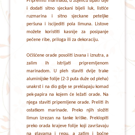
Pripremiti marinadu, u zdjelicu sipati ulje
i dodati sitno sjeckani bijeli luk, listiće
ruzmarina i sitno sjeckane peteljke
peršuna i iscijediti pola limuna. Listove
možete koristiti kasnije za posipanje
pečene ribe, priloga ili za dekoraciju.
Očišćene orade posoliti izvana i iznutra, a
zalim ih istrljati pripremljenom
marinadom. U pleh staviti dvije trake
aluminijske folije (2-3 puta duže od pleha)
unakrst i na dio gdje se preklapaju komad
pek-papira na kojem će ležati orade. Na
njega staviti pripemljene orade. Preliti ih
ostatkom marinade. Preko njih složiti
limun izrezan na tanke kriške. Preklopiti
preko orada krajeve folije koji završavaju
na glavama i repu, a zatim i bočne