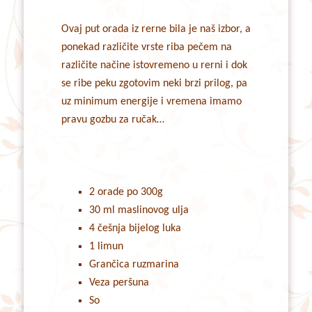
Ovaj put orada iz rerne bila je naš izbor, a
ponekad različite vrste riba pečem na
različite načine istovremeno u rerni i dok
se ribe peku zgotovim neki brzi prilog, pa
uz minimum energije i vremena imamo
pravu gozbu za ručak…
2 orade po 300g
30 ml maslinovog ulja
4 češnja bijelog luka
1 limun
Grančica ruzmarina
Veza peršuna
So