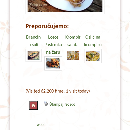
Preporučujemo:
Brancin
Losos
Krompir
Oslić na
u soli
Pastrmka
salata
krompiru
na žaru
(Visited 62,200 time, 1 visit today)
Štampaj recept
Tweet