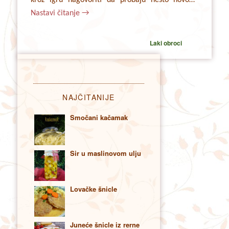
Nastavi čitanje
→
Laki obroci
NAJČITANIJE
Smočani kačamak
Sir u maslinovom ulju
Lovačke šnicle
Juneće šnicle iz rerne