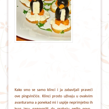
Kako smo se samo klinci i ja zabavljali praveći
ove pingvinčiće. Klinci prosto uživaju u ovakvim
avanturama a ponekad mi i uspije neprimjetno ih
kroz igru nagovoriti da probaju nešto novo…