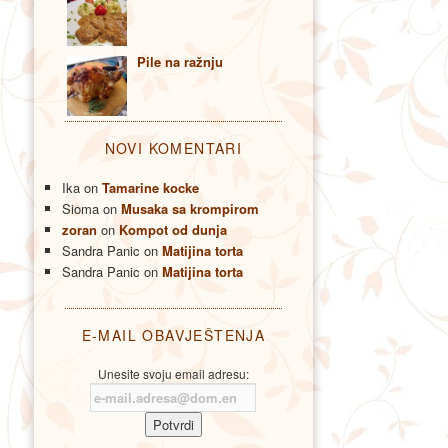
Pile na ražnju
NOVI KOMENTARI
Ika
on
Tamarine kocke
Sioma
on
Musaka sa krompirom
zoran
on
Kompot od dunja
Sandra Panic
on
Matijina torta
Sandra Panic
on
Matijina torta
E-MAIL OBAVJEŠTENJA
Unesite svoju email adresu: