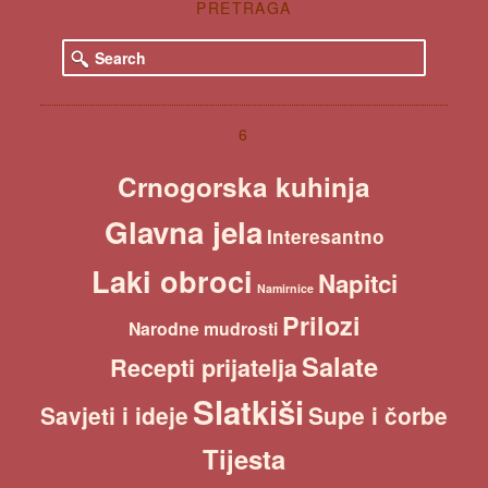
PRETRAGA
S
e
a
r
c
6
h
Crnogorska kuhinja
Glavna jela
Interesantno
Laki obroci
Napitci
Namirnice
Prilozi
Narodne mudrosti
Salate
Recepti prijatelja
Slatkiši
Savjeti i ideje
Supe i čorbe
Tijesta