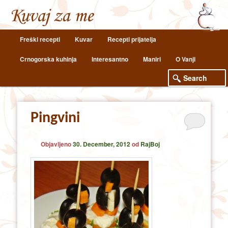
Main
Freški recepti
Kuvar
Recepti prijatelja
Skip
Skip
menu
Crnogorska kuhinja
Interesantno
Maniri
O Vanji
to
to
primary
secondary
content
content
Pingvini
Objavljeno
30. December, 2012
od
RajBoj