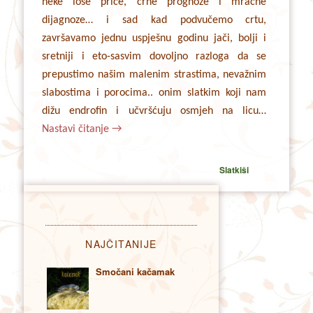
neke loše priče, crne prognoze i mračne
dijagnoze… i sad kad podvučemo crtu,
završavamo jednu uspješnu godinu jači, bolji i
sretniji i eto-sasvim dovoljno razloga da se
prepustimo našim malenim strastima, nevažnim
slabostima i porocima.. onim slatkim koji nam
dižu endrofin i učvršćuju osmjeh na licu…
Nastavi čitanje
→
Slatkiši
NAJČITANIJE
Smočani kačamak