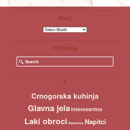
ŠPAIZ
Špaiz
PRETRAGA
S
e
a
r
c
6
h
Crnogorska kuhinja
Glavna jela
Interesantno
Laki obroci
Napitci
Namirnice