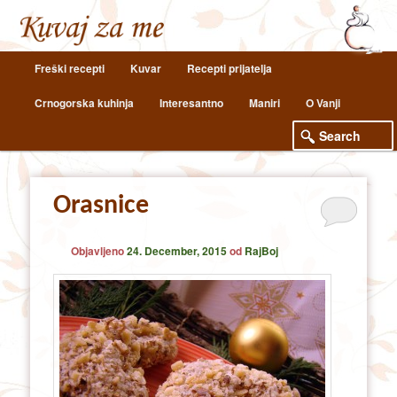
Main
Freški recepti
Kuvar
Recepti prijatelja
Skip
Skip
menu
Crnogorska kuhinja
Interesantno
Maniri
O Vanji
to
to
primary
secondary
content
content
Orasnice
Objavljeno
24. December, 2015
od
RajBoj