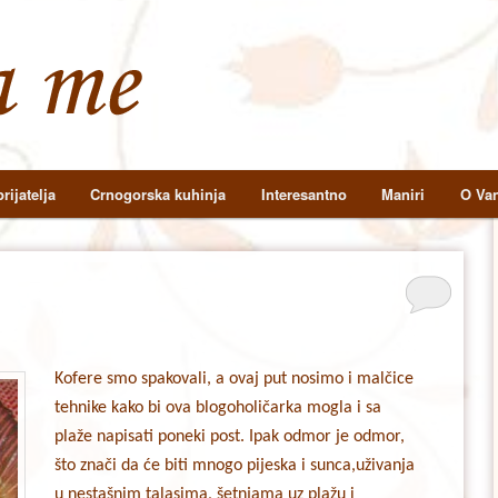
rijatelja
Crnogorska kuhinja
Interesantno
Maniri
O Van
Kofere smo spakovali, a ovaj put nosimo i malčice
tehnike kako bi ova blogoholičarka mogla i sa
plaže napisati poneki post. Ipak odmor je odmor,
što znači da će biti mnogo pijeska i sunca,uživanja
u nestašnim talasima, šetnjama uz plažu i