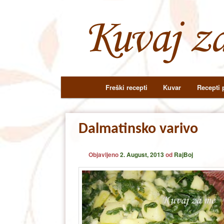
Main
Freški recepti
Kuvar
Recepti p
Skip
Skip
menu
to
to
Dalmatinsko varivo
primary
secondary
Objavljeno
2. August, 2013
od
RajBoj
content
content