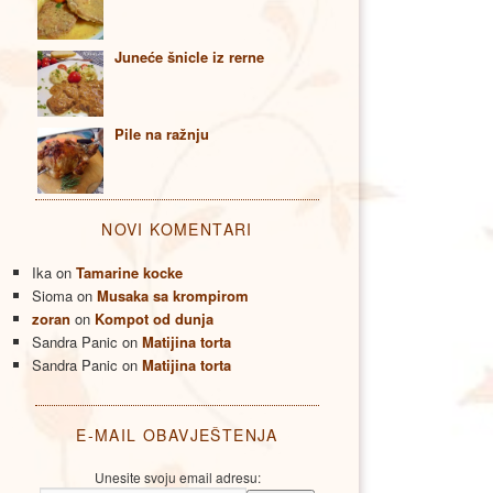
Juneće šnicle iz rerne
Pile na ražnju
NOVI KOMENTARI
Ika
on
Tamarine kocke
Sioma
on
Musaka sa krompirom
zoran
on
Kompot od dunja
Sandra Panic
on
Matijina torta
Sandra Panic
on
Matijina torta
E-MAIL OBAVJEŠTENJA
Unesite svoju email adresu: