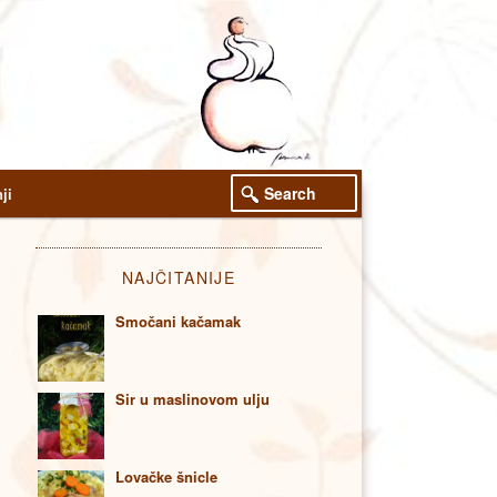
Search
ji
NAJČITANIJE
Smočani kačamak
Sir u maslinovom ulju
Lovačke šnicle