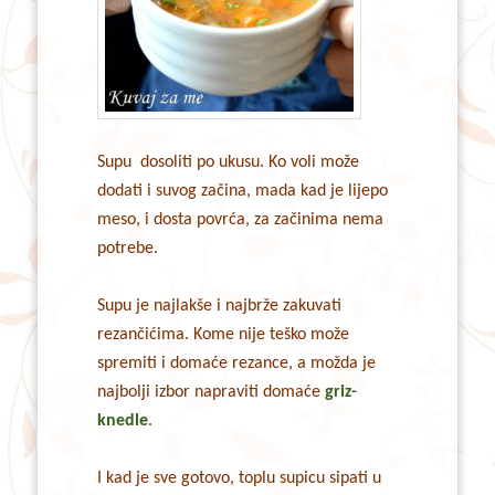
Supu dosoliti po ukusu. Ko voli može
dodati i suvog začina, mada kad je lijepo
meso, i dosta povrća, za začinima nema
potrebe.
Supu je najlakše i najbrže zakuvati
rezančićima. Kome nije teško može
spremiti i domaće rezance, a možda je
najbolji izbor napraviti domaće
griz-
knedle
.
I kad je sve gotovo, toplu supicu sipati u