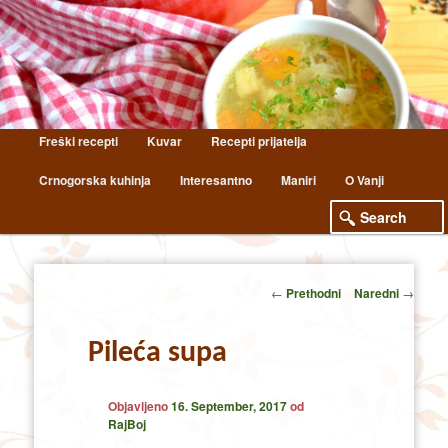
Main
Freški recepti
Kuvar
Recepti prijatelja
Skip
Skip
menu
Crnogorska kuhinja
Interesantno
Maniri
O Vanji
to
to
primary
secondary
content
content
Post
←
Prethodni
Naredni
→
navigation
Pileća supa
Objavljeno
16. September, 2017
od
RajBoj