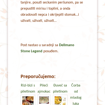
tanjire, posuti seckanim peršunom, pa se
prepustiti mirisu i toplini, a onda
obradovati nepca i okrijepiti stomak…i
uživati, uživati, uživati…
Post nastao u saradnji sa
Delimano
Stone Legend
posuđem.
Preporučujemo:
Rizi-bizi s
Pileći
Đuveč sa
Čorba
piletinom
ajmokac
piletinom
od
mladog
luka