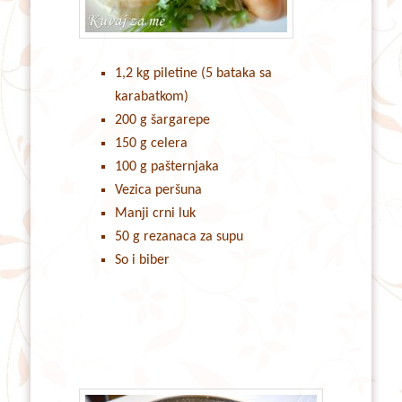
1,2 kg piletine (5 bataka sa
karabatkom)
200 g šargarepe
150 g celera
100 g pašternjaka
Vezica peršuna
Manji crni luk
50 g rezanaca za supu
So i biber