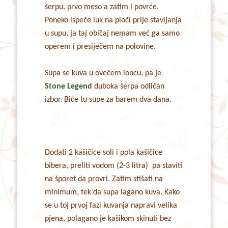
šerpu, prvo meso a zatim i povrće.
Poneko ispeče luk na ploči prije stavljanja
u supu, ja taj običaj nemam već ga samo
operem i presiječem na polovine.
Supa se kuva u ovećem loncu, pa je
Stone Legend
duboka šerpa odličan
izbor. Biće tu supe za barem dva dana.
Dodati 2 kašičice soli i pola kašičice
bibera, preliti vodom (2-3 litra) pa staviti
na šporet da provri. Zatim stišati na
minimum, tek da supa lagano kuva. Kako
se u toj prvoj fazi kuvanja napravi velika
pjena, polagano je kašikom skinuti bez