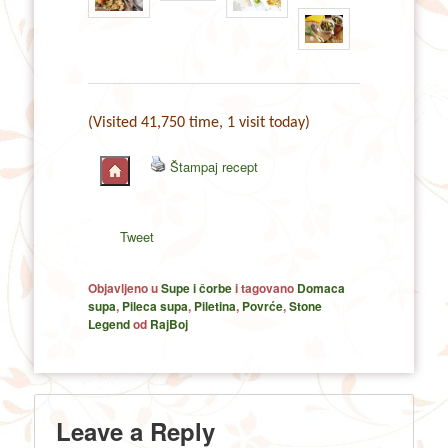
(Visited 41,750 time, 1 visit today)
Štampaj recept
Tweet
Objavljeno u
Supe i čorbe
i tagovano
Domaca
supa
,
Pileca supa
,
Piletina
,
Povrće
,
Stone
Legend
od
RajBoj
Leave a Reply