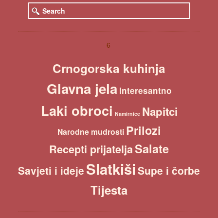
S
e
a
r
c
6
h
Crnogorska kuhinja
Glavna jela
Interesantno
Laki obroci
Napitci
Namirnice
Prilozi
Narodne mudrosti
Salate
Recepti prijatelja
Slatkiši
Savjeti i ideje
Supe i čorbe
Tijesta