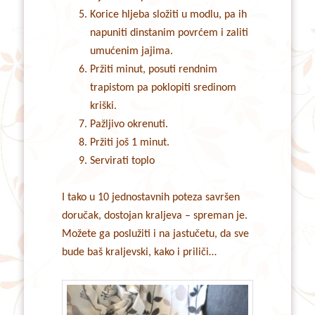
Korice hljeba složiti u modlu, pa ih
napuniti dinstanim povrćem i zaliti
umućenim jajima.
Pržiti minut, posuti rendnim
trapistom pa poklopiti sredinom
kriški.
Pažljivo okrenuti.
Pržiti još 1 minut.
Servirati toplo
I tako u 10 jednostavnih poteza savršen
doručak, dostojan kraljeva – spreman je.
Možete ga poslužiti i na jastučetu, da sve
bude baš kraljevski, kako i priliči…