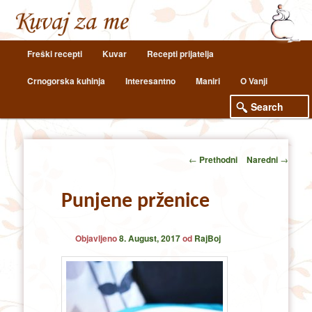
Main
Freški recepti
Kuvar
Recepti prijatelja
Skip
Skip
menu
Crnogorska kuhinja
Interesantno
Maniri
O Vanji
to
to
primary
secondary
content
content
Post
←
Prethodni
Naredni
→
navigation
Punjene prženice
Objavljeno
8. August, 2017
od
RajBoj