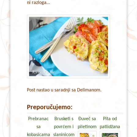
ni razloga…
Post nastao u saradnji sa Delimanom.
Preporučujemo:
Prebranac
Brusketi s
Đuveč sa
Pita od
sa
povrćem i
piletinom
patlidžana
kobasicama
slaninicom