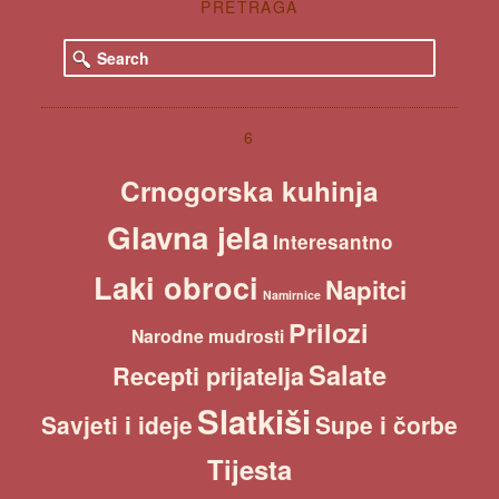
PRETRAGA
S
e
a
r
c
6
h
Crnogorska kuhinja
Glavna jela
Interesantno
Laki obroci
Napitci
Namirnice
Prilozi
Narodne mudrosti
Salate
Recepti prijatelja
Slatkiši
Savjeti i ideje
Supe i čorbe
Tijesta