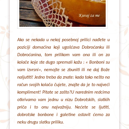
Ako se nekada u nekoj posebnoj prilici nađete u
poziciji domaćina koji ugošćava Dobroćanku ili
Dobroćanina, tom prilikom vam ona ili on za
kolače koje ste dugo spremali kažu : « Bonboni su
vam izvrsni», nemojte se zbuniti ili ne daj Bože
naljutiti! Jedno treba da znate: kada tako nešto na
račun svojih kolača čujete, znajte da je to najveći
kompliment! Pitate se zašto?U narednim redcima
otkrivamo vam jednu u nizu Dobrotskih, slatkih
priča i to onu najvažniju. Nećete se ljutiti,
dobrotske bonbone i galetine ostavit ćemo za
neku drugu slatku priliku.