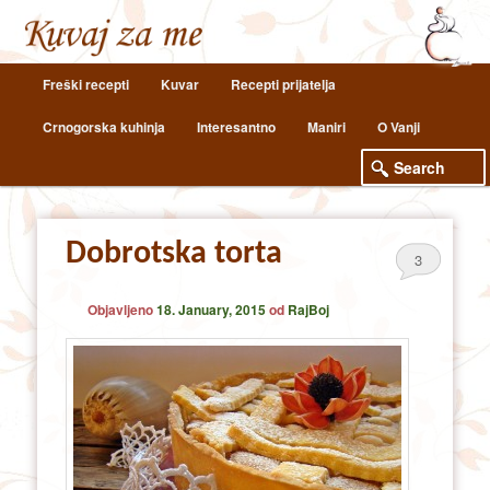
Main
Freški recepti
Kuvar
Recepti prijatelja
Skip
Skip
menu
Crnogorska kuhinja
Interesantno
Maniri
O Vanji
to
to
primary
secondary
content
content
Dobrotska torta
3
Objavljeno
18. January, 2015
od
RajBoj