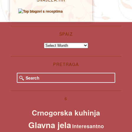
ŠPAIZ
Špaiz
PRETRAGA
S
e
a
r
c
6
h
Crnogorska kuhinja
Glavna jela
Interesantno