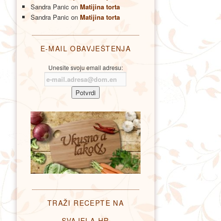
Sandra Panic
on
Matijina torta
Sandra Panic
on
Matijina torta
E-MAIL OBAVJEŠTENJA
Unesite svoju email adresu:
TRAŽI RECEPTE NA
SVAJELA.HR