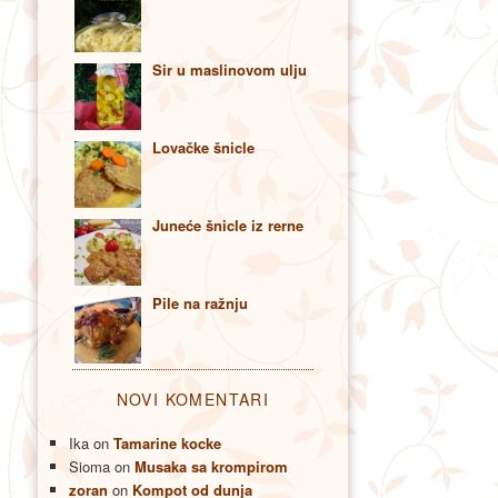
Sir u maslinovom ulju
Lovačke šnicle
Juneće šnicle iz rerne
Pile na ražnju
NOVI KOMENTARI
Ika
on
Tamarine kocke
Sioma
on
Musaka sa krompirom
zoran
on
Kompot od dunja