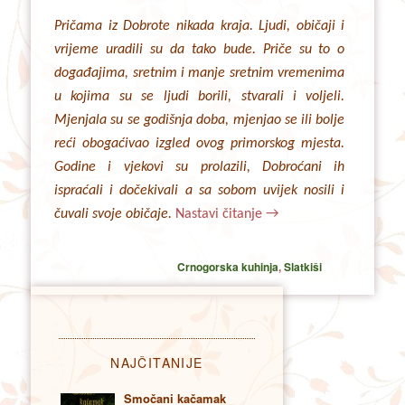
Pričama iz Dobrote nikada kraja. Ljudi, običaji i
vrijeme uradili su da tako bude. Priče su to o
događajima, sretnim i manje sretnim vremenima
u kojima su se ljudi borili, stvarali i voljeli.
Mjenjala su se godišnja doba, mjenjao se ili bolje
reći obogaćivao izgled ovog primorskog mjesta.
Godine i vjekovi su prolazili, Dobroćani ih
ispraćali i dočekivali a sa sobom uvijek nosili i
čuvali svoje običaje.
Nastavi čitanje
→
Crnogorska kuhinja
,
Slatkiši
NAJČITANIJE
Smočani kačamak