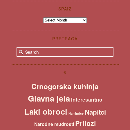
ŠPAIZ
Špaiz
PRETRAGA
S
e
a
r
c
6
h
Crnogorska kuhinja
Glavna jela
Interesantno
Laki obroci
Napitci
Namirnice
Prilozi
Narodne mudrosti