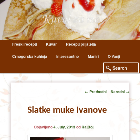
Main
Freški recepti
Kuvar
Recepti prijatelja
Skip
Skip
menu
Crnogorska kuhinja
Interesantno
Maniri
O Vanji
to
to
primary
secondary
content
content
Post
←
Prethodni
Naredni
→
navigation
Slatke muke Ivanove
Objavljeno
4. July, 2013
od
RajBoj