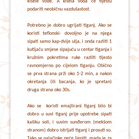
kisele vode. A kisela voda će tijestu
podariti neobičnu vazdušastost.
Potrebno je dobro ugrijati tiganj. Ako se
koristi teflonski- dovoljno je na njega
sipati samo kap-dvije ulja, i onda razliti 1
kutljaču smjese sipajuću u centar tiganja i
kružnim pokretima ruke razliti tijesto
ravnomjerno po cijelom tiganju. Obično
se prva strana prži oko 1-2 min, a nakon
okretanja (ili bacanja, ko je spretan)
druga strana oko 30s.
Ako se koristi emajlirani tiganj bilo bi
dobro u suvi tiganj prije upotrebe sipati
kašiku soli, i suvim sunđerom (mekšom
stranom) dobro istrljati tiganj i prosuti so.
Tako se palačinke neće ljepiti, mada je za