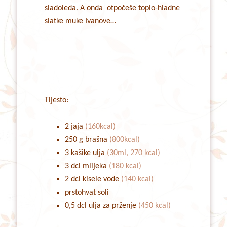
sladoleda. A onda otpočeše toplo-hladne
slatke muke Ivanove…
Tijesto:
2 jaja
(160kcal)
250 g brašna
(800kcal)
3 kašike ulja
(30ml, 270 kcal)
3 dcl mlijeka
(180 kcal)
2 dcl kisele vode
(140 kcal)
prstohvat soli
0,5 dcl ulja za prženje
(450 kcal)