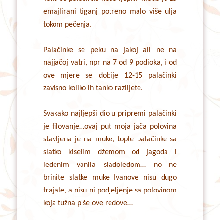
emajlirani tiganj potreno malo više ulja
tokom pečenja.
Palačinke se peku na jakoj ali ne na
najjačoj vatri, npr na 7 od 9 podioka, i od
ove mjere se dobije 12-15 palačinki
zavisno koliko ih tanko razlijete.
Svakako najljepši dio u pripremi palačinki
je filovanje…ovaj put moja jača polovina
stavljena je na muke, tople palačinke sa
slatko kiselim džemom od jagoda i
ledenim vanila sladoledom… no ne
brinite slatke muke Ivanove nisu dugo
trajale, a nisu ni podjeljenje sa polovinom
koja tužna piše ove redove…