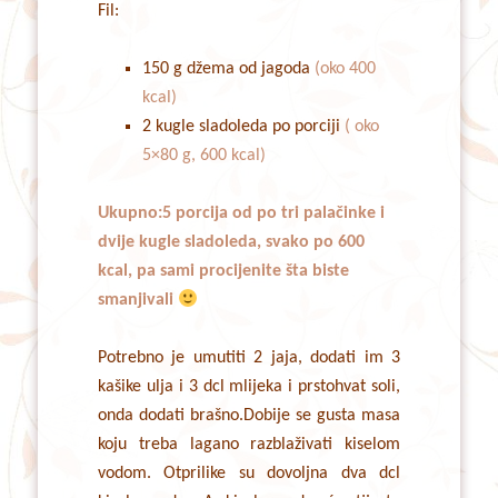
Fil:
150 g džema od jagoda
(oko 400
kcal)
2 kugle sladoleda po porciji
( oko
5×80 g, 600 kcal)
Ukupno:5 porcija od po tri palačinke i
dvije kugle sladoleda, svako po 600
kcal, pa sami procijenite šta biste
smanjivali
Potrebno je umutiti 2 jaja, dodati im 3
kašike ulja i 3 dcl mlijeka i prstohvat soli,
onda dodati brašno.Dobije se gusta masa
koju treba lagano razblaživati kiselom
vodom. Otprilike su dovoljna dva dcl