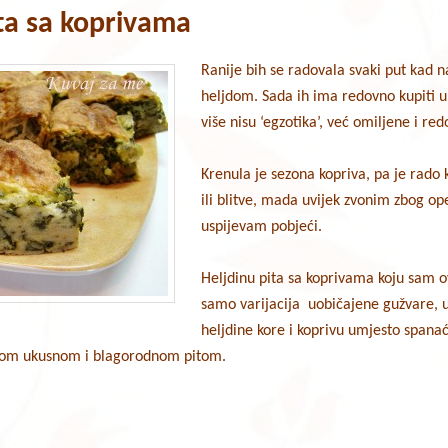
ita sa koprivama
Ranije bih se radovala svaki put kad n
heljdom. Sada ih ima redovno kupiti u 
više nisu ‘egzotika’, već omiljene i re
Krenula je sezona kopriva, pa je rado
ili blitve, mada uvijek zvonim zbog op
uspijevam pobjeći.
Heljdinu pita sa koprivama koju sam o
samo varijacija uobičajene gužvare, u 
heljdine kore i koprivu umjesto spanać
ovom ukusnom i blagorodnom pitom.