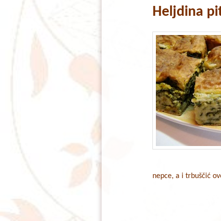
Heljdina p
content
content
nepce, a i trbuščić 