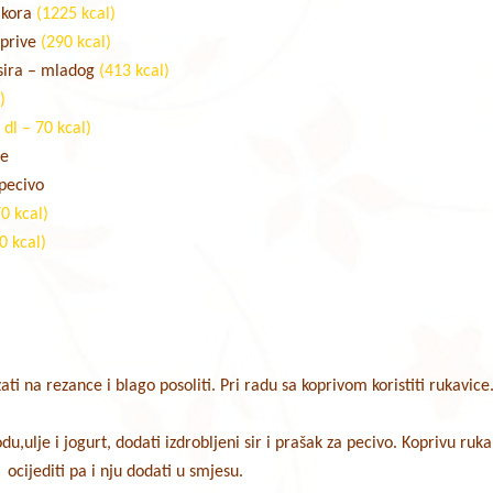
h kora
(1225 kcal)
oprive
(290 kcal)
 sira – mladog
(413 kcal)
)
 dl – 70 kcal)
de
 pecivo
70 kcal)
0 kcal)
zati na rezance i blago posoliti. Pri radu sa koprivom koristiti rukavice
odu,ulje i jogurt, dodati izdrobljeni sir i prašak za pecivo. Koprivu ruk
cijediti pa i nju dodati u smjesu.