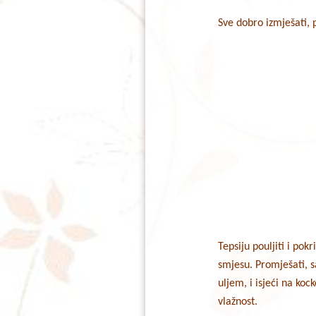
Sve dobro izmješati, p
Tepsiju pouljiti i pokr
smjesu. Promješati, sa
uljem, i isjeći na koc
vlažnost.