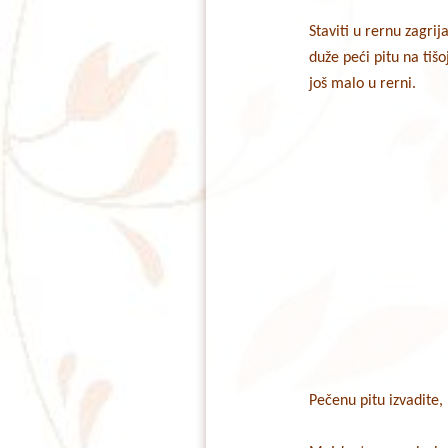
Staviti u rernu zagr
duže peći pitu na tišo
još malo u rerni.
Pečenu pitu izvadite,