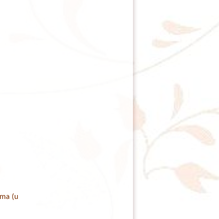
.
ama (u