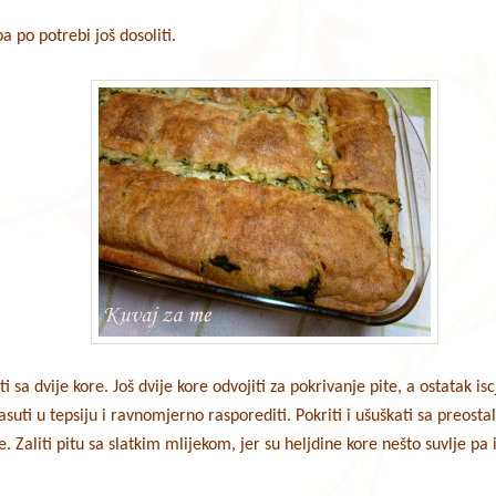
a po potrebi još dosoliti.
iti sa dvije kore. Još dvije kore odvojiti za pokrivanje pite, a ostatak i
suti u tepsiju i ravnomjerno rasporediti. Pokriti i ušuškati sa preosta
ke. Zaliti pitu sa slatkim mlijekom, jer su heljdine kore nešto suvlje 