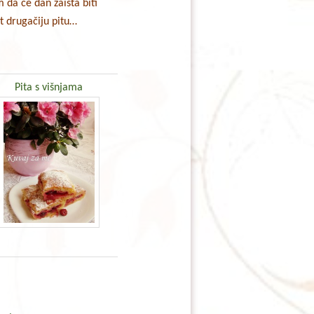
m da će dan zaista biti
et drugačiju pitu…
Pita s višnjama