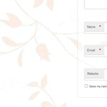
*
Name
*
Email
Website
Save my name,