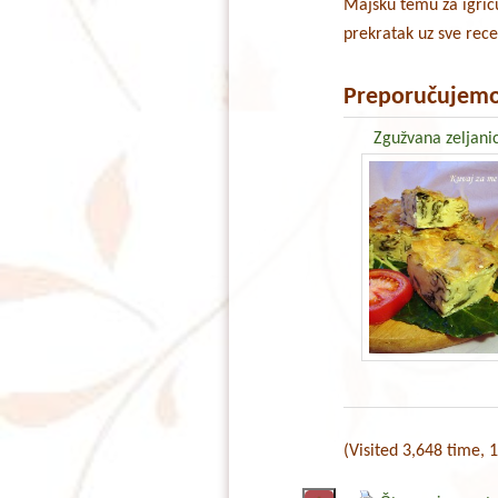
Majsku temu za igri
prekratak uz sve rece
Preporučujemo
Zgužvana zeljani
(Visited 3,648 time, 1