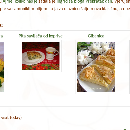
cu
Ajme, koliko nas je
zadala je
Ingrid sa bloga Prekratak dan
. Vjeruje
pte sa samoniklim biljem , a ja za ulaznicu šaljem ovu klasičnu, a op
:
ca
Pita savijača od koprive
Gibanica
 visit today)