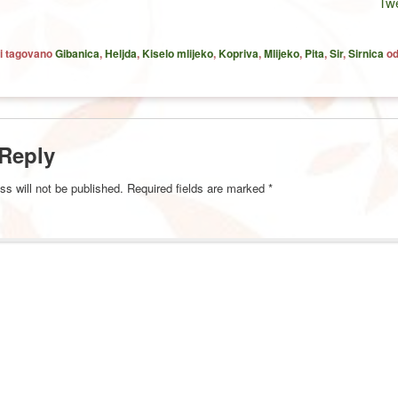
Tw
i tagovano
Gibanica
,
Heljda
,
Kiselo mlijeko
,
Kopriva
,
Mlijeko
,
Pita
,
Sir
,
Sirnica
o
 Reply
ss will not be published.
Required fields are marked
*