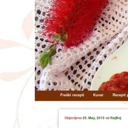
Main
Freški recepti
Kuvar
Recepti p
Skip
Skip
menu
to
to
Objavljeno
25. May, 2015
od
RajBoj
primary
secondary