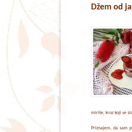
Džem od ja
content
content
miriše, kroz koji se 
Priznajem, da sam po