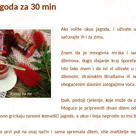
goda za 30 min
Ako volite ukus jagoda, i uživate u
sačuvajte ih i za zimu.
Znam da je mnogima mrska i sa
džemova, dugo stajanje kraj šporeta
isto tako znam i da svi vi uživate 
džemom, strainskim štrudlama ili 
obogaćenim slasnim zalogajima voća.
Ipak, postoji rješenje, koje može da p
Moguće je pripremiti divan džem od 
slasno grickaju zanosni komadići jagoda, a ukus i boja naprosto su mu 
 prvi put na ovaj način i sama spremala džem, više znatiželje neg