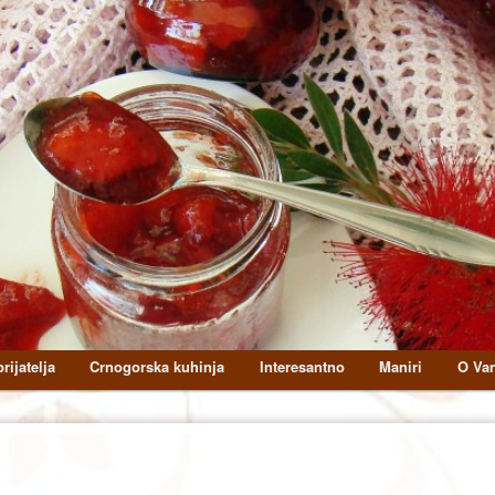
rijatelja
Crnogorska kuhinja
Interesantno
Maniri
O Van