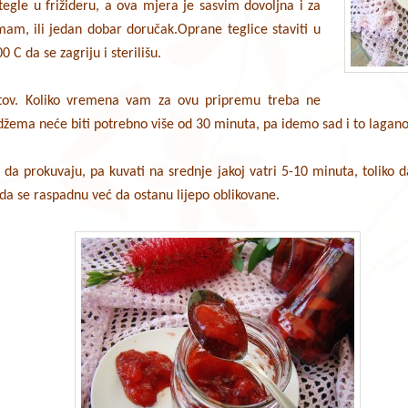
tegle u frižideru, a ova mjera je sasvim dovoljna i za
mam, ili jedan dobar doručak.Oprane teglice staviti u
 C da se zagriju i sterilišu.
otov. Koliko vremena vam za ovu pripremu treba ne
džema neće biti potrebno više od 30 minuta, pa idemo sad i to lagano 
i da prokuvaju, pa kuvati na srednje jakoj vatri 5-10 minuta, toliko 
e da se raspadnu već da ostanu lijepo oblikovane.