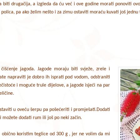
 biti drugačija, a izgleda da ću već i ove godine morati ponoviti ovo 
a polica, pa ako želim nešto i za zimu ostaviti moraću kuvati još jednu
 čišćenje jagoda. Jagode moraju biti svježe, zrele i
bate napraviti je dobro ih isprati pod vodom, odstraniti
nečistoće i moguće trule dijelove, a jagode isjeći na par
eličine.
taviti u oveću šerpu pa pošećeriti i promješati.Dodati
lji možete dodati rum ili još po neki začin.
a obično koristim teglice od 300 g , jer ne volim da mi