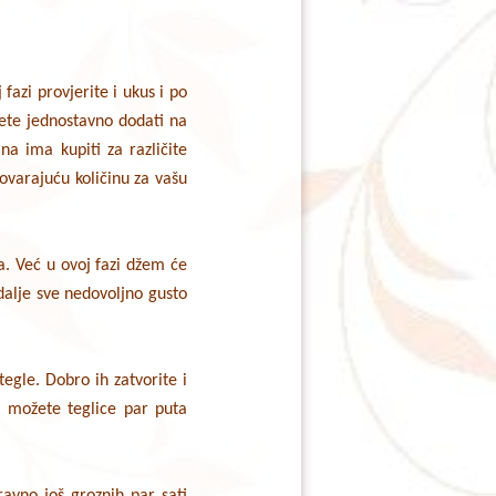
fazi provjerite i ukus i po
ete jednostavno dodati na
na ima kupiti za različite
ovarajuću količinu za vašu
ra. Već u ovoj fazi džem će
 dalje sve nedovoljno gusto
egle. Dobro ih zatvorite i
, možete teglice par puta
ravno još groznih par sati