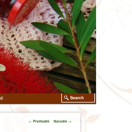
Search
ji
Post
←
Prethodni
Naredni
→
navigation