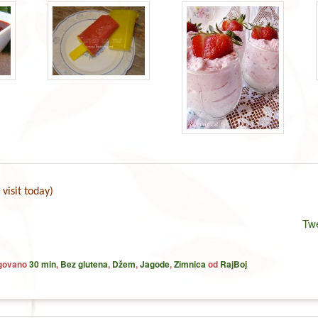
 visit today)
Tw
agovano
30 min
,
Bez glutena
,
Džem
,
Jagode
,
Zimnica
od
RajBoj