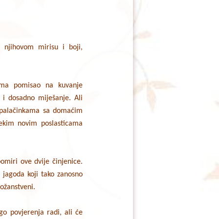
 njihovom mirisu i boji,
ma pomisao na kuvanje
 i dosadno miješanje. Ali
u palačinkama sa domaćim
nekim novim poslasticama
omiri ove dvije činjenice.
jagoda koji tako zanosno
božanstveni.
o povjerenja radi, ali će