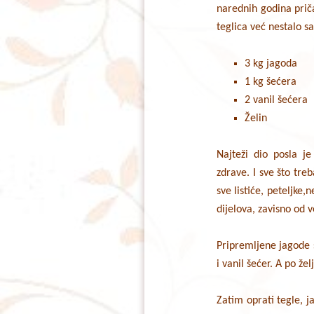
narednih godina priča
teglica već nestalo s
3 kg jagoda
1 kg šećera
2 vanil šećera
Želin
Najteži dio posla je
zdrave. I sve što tre
sve listiće, peteljke,
dijelova, zavisno od v
Pripremljene jagode s
i vanil šećer. A po že
Zatim oprati tegle, j