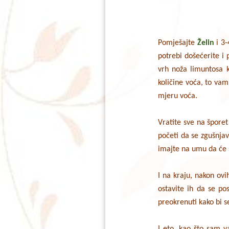
Pomješajte
Želin
i 3-
potrebi došećerite i
vrh noža limuntosa k
količine voća, to vam
mjeru voća.
Vratite sve na šporet
početi da se zgušnjav
imajte na umu da će 
I na kraju, nakon ovi
ostavite ih da se p
preokrenuti kako bi 
I eto, kao što sam v