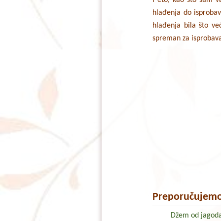
hlađenja do isprobav
hlađenja bila što ve
spreman za isprobava
Preporučujemo
Džem od jagod