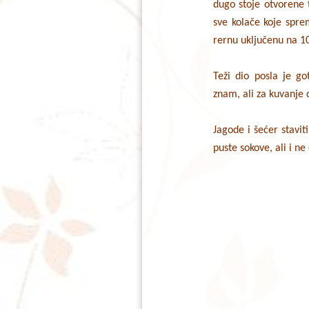
dugo stoje otvorene 
sve kolače koje spre
rernu uključenu na 100
Teži dio posla je g
znam, ali za kuvanje 
Jagode i šećer stavit
puste sokove, ali i n