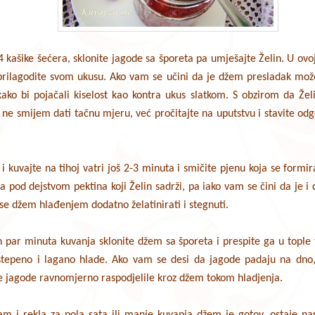
4 kašike šećera, sklonite jagode sa šporeta pa umješajte Želin. U ovoj 
 prilagodite svom ukusu. Ako vam se učini da je džem presladak mož
ako bi pojačali kiselost kao kontra ukus slatkom. S obzirom da Želi
 ne smijem dati tačnu mjeru, već pročitajte na uputstvu i stavite odg
 i kuvajte na tihoj vatri još 2-3 minuta i smičite pjenu koja se formi
a pod dejstvom pektina koji Želin sadrži, pa iako vam se čini da je i
se džem hlađenjem dodatno želatinirati i stegnuti.
h par minuta kuvanja sklonite džem sa šporeta i prespite ga u tople t
ostepeno i lagano hlade. Ako vam se desi da jagode padaju na dno
se jagode ravnomjerno raspodjelile kroz džem tokom hladjenja.
am i rekla za pola sata ili manje kuvanja džem je gotov, ostaje na