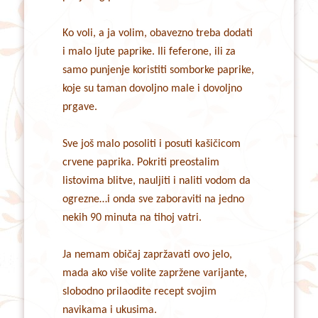
Ko voli, a ja volim, obavezno treba dodati
i malo ljute paprike. Ili feferone, ili za
samo punjenje koristiti somborke paprike,
koje su taman dovoljno male i dovoljno
prgave.
Sve još malo posoliti i posuti kašičicom
crvene paprika. Pokriti preostalim
listovima blitve, nauljiti i naliti vodom da
ogrezne…i onda sve zaboraviti na jedno
nekih 90 minuta na tihoj vatri.
Ja nemam običaj zapržavati ovo jelo,
mada ako više volite zapržene varijante,
slobodno prilaodite recept svojim
navikama i ukusima.