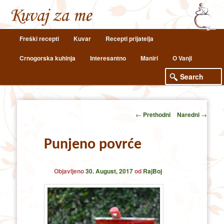
Main
Freški recepti
Kuvar
Recepti prijatelja
Skip
Skip
menu
Crnogorska kuhinja
Interesantno
Maniri
O Vanji
to
to
primary
secondary
content
content
Post
←
Prethodni
Naredni
→
navigation
Punjeno povrće
Objavljeno
30. August, 2017
od
RajBoj