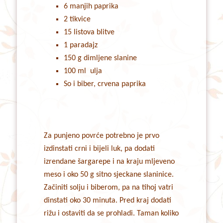
6 manjih paprika
2 tikvice
15 listova blitve
1 paradajz
150 g dimljene slanine
100 ml ulja
So i biber, crvena paprika
Za punjeno povrće potrebno je prvo
izdinstati crni i bijeli luk, pa dodati
izrendane šargarepe i na kraju mljeveno
meso i oko 50 g sitno sjeckane slaninice.
Začiniti solju i biberom, pa na tihoj vatri
dinstati oko 30 minuta. Pred kraj dodati
rižu i ostaviti da se prohladi. Taman koliko