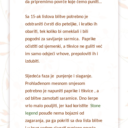
da pripremimo povrće koje ćemo puniti…
Sa 15-ak listova blitve potrebno je
odstraniti čvrsti dio peteljke, i kratko ih
obariti, tek koliko bi omekšali i bili
pogodni za savijanje sarmica. Paprike
očistiti od sjemenki, a tikvice ne guliti već
im samo odsjeći vrhove, prepoloviti ih i
izdubiti.
Sljedeća faza je punjenje i slaganje.
Prohlađenom mesnom smjesom
potrebno je napuniti paprike i tikvice , a
od blitve zamotati saramice. Dno šerpe
vrlo malo pouljiti, jer kad koristite
Stone
legend
posuđe nema bojazni od
zagaranja, pa ga pokriti sa dva lista blitve