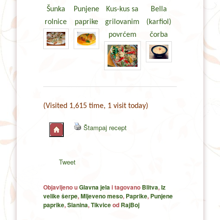
Šunka
Punjene
Kus-kus sa
Bella
rolnice
paprike
grilovanim
(karfiol)
povrćem
čorba
(Visited 1,615 time, 1 visit today)
Štampaj recept
Tweet
Objavljeno u
Glavna jela
i tagovano
Blitva
,
Iz
velike šerpe
,
Mljeveno meso
,
Paprike
,
Punjene
paprike
,
Slanina
,
Tikvice
od
RajBoj