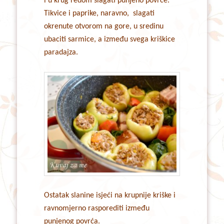
i u krug redom slagati punjeno povrće.
Tikvice i paprike, naravno, slagati
okrenute otvorom na gore, u sredinu
ubaciti sarmice, a između svega kriškice
paradajza.
Ostatak slanine isjeći na krupnije kriške i
ravnomjerno rasporediti između
punjenog povrća.