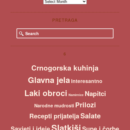
Špaiz
PRETRAGA
S
e
a
r
c
6
h
Crnogorska kuhinja
Glavna jela
Interesantno
Laki obroci
Napitci
Namirnice
Prilozi
Narodne mudrosti
Salate
Recepti prijatelja
Slatkiši
Savjeti i ideje
Supe i čorbe