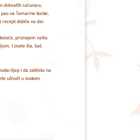
kon dohvatih računara,
e pao na Tamarine kocke,
 recept dobila na dar.
 kolače, priznajem našla
om. I znate šta, baš
ako lijep i da zablista na
ete uživati u svakom