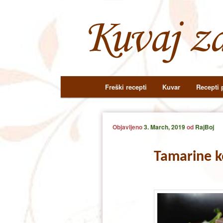
Main
Freški recepti
Kuvar
Recepti p
Skip
Skip
menu
to
to
Objavljeno
3. March, 2019
od
RajBoj
primary
secondary
Tamarine k
content
content