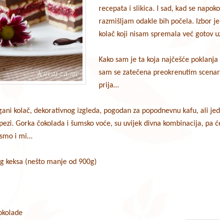
recepata i slikica. I sad, kad se napo
razmišljam odakle bih počela. Izbor j
kolač koji nisam spremala već gotov uz
Kako sam je ta koja najčešće poklanja
sam se zatečena preokrenutim scenarij
prija…
ani kolač, dekorativnog izgleda, pogodan za popodnevnu kafu, ali jedn
rpezi. Gorka čokolada i šumsko voće, su uvijek divna kombinacija, pa ć
 smo i mi…
og keksa (nešto manje od 900g)
okolade