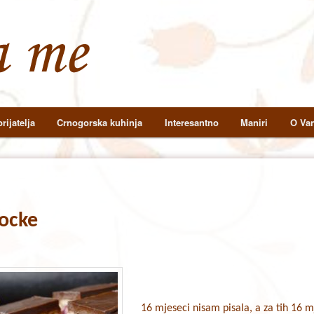
rijatelja
Crnogorska kuhinja
Interesantno
Maniri
O Van
ocke
16 mjeseci nisam pisala, a za tih 16 mj