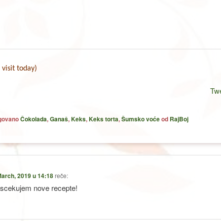
 visit today)
Tw
agovano
Čokolada
,
Ganaš
,
Keks
,
Keks torta
,
Šumsko voće
od
RajBoj
March, 2019 u 14:18
reče:
 iscekujem nove recepte!