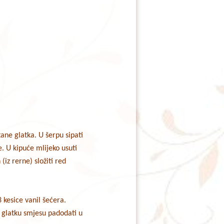
ane glatka. U šerpu sipati
e. U kipuće mlijeko usuti
iz rerne) složiti red
3 kesice vanil šećera.
u glatku smjesu padodati u