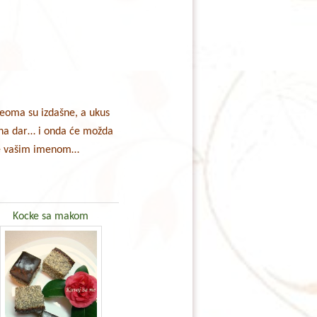
veoma su izdašne, a ukus
h na dar… i onda će možda
žene vašim imenom…
Kocke sa makom