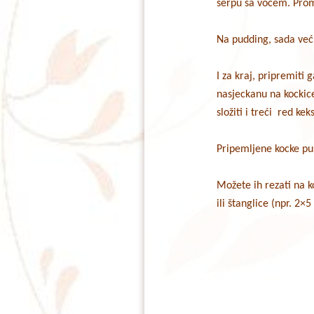
šerpu sa voćem. Prom
Na pudding, sada već 
I za kraj, pripremiti 
nasjeckanu na kockice
složiti i treći red ke
Pripemljene kocke pust
Možete ih rezati na k
ili štanglice (npr. 2×