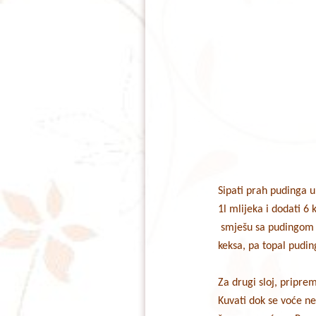
Sipati prah pudinga u
1l mlijeka i dodati 6
smješu sa pudingom i 
keksa, pa topal puding
Za drugi sloj, priprem
Kuvati dok se voće ne