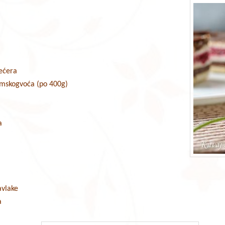
a
šećera
umskogvoća (po 400g)
a
a
avlake
a