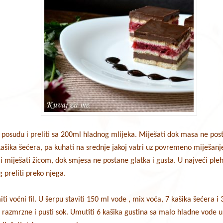
 posudu i preliti sa 200ml hladnog mlijeka. Miješati dok masa ne post
 kašika šećera, pa kuhati na srednje jakoj vatri uz povremeno miješanj
miješati žicom, dok smjesa ne postane glatka i gusta. U najveći pleh (
 preliti preko njega.
iti voćni fil. U šerpu staviti 150 ml vode , mix voća, 7 kašika šećera i 
 razmrzne i pusti sok. Umutiti 6 kašika gustina sa malo hladne vode 