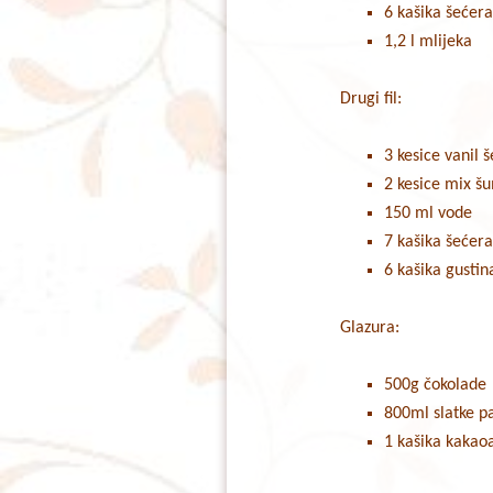
6 kašika šećer
1,2 l mlijeka
Drugi fil:
3 kesice vanil 
2 kesice mix š
150 ml vode
7 kašika šećer
6 kašika gustin
Glazura:
500g čokolade
800ml slatke p
1 kašika kakao