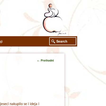
Search
ji
Post
←
Prethodni
navigation
eseci nakupilo se i ideja i