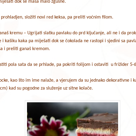
iješati dok se masa malo zgusne.
prohladjen, složiti novi red keksa, pa preliti voćnim filom.
ganaš kremu – Ugrijati slatku pavlaku do prd ključanje, ali ne i da pro
 i kašiku kaka pa miješati dok se čokolada ne rastopi i sjedini sa pav
ksa i preliti ganaš kremom.
iti pola sata da se prhlade, pa pokriti folijom i ostaviti u frižider 5-6
ocke, kao što im ime nalaže, a vjerujem da su jednako dekorativne i k
5 cm) kad su pogodne za služenje uz sitne kolače.