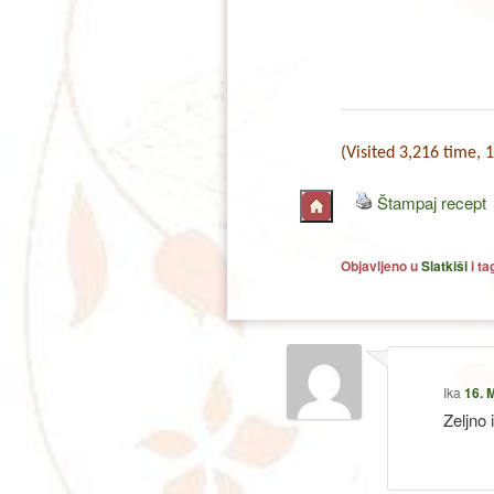
(Visited 3,216 time, 1
Štampaj recept
Objavljeno u
Slatkiši
i t
Ika
16. 
Zeljno