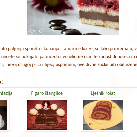
alo paljenja šporeta i kuhanja, Tamarine kocke, se lako pripremaju, 
 nećete se pokajati, pa možda i vi nekome učinite radost donoseći i
ci, nekoj drugoj priči i lijeoj uspomeni, ove divne kocke biti obilje
:
ntazija
Figaro štanglice
Lješnik rolat