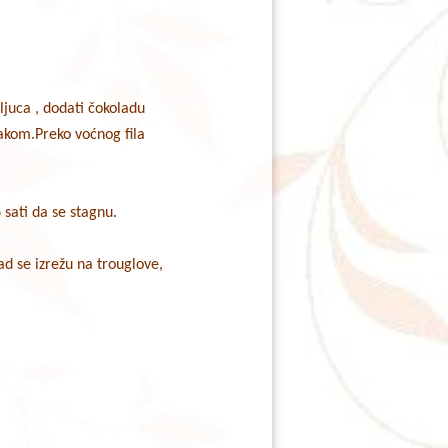
kljuca , dodati čokoladu
lakom.Preko voćnog fila
 sati da se stagnu.
ad se izrežu na trouglove,