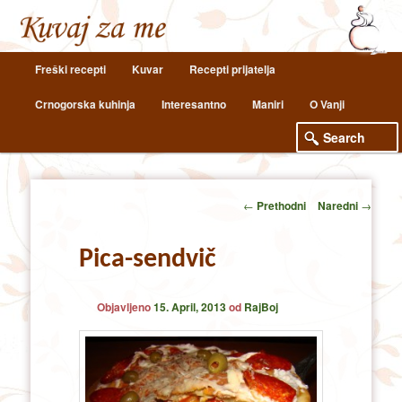
Main
Freški recepti
Kuvar
Recepti prijatelja
Skip
Skip
menu
Crnogorska kuhinja
Interesantno
Maniri
O Vanji
to
to
primary
secondary
content
content
Post
←
Prethodni
Naredni
→
navigation
Pica-sendvič
Objavljeno
15. April, 2013
od
RajBoj