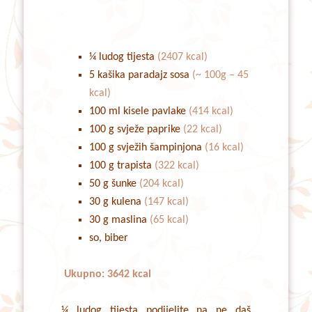
¼ ludog tijesta
(2407 kcal)
5 kašika paradajz sosa
(~ 100g – 45
kcal)
100 ml kisele pavlake
(414 kcal)
100 g svježe paprike
(22 kcal)
100 g svježih šampinjona
(16 kcal)
100 g trapista
(322 kcal)
50 g šunke
(204 kcal)
30 g kulena
(147 kcal)
30 g maslina
(65 kcal)
so, biber
Ukupno: 3642 kcal
¼ ludog tijesta podijelite na ne daš