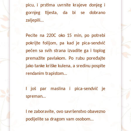
picu, i prstima uvrnite krajeve donjeg i
gornjeg tijesta, da bi se dobrano
zaljepili…
Pecite na 220C oko 15 min, po potrebi
pokrijte folijom, pa kad je pica-sendvič
pečen sa svih strana izvadite ga i toplog
premažite pavlakom. Po rubu poređajte
jako tanke kriške kulena, a sredinu pospite
rendanim trapistom…
I još par maslina i pica-sendvič je
spreman…
I ne zaboravite, ovo savršenstvo obavezno
podijelite sa dragom vam osobom…