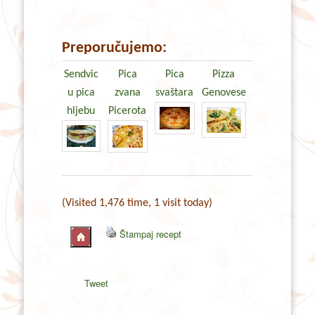
Preporučujemo:
Sendvic
Pica
Pica
Pizza
u pica
zvana
svaštara
Genovese
hljebu
Picerota
(Visited 1,476 time, 1 visit today)
Štampaj recept
Tweet