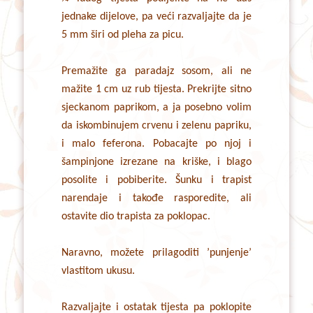
jednake dijelove, pa veći razvaljajte da je
5 mm širi od pleha za picu.
Premažite ga paradajz sosom, ali ne
mažite 1 cm uz rub tijesta. Prekrijte sitno
sjeckanom paprikom, a ja posebno volim
da iskombinujem crvenu i zelenu papriku,
i malo feferona. Pobacajte po njoj i
šampinjone izrezane na kriške, i blago
posolite i pobiberite. Šunku i trapist
narendaje i takođe rasporedite, ali
ostavite dio trapista za poklopac.
Naravno, možete prilagoditi ’punjenje’
vlastitom ukusu.
Razvaljajte i ostatak tijesta pa poklopite