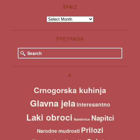
ŠPAIZ
Špaiz
PRETRAGA
S
e
a
r
c
6
h
Crnogorska kuhinja
Glavna jela
Interesantno
Laki obroci
Napitci
Namirnice
Prilozi
Narodne mudrosti