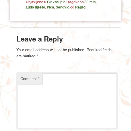
Objavljeno u
Glavna jela
i tagovano
30 min
,
Ludo tijesto
,
Pica
,
Sendvič
od
RajBoj
Leave a Reply
Your email address will not be published.
Required fields
are marked
*
Comment
*