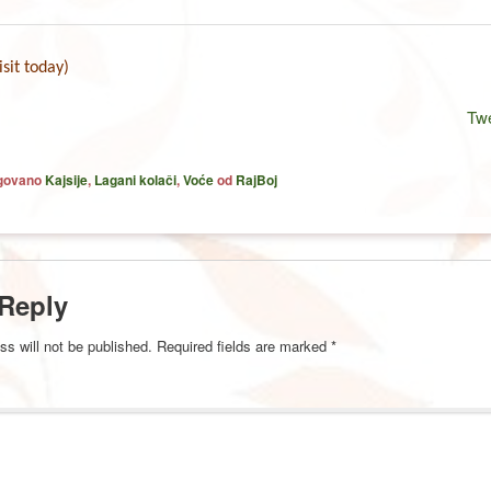
isit today)
Tw
agovano
Kajsije
,
Lagani kolači
,
Voće
od
RajBoj
 Reply
ss will not be published.
Required fields are marked
*