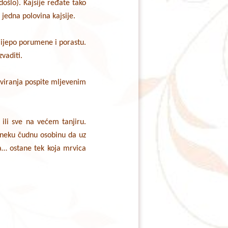
ošlo). Kajsije ređate tako
 jedna polovina kajsije.
lijepo porumene i porastu.
zvaditi.
erviranja pospite mljevenim
 ili sve na većem tanjiru.
u neku čudnu osobinu da uz
a… ostane tek koja mrvica