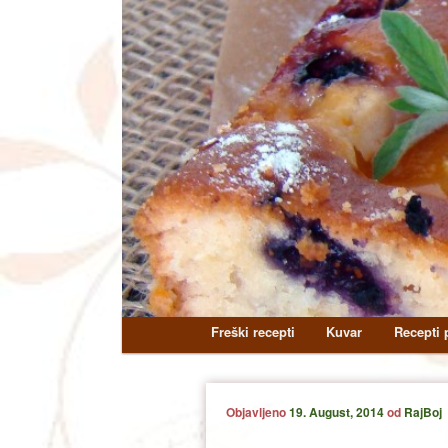
Main
Freški recepti
Kuvar
Recepti p
Skip
Skip
menu
to
to
Objavljeno
19. August, 2014
od
RajBoj
primary
secondary