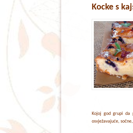
Kocke s ka
content
content
Kojoj god grupi da 
osvježavajuće, sočne,