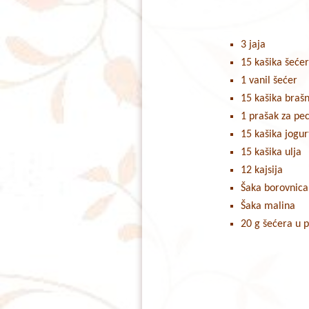
3 jaja
15 kašika šeće
1 vanil šećer
15 kašika braš
1 prašak za pe
15 kašika jogur
15 kašika ulja
12 kajsija
Šaka borovnica
Šaka malina
20 g šećera u 