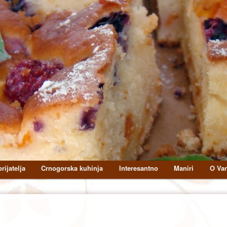
rijatelja
Crnogorska kuhinja
Interesantno
Maniri
O Van