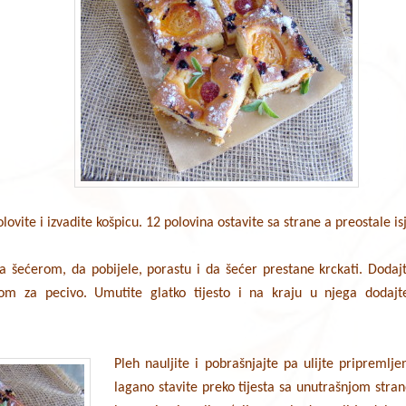
olovite i izvadite košpicu. 12 polovina ostavite sa strane a preostale is
a šećerom, da pobijele, porastu i da šećer prestane krckati. Dodajt
m za pecivo. Umutite glatko tijesto i na kraju u njega dodajte
Pleh nauljite i pobrašnjajte pa ulijte pripremljen
lagano stavite preko tijesta sa unutrašnjom stra