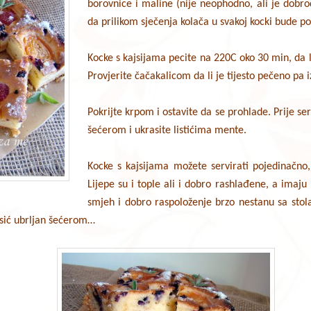
borovnice i maline (nije neophodno, ali je dobrod
da prilikom sječenja kolača u svakoj kocki bude po
Kocke s kajsijama pecite na 220C oko 30 min, da 
Provjerite čačakalicom da li je tijesto pečeno pa i
Pokrijte krpom i ostavite da se prohlade. Prije s
šećerom i ukrasite listićima mente.
Kocke s kajsijama možete servirati pojedinačno,
Lijepe su i tople ali i dobro rashlađene, a imaj
smjeh i dobro raspoloženje brzo nestanu sa stol
osić ubrljan šećerom…