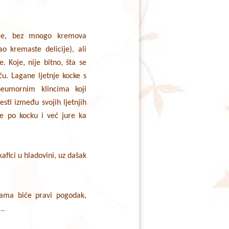
ače, bez mnogo kremova
ao kremaste delicije), ali
Koje, nije bitno, šta se
ču. Lagane ljetnje kocke s
eumornim klincima koji
esti između svojih ljetnjih
e po kocku i već jure ka
fici u hladovini, uz dašak
ijama biće pravi pogodak,
e…