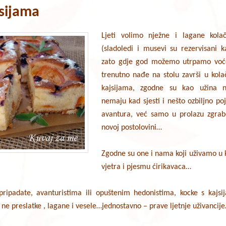
jsijama
Ljeti volimo nježne i lagane kol
(sladoledi i musevi su rezervisani k
zato gdje god možemo utrpamo voće. 
trenutno nađe na stolu završi u kola
kajsijama, zgodne su kao užina n
nemaju kad sjesti i nešto ozbiljno poj
avantura, već samo u prolazu zgrab
novoj postolovini…
Zgodne su one i nama koji uživamo u ka
vjetra i pjesmu ćirikavaca…
pripadate, avanturistima ili opuštenim hedonistima, kocke s kajs
 ne preslatke , lagane i vesele…jednostavno – prave ljetnje uživancij