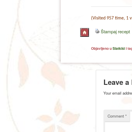
(Visited 957 time, 1 v
Štampaj recept
Objavljeno u
Slatkiši
i t
Leave a
Your email addre
Comment
*