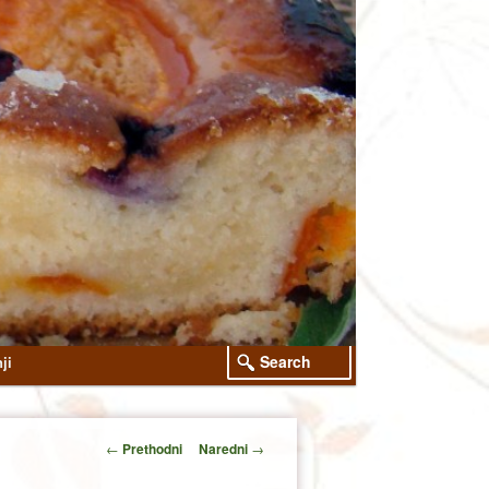
Search
ji
Post
←
Prethodni
Naredni
→
navigation