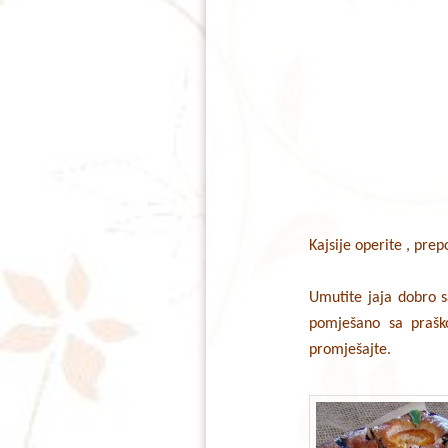
Kajsije operite , prep
Umutite jaja dobro s
pomješano sa praško
promješajte.