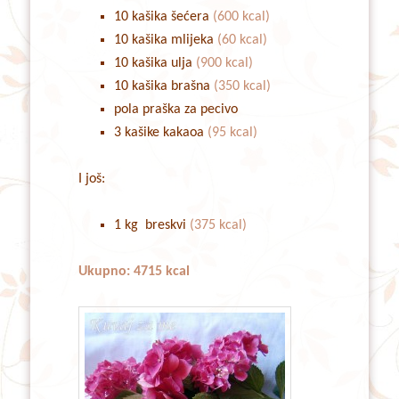
10 kašika šećera
(600 kcal)
10 kašika mlijeka
(60 kcal)
10 kašika ulja
(900 kcal)
10 kašika brašna
(350 kcal)
pola praška za pecivo
3 kašike kakaoa
(95 kcal)
I još:
1 kg breskvi
(375 kcal)
Ukupno: 4715 kcal