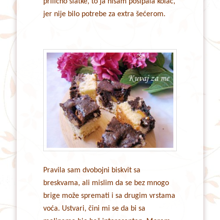
prilično slatke, to ja nisam posipala kolač,
jer nije bilo potrebe za extra šećerom.
Pravila sam dvobojni biskvit sa
breskvama, ali mislim da se bez mnogo
brige može spremati i sa drugim vrstama
voća. Ustvari, čini mi se da bi sa