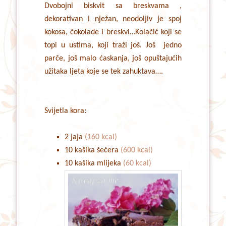
Dvobojni biskvit sa breskvama ,
dekorativan i nježan, neodoljiv je spoj
kokosa, čokolade i breskvi…Kolačić koji se
topi u ustima, koji traži još. Još jedno
parče, još malo ćaskanja, još opuštajućih
užitaka ljeta koje se tek zahuktava….
Svijetla kora:
2 jaja
(160 kcal)
10 kašika šećera
(600 kcal)
10 kašika mlijeka
(60 kcal)