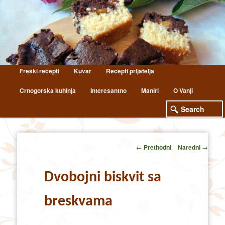
Main
Freški recepti
Kuvar
Recepti prijatelja
Skip
Skip
menu
Crnogorska kuhinja
Interesantno
Maniri
O Vanji
to
to
primary
secondary
content
content
Post
←
Prethodni
Naredni
→
navigation
Dvobojni biskvit sa
breskvama