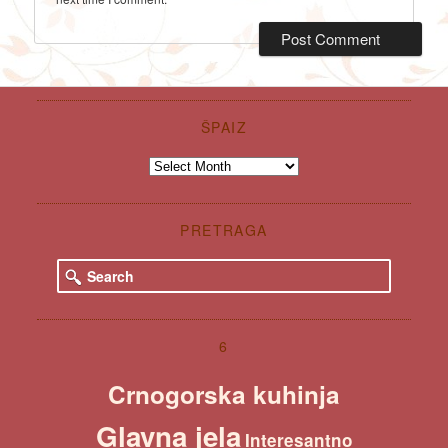
ŠPAIZ
Špaiz
PRETRAGA
S
e
a
r
c
6
h
Crnogorska kuhinja
Glavna jela
Interesantno