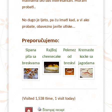
malinama bio baš interesantan. Moram
probati..
No dugo je ljeto, pa ću imati kad, a vi ako
probate, obavezno javite utiske…
Preporučujemo:
Sipana
RajBoj
Pekmez
Kremaste
pita sa
cheesecake
od
kocke sa
breskvama
breskvi
jagodama
(Visited 1,538 time, 1 visit today)
Štampaj recept