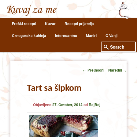
Main
Freški recepti
Kuvar
Recepti prijatelja
Skip
Skip
menu
Crnogorska kuhinja
Interesantno
Maniri
O Vanji
to
to
primary
secondary
content
content
Post
←
Prethodni
Naredni
→
navigation
Tart sa šipkom
Objavljeno
27. October, 2014
od
RajBoj