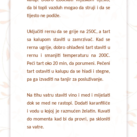
kalup. Dobro izbockati viljuškom tijesto,
da bi topli vazduh mogao da struji i da se
tijesto ne podiže.
Uključiti rernu da se grije na 250C, a tart
sa kalupom staviti u zamrzivač. Kad se
rerna ugrije, dobro ohlađeni tart staviti u
rernu i smanjiti temperaturu na 200C.
Peći tart oko 20 min, da porumeni. Pečeni
tart ostaviti u kalupu da se hladi i stegne,
pa ga izvaditi na tanjir za posluživanje.
Na tihu vatru staviti vino i med i miješati
dok se med ne rastopi. Dodati karanfiliće
i vodu u kojoj je razmućen želatin. Kuvati
do momenta kad bi da provri, pa skloniti
sa vatre.