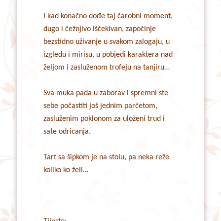
I kad konačno dođe taj čarobni moment,
dugo i čežnjivo iščekivan, započinje
bezstidno uživanje u svakom zalogaju, u
izgledu i mirisu, u pobjedi karaktera nad
željom i zasluženom trofeju na tanjiru…
Sva muka pada u zaborav i spremni ste
sebe počastiti još jednim parčetom,
zasluženim poklonom za uloženi trud i
sate odricanja.
Tart sa šipkom je na stolu, pa neka reže
koliko ko želi…