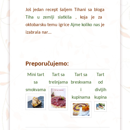
Još jedan recept šaljem Tihani sa bloga
Tiha u zemlji slatkiša
, koja je za
oktobarsku temu igrice
Ajme koliko nas
je
izabrala nar…
Preporučujemo:
Mini tart
Tart sa
Tart sa
Tart
sa
trešnjama
breskvama
od
smokvama
i
divljih
kupinama
kupina