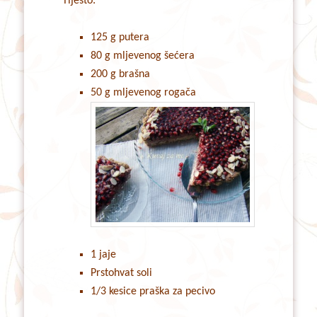
Tijesto:
125 g putera
80 g mljevenog šećera
200 g brašna
50 g mljevenog rogača
1 jaje
Prstohvat soli
1/3 kesice praška za pecivo