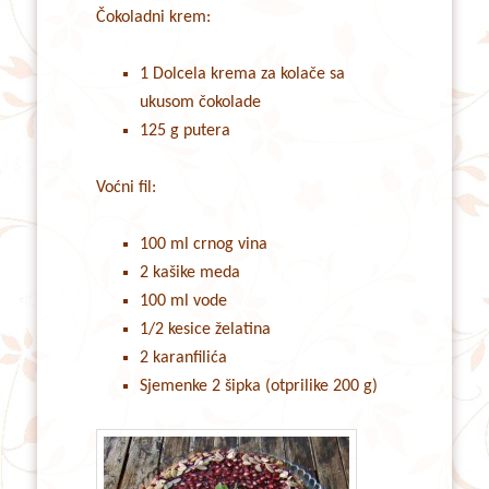
Čokoladni krem:
1 Dolcela krema za kolače sa
ukusom čokolade
125 g putera
Voćni fil:
100 ml crnog vina
2 kašike meda
100 ml vode
1/2 kesice želatina
2 karanfilića
Sjemenke 2 šipka (otprilike 200 g)