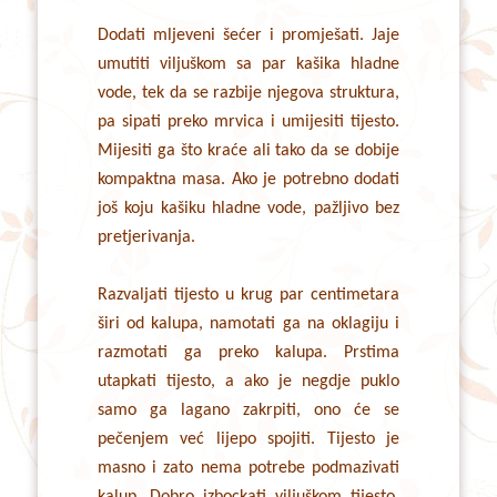
Dodati mljeveni šećer i promješati. Jaje
umutiti viljuškom sa par kašika hladne
vode, tek da se razbije njegova struktura,
pa sipati preko mrvica i umijesiti tijesto.
Mijesiti ga što kraće ali tako da se dobije
kompaktna masa. Ako je potrebno dodati
još koju kašiku hladne vode, pažljivo bez
pretjerivanja.
Razvaljati tijesto u krug par centimetara
širi od kalupa, namotati ga na oklagiju i
razmotati ga preko kalupa. Prstima
utapkati tijesto, a ako je negdje puklo
samo ga lagano zakrpiti, ono će se
pečenjem već lijepo spojiti. Tijesto je
masno i zato nema potrebe podmazivati