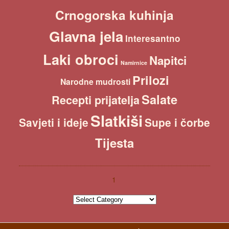
Crnogorska kuhinja
Glavna jela
Interesantno
Laki obroci
Napitci
Namirnice
Prilozi
Narodne mudrosti
Salate
Recepti prijatelja
Slatkiši
Savjeti i ideje
Supe i čorbe
Tijesta
1
1