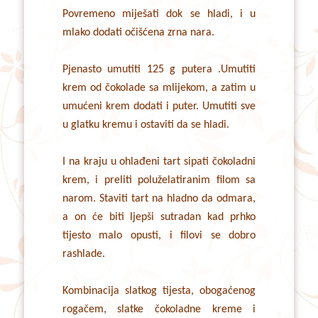
Povremeno miješati dok se hladi, i u
mlako dodati očišćena zrna nara.
Pjenasto umutiti 125 g putera .Umutiti
krem od čokolade sa mlijekom, a zatim u
umućeni krem dodati i puter. Umutiti sve
u glatku kremu i ostaviti da se hladi.
I na kraju u ohlađeni tart sipati čokoladni
krem, i preliti poluželatiranim filom sa
narom. Staviti tart na hladno da odmara,
a on će biti ljepši sutradan kad prhko
tijesto malo opusti, i filovi se dobro
rashlade.
Kombinacija slatkog tijesta, obogaćenog
rogačem, slatke čokoladne kreme i