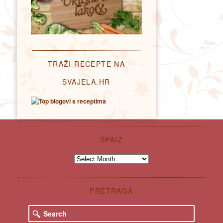
TRAŽI RECEPTE NA
SVAJELA.HR
ŠPAIZ
Špaiz
PRETRAGA
S
e