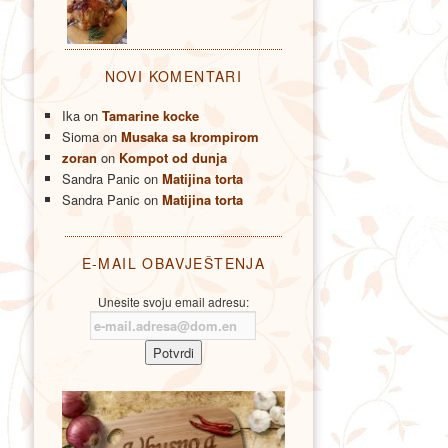
NOVI KOMENTARI
Ika
on
Tamarine kocke
Sioma
on
Musaka sa krompirom
zoran
on
Kompot od dunja
Sandra Panic
on
Matijina torta
Sandra Panic
on
Matijina torta
E-MAIL OBAVJEŠTENJA
Unesite svoju email adresu: