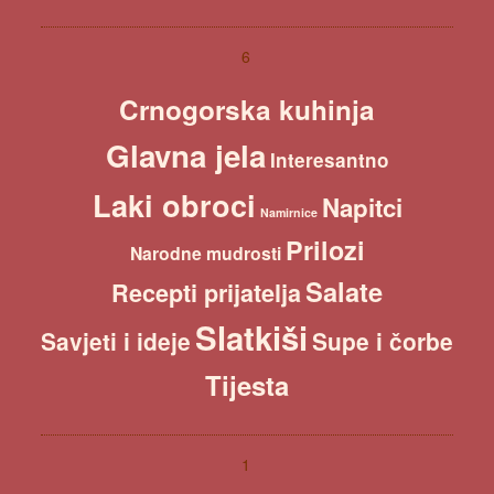
a
r
c
6
h
Crnogorska kuhinja
Glavna jela
Interesantno
Laki obroci
Napitci
Namirnice
Prilozi
Narodne mudrosti
Salate
Recepti prijatelja
Slatkiši
Savjeti i ideje
Supe i čorbe
Tijesta
1