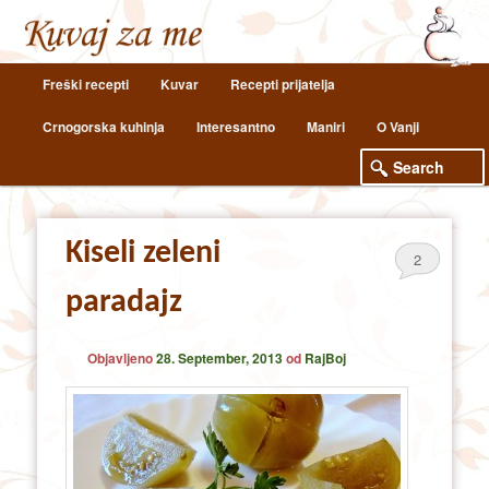
Main
Freški recepti
Kuvar
Recepti prijatelja
Skip
Skip
menu
Crnogorska kuhinja
Interesantno
Maniri
O Vanji
to
to
primary
secondary
content
content
Kiseli zeleni
2
paradajz
Objavljeno
28. September, 2013
od
RajBoj