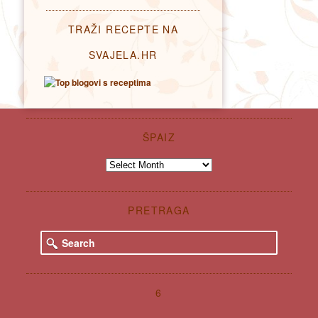
TRAŽI RECEPTE NA
SVAJELA.HR
ŠPAIZ
Špaiz
PRETRAGA
S
e
a
r
c
6
h