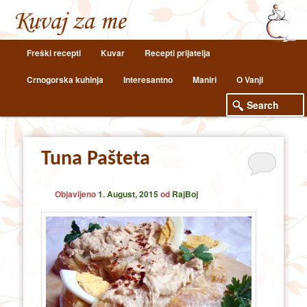
Main
Freški recepti
Kuvar
Recepti prijatelja
Skip
Skip
menu
Crnogorska kuhinja
Interesantno
Maniri
O Vanji
to
to
primary
secondary
content
content
Tuna Pašteta
Objavljeno
1. August, 2015
od
RajBoj