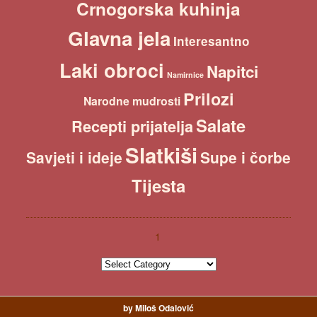
Crnogorska kuhinja
Glavna jela
Interesantno
Laki obroci
Napitci
Namirnice
Prilozi
Narodne mudrosti
Salate
Recepti prijatelja
Slatkiši
Savjeti i ideje
Supe i čorbe
Tijesta
1
1
by Miloš Odalović