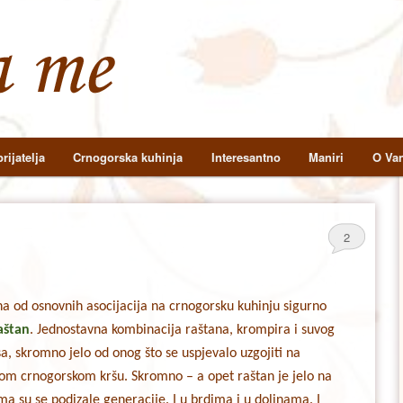
rijatelja
Crnogorska kuhinja
Interesantno
Maniri
O Van
2
na od osnovnih asocijacija na crnogorsku kuhinju sigurno
aštan
. Jednostavna kombinacija raštana, krompira i suvog
, skromno jelo od onog što se uspjevalo uzgojiti na
tom crnogorskom kršu. Skromno – a opet raštan je jelo na
ma su se podizale generacije. I u brdima i u dolinama. I