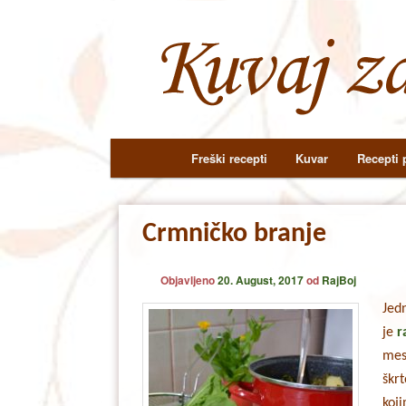
Main
Freški recepti
Kuvar
Recepti p
Skip
Skip
menu
to
to
Crmničko branje
primary
secondary
Objavljeno
20. August, 2017
od
RajBoj
content
content
Jed
je
r
mesa
škr
koji