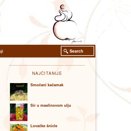
Search
ji
NAJČITANIJE
Smočani kačamak
Sir u maslinovom ulju
Lovačke šnicle