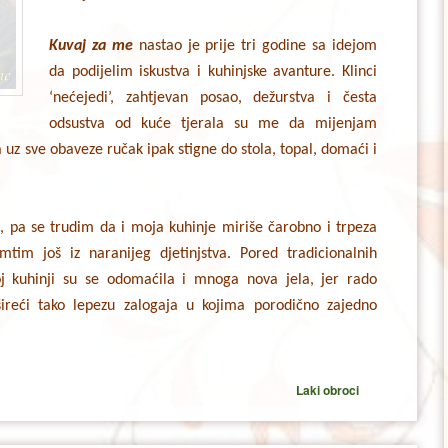
Kuvaj za me
nastao je prije tri godine sa idejom
da podijelim iskustva i kuhinjske avanture. Klinci
‘nećejedi’, zahtjevan posao, dežurstva i česta
odsustva od kuće tjerala su me da mijenjam
 uz sve obaveze ručak ipak stigne do stola, topal, domaći i
 pa se trudim da i moja kuhinje miriše čarobno i trpeza
tim još iz naranijeg djetinjstva. Pored tradicionalnih
oj kuhinji su se odomaćila i mnoga nova jela, jer rado
ireći tako lepezu zalogaja u kojima porodično zajedno
Laki obroci