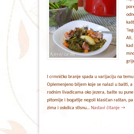
por
odn
kašt
‘lag
Ali,
kad
mno
grij
I crmničko branje spada u varijaciju na temu 
Oplemenjeno biljem koje se nalazi u bašti, a
rodnim livadicama oko jezera, bašte su pune i 
pitomije i bogatije negoli klasičan raštan, p
zima i oskdica stisnu…
Nastavi čitanje
→