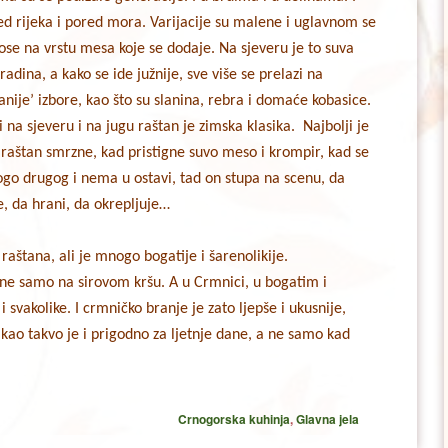
ed rijeka i pored mora. Varijacije su malene i uglavnom se
ose na vrstu mesa koje se dodaje. Na sjeveru je to suva
radina, a kako se ide južnije, sve više se prelazi na
anije’ izbore, kao što su slanina, rebra i domaće kobasice.
 i na sjeveru i na jugu raštan je zimska klasika. Najbolji je
 raštan smrzne, kad pristigne suvo meso i krompir, kad se
go drugog i nema u ostavi, tad on stupa na scenu, da
e, da hrani, da okrepljuje…
raštana, ali je mnogo bogatije i šarenolikije.
 ne samo na sirovom kršu. A u Crmnici, u bogatim i
svakolike. I crmničko branje je zato ljepše i ukusnije,
a kao takvo je i prigodno za ljetnje dane, a ne samo kad
Crnogorska kuhinja
,
Glavna jela