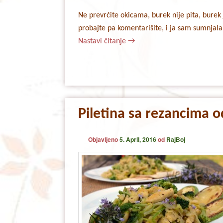
Ne prevrćite okicama, burek nije pita, burek je
probajte pa komentarišite, i ja sam sumnjala
Nastavi čitanje
→
Piletina sa rezancima 
Objavljeno
5. April, 2016
od
RajBoj