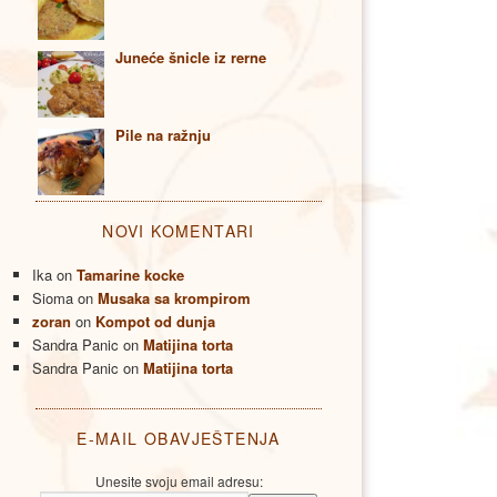
Juneće šnicle iz rerne
Pile na ražnju
NOVI KOMENTARI
Ika
on
Tamarine kocke
Sioma
on
Musaka sa krompirom
zoran
on
Kompot od dunja
Sandra Panic
on
Matijina torta
Sandra Panic
on
Matijina torta
E-MAIL OBAVJEŠTENJA
Unesite svoju email adresu: