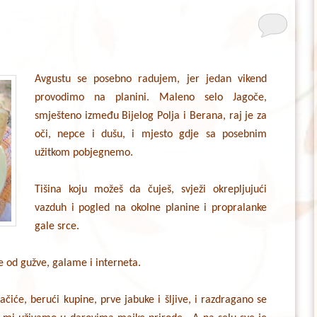
Avgustu se posebno radujem, jer jedan vikend
provodimo na planini. Maleno selo Jagoče,
smješteno između Bijelog Polja i Berana, raj je za
oči, nepce i dušu, i mjesto gdje sa posebnim
užitkom pobjegnemo.
Tišina koju možeš da čuješ, svježi okrepljujući
vazduh i pogled na okolne planine i propralanke
gale srce.
se od gužve, galame i interneta.
ačiće, berući kupine, prve jabuke i šljive, i razdragano se