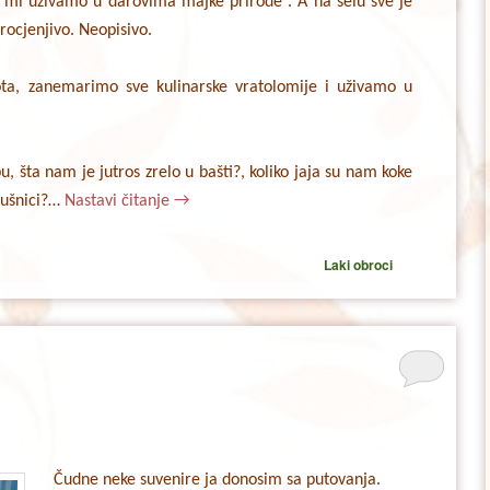
, mi uživamo u darovima majke prirode . A na selu sve je
ocjenjivo. Neopisivo.
ta, zanemarimo sve kulinarske vratolomije i uživamo u
, šta nam je jutros zrelo u bašti?, koliko jaja su nam koke
sušnici?…
Nastavi čitanje
→
Laki obroci
Čudne neke suvenire ja donosim sa putovanja.