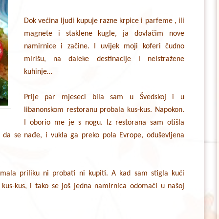
Dok većina ljudi kupuje razne krpice i parfeme , ili
magnete i staklene kugle, ja dovlačim nove
namirnice i začine. I uvijek moji koferi čudno
mirišu, na daleke destinacije i neistražene
kuhinje…
Prije par mjeseci bila sam u Švedskoj i u
libanonskom restoranu probala kus-kus. Napokon.
I oborio me je s nogu. Iz restorana sam otišla
o da se nađe, i vukla ga preko pola Evrope, oduševljena
ala priliku ni probati ni kupiti. A kad sam stigla kući
kus-kus, i tako se još jedna namirnica odomaći u našoj