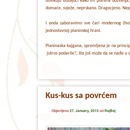
dovikuju slušajući kako im planina odzvanja
domaće, svježe, neprskano. Dragocjeno. Nepr
I onda zaboravimo sve čari modernog živo
jednostavnoj planinskoj hrani.
Planinaska kajgana, spremljena je na principu
jutros podarile?, šta još može da se nađe u 
Kus-kus sa povrćem
Objavljeno
27. January, 2015
od
RajBoj