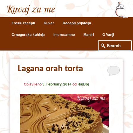
Main
Freški recepti
Kuvar
Recepti prijatelja
Skip
Skip
menu
Crnogorska kuhinja
Interesantno
Maniri
O Vanji
to
to
primary
secondary
content
content
Lagana orah torta
Objavljeno
3. February, 2014
od
RajBoj