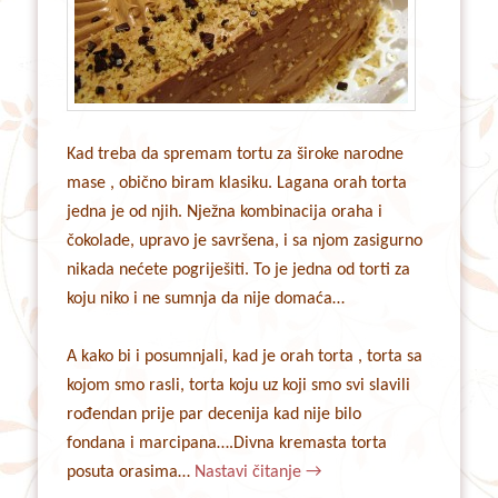
Kad treba da spremam tortu za široke narodne
mase , obično biram klasiku. Lagana orah torta
jedna je od njih. Nježna kombinacija oraha i
čokolade, upravo je savršena, i sa njom zasigurno
nikada nećete pogriješiti. To je jedna od torti za
koju niko i ne sumnja da nije domaća…
A kako bi i posumnjali, kad je orah torta , torta sa
kojom smo rasli, torta koju uz koji smo svi slavili
rođendan prije par decenija kad nije bilo
fondana i marcipana….Divna kremasta torta
posuta orasima…
Nastavi čitanje
→