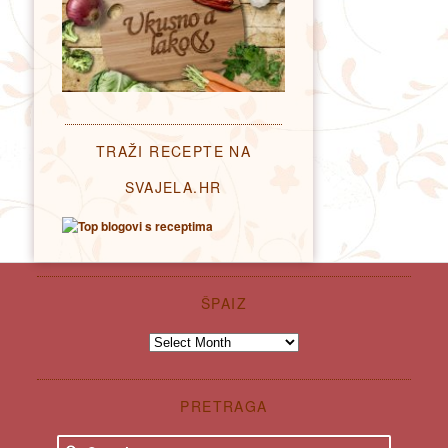
TRAŽI RECEPTE NA
SVAJELA.HR
ŠPAIZ
Špaiz
PRETRAGA
S