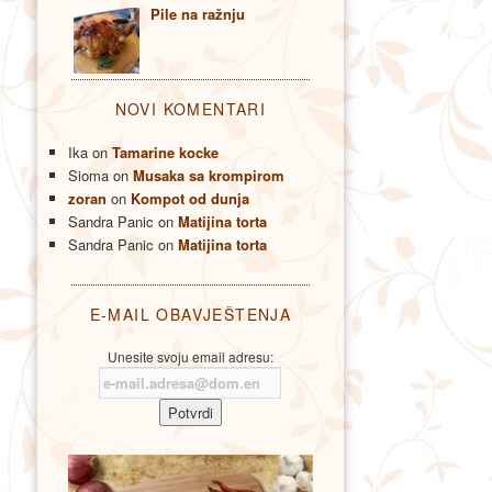
Pile na ražnju
NOVI KOMENTARI
Ika
on
Tamarine kocke
Sioma
on
Musaka sa krompirom
zoran
on
Kompot od dunja
Sandra Panic
on
Matijina torta
Sandra Panic
on
Matijina torta
E-MAIL OBAVJEŠTENJA
Unesite svoju email adresu: