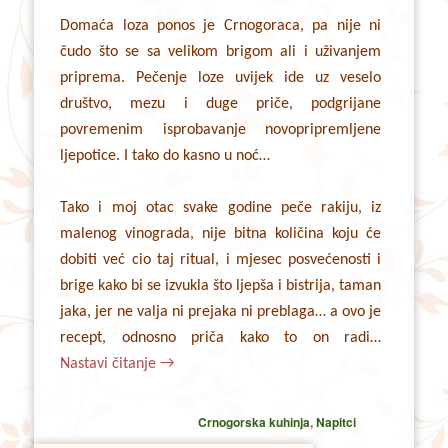
Domaća loza ponos je Crnogoraca, pa nije ni
čudo što se sa velikom brigom ali i uživanjem
priprema. Pečenje loze uvijek ide uz veselo
društvo, mezu i duge priče, podgrijane
povremenim isprobavanje novopripremljene
ljepotice. I tako do kasno u noć…
Tako i moj otac svake godine peče rakiju, iz
malenog vinograda, nije bitna količina koju će
dobiti već cio taj ritual, i mjesec posvećenosti i
brige kako bi se izvukla što ljepša i bistrija, taman
jaka, jer ne valja ni prejaka ni preblaga… a ovo je
recept, odnosno priča kako to on radi…
Nastavi čitanje
→
Crnogorska kuhinja
,
Napitci