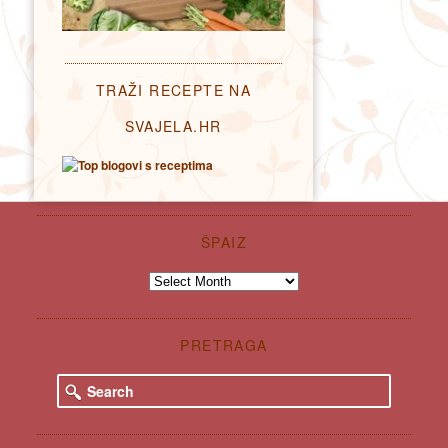
TRAŽI RECEPTE NA
SVAJELA.HR
ŠPAIZ
Špaiz
PRETRAGA
S
e
a
r