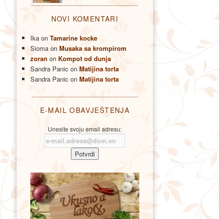
NOVI KOMENTARI
Ika
on
Tamarine kocke
Sioma
on
Musaka sa krompirom
zoran
on
Kompot od dunja
Sandra Panic
on
Matijina torta
Sandra Panic
on
Matijina torta
E-MAIL OBAVJEŠTENJA
Unesite svoju email adresu: