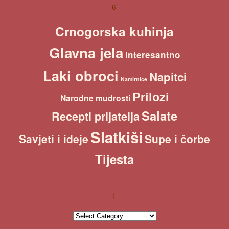
c
6
h
Crnogorska kuhinja
Glavna jela
Interesantno
Laki obroci
Napitci
Namirnice
Prilozi
Narodne mudrosti
Salate
Recepti prijatelja
Slatkiši
Savjeti i ideje
Supe i čorbe
Tijesta
1
1