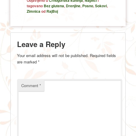
Objavljeno u
Crnogorska kuhinja
,
Napitci
i
tagovano
Bez glutena
,
Drenjine
,
Posno
,
Sokovi
,
Zimnica
od
RajBoj
Leave a Reply
Your email address will not be published.
Required fields
are marked
*
Comment
*