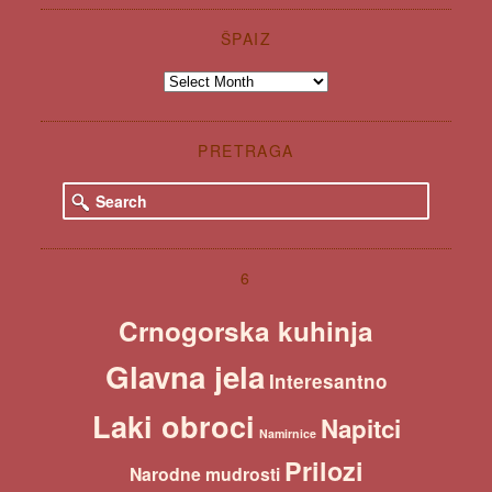
ŠPAIZ
Špaiz
PRETRAGA
S
e
a
r
c
6
h
Crnogorska kuhinja
Glavna jela
Interesantno
Laki obroci
Napitci
Namirnice
Prilozi
Narodne mudrosti