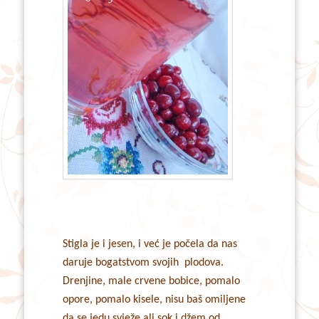
Stigla je i jesen, i već je počela da nas
daruje bogatstvom svojih plodova.
Drenjine, male crvene bobice, pomalo
opore, pomalo kisele, nisu baš omiljene
da se jedu svježe,ali sok i džem od