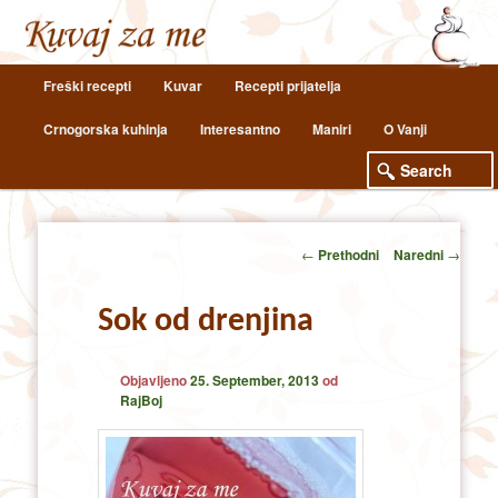
Main
Freški recepti
Kuvar
Recepti prijatelja
Skip
Skip
menu
Crnogorska kuhinja
Interesantno
Maniri
O Vanji
to
to
primary
secondary
content
content
Post
←
Prethodni
Naredni
→
navigation
Sok od drenjina
Objavljeno
25. September, 2013
od
RajBoj