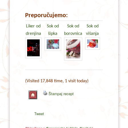
Preporučujemo:
Liker od
Sok od
Sok od
Sok od
drenjina
šipka
borovnica
višanja
(Visited 17,848 time, 1 visit today)
Štampaj recept
Tweet