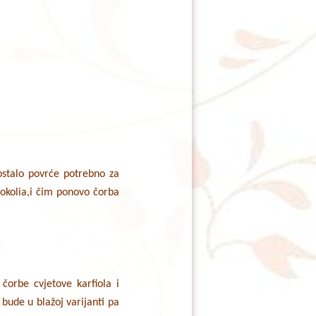
 ostalo povrće potrebno za
rokolia,i čim ponovo čorba
 čorbe cvjetove karfiola i
 bude u blažoj varijanti pa