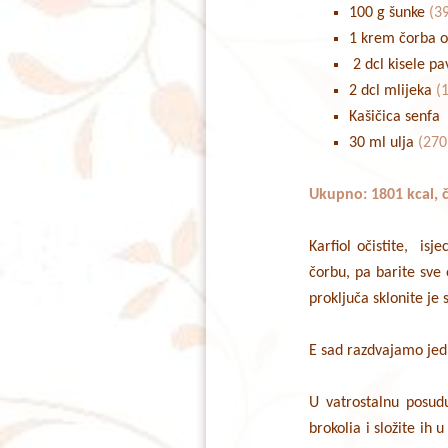
100 g šunke
(3
1 krem čorba o
2 dcl kisele p
2 dcl mlijeka
(1
Kašičica senfa
30 ml ulja
(270
Ukupno: 1801 kcal, č
Karfiol očistite, is
čorbu, pa barite sve 
proključa sklonite je 
E sad razdvajamo jed
U vatrostalnu posudu
brokolia i složite ih 