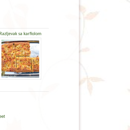
Razljevak sa karfiolom
eet