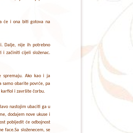
pa će i ona biti gotova na
i. Dalje, nije ih potrebno
 začiniti cijeli složenac.
se spremaju. Ako kao i ja
a samo obarite povrće, pa
karfiol i završite čorbu.
glavo nastojim ubaciti ga u
eme, dodajem nove ukuse i
ost pobijedit će odbojnost
ne face.Sa složenecem, se