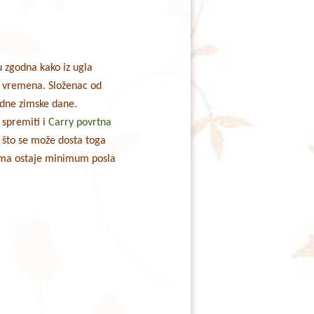
su zgodna kako iz ugla
g vremena. Složenac od
adne zimske dane.
 spremiti i
Carry povrtna
e što se može dosta toga
nima ostaje minimum posla