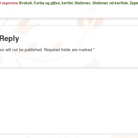
i tagovano
Brokoli
,
Čorba og gljiva
,
karfiol
,
Složenac
,
Složenac od karfiola
,
Zape
 Reply
ss will not be published.
Required fields are marked
*