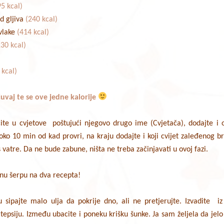
95 kcal)
d gljiva
(240 kcal)
avlake
(414 kcal)
30 kcal)
 kcal)
uvaj te se ove jedne kalorije
jecite u cvjetove poštujući njegovo drugo ime (Cvjetača), dodajte i
oko 10 min od kad provri, na kraju dodajte i koji cvijet zaleđenog b
s vatre. Da ne bude zabune, ništa ne treba začinjavati u ovoj fazi.
nu šerpu na dva recepta!
 sipajte malo ulja da pokrije dno, ali ne pretjerujte. Izvadite iz
u tepsiju. Između ubacite i poneku krišku šunke. Ja sam željela da jelo