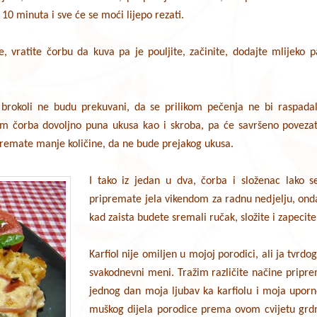
10 minuta i sve će se moći lijepo rezati.
, vratite čorbu da kuva pa je pouljite, začinite, dodajte mlijeko 
i brokoli ne budu prekuvani, da se prilikom pečenja ne bi raspadal
em čorba dovoljno puna ukusa kao i skroba, pa će savršeno povezati i
premate manje količine, da ne bude prejakog ukusa.
I tako iz jedan u dva, čorba i složenac lako 
pripremate jela vikendom za radnu nedjelju, ond
kad zaista budete sremali ručak, složite i zapecite 
Karfiol nije omiljen u mojoj porodici, ali ja tvrdo
svakodnevni meni. Tražim različite načine pripr
jednog dan moja ljubav ka karfiolu i moja uporn
muškog dijela porodice prema ovom cvijetu grd