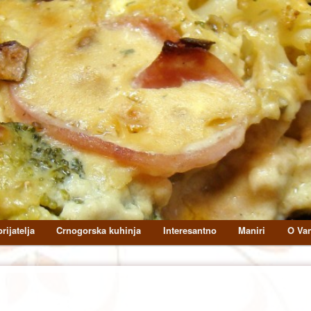
rijatelja
Crnogorska kuhinja
Interesantno
Maniri
O Van