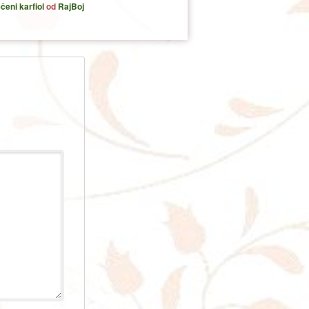
čeni karfiol
od
RajBoj