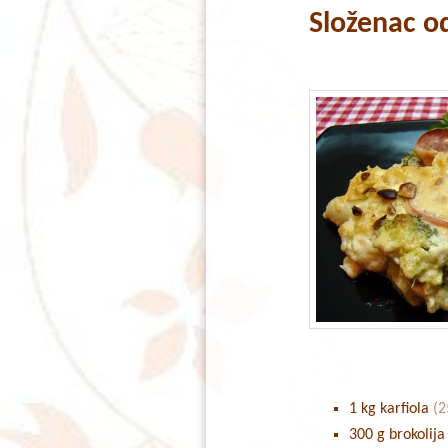
Složenac od
content
content
1 kg karfiola
(2
300 g brokolija