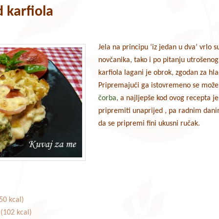
 karfiola
Jela na principu ‘iz jedan u dva’ vrlo 
novčanika, tako i po pitanju utrošeno
karfiola lagani je obrok, zgodan za hl
Pripremajući ga istovremeno se može
čorba
, a najljepše kod ovog recepta j
pripremiti unaprijed , pa radnim da
da se pripremi fini ukusni ručak.
50 kcal)
(102 kcal)