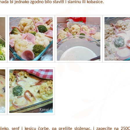
da bi jednako zgodno bilo staviti i slaninu ili kobasice.
jeko, senf i kesicu čorbe, pa prelijte složenac, i zapecite na 250