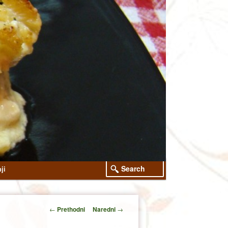
Search
ji
Post
←
Prethodni
Naredni
→
navigation