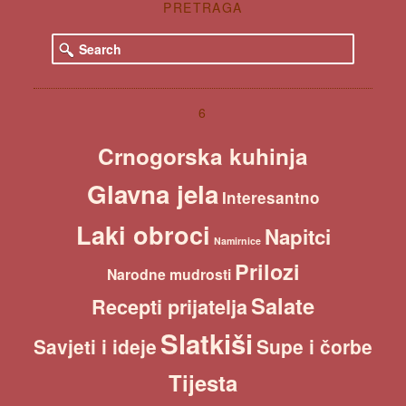
PRETRAGA
S
e
a
r
c
6
h
Crnogorska kuhinja
Glavna jela
Interesantno
Laki obroci
Napitci
Namirnice
Prilozi
Narodne mudrosti
Salate
Recepti prijatelja
Slatkiši
Savjeti i ideje
Supe i čorbe
Tijesta