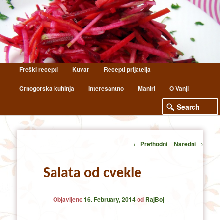
Main
Freški recepti
Kuvar
Recepti prijatelja
Skip
Skip
menu
Crnogorska kuhinja
Interesantno
Maniri
O Vanji
to
to
primary
secondary
content
content
Post
←
Prethodni
Naredni
→
navigation
Salata od cvekle
Objavljeno
16. February, 2014
od
RajBoj