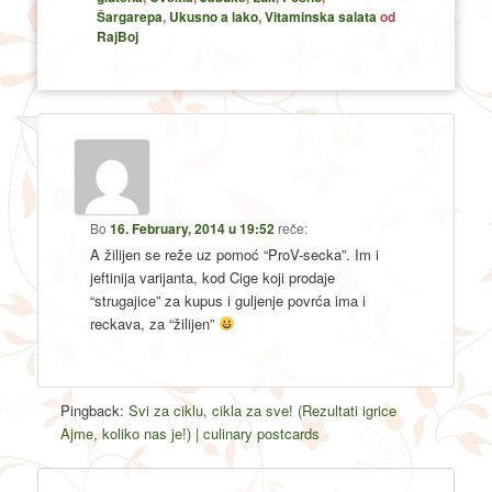
Šargarepa
,
Ukusno a lako
,
Vitaminska salata
od
RajBoj
Bo
16. February, 2014 u 19:52
reče:
A žilijen se reže uz pomoć “ProV-secka”. Im i
jeftinija varijanta, kod Cige koji prodaje
“strugajice” za kupus i guljenje povrća ima i
reckava, za “žilijen”
Pingback:
Svi za ciklu, cikla za sve! (Rezultati igrice
Ajme, koliko nas je!) | culinary postcards