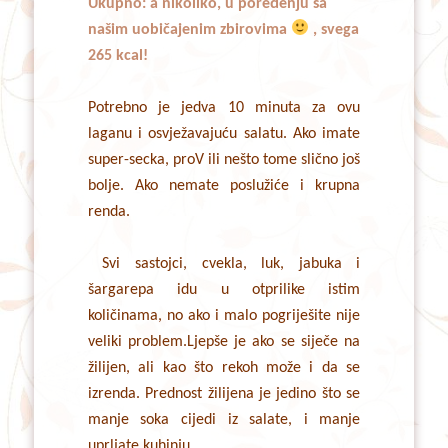
Ukupno: a nikoliko, u poređenju sa
našim uobičajenim zbirovima
, svega
265 kcal!
Potrebno je jedva 10 minuta za ovu
laganu i osvježavajuću salatu. Ako imate
super-secka, proV ili nešto tome slično još
bolje. Ako nemate poslužiće i krupna
renda.
Svi sastojci, cvekla, luk, jabuka i
šargarepa idu u otprilike istim
količinama, no ako i malo pogriješite nije
veliki problem.Ljepše je ako se siječe na
žilijen, ali kao što rekoh može i da se
izrenda. Prednost žilijena je jedino što se
manje soka cijedi iz salate, i manje
uprljate kuhinju.