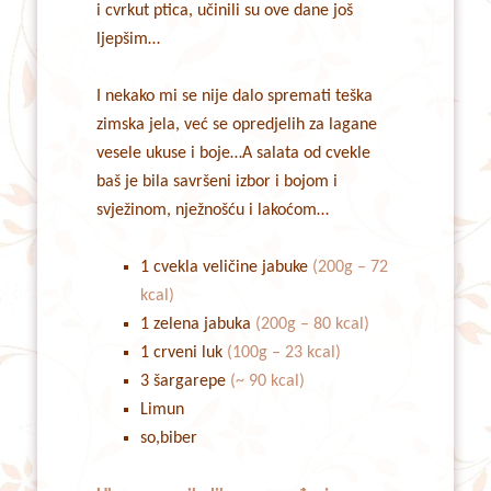
i cvrkut ptica, učinili su ove dane još
ljepšim…
I nekako mi se nije dalo spremati teška
zimska jela, već se opredjelih za lagane
vesele ukuse i boje…A salata od cvekle
baš je bila savršeni izbor i bojom i
svježinom, nježnošću i lakoćom…
1 cvekla veličine jabuke
(200g – 72
kcal)
1 zelena jabuka
(200g – 80 kcal)
1 crveni luk
(100g – 23 kcal)
3 šargarepe
(~ 90 kcal)
Limun
so,biber