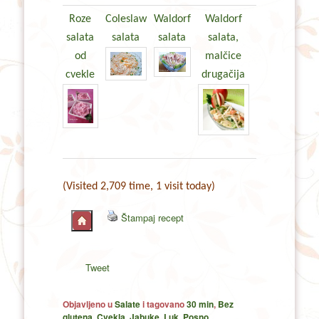
Roze
Coleslaw
Waldorf
Waldorf
salata
salata
salata
salata,
od
malčice
cvekle
drugačija
(Visited 2,709 time, 1 visit today)
Štampaj recept
Tweet
Objavljeno u
Salate
i tagovano
30 min
,
Bez
glutena
,
Cvekla
,
Jabuke
,
Luk
,
Posno
,