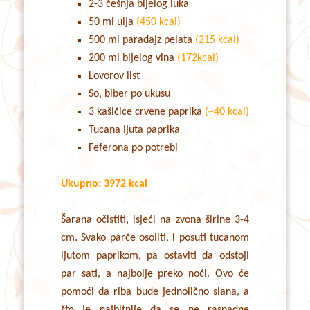
2-3 češnja bijelog luka
50 ml ulja
(450 kcal)
500 ml paradajz pelata
(215 kcal)
200 ml bijelog vina
(172kcal)
Lovorov list
So, biber po ukusu
3 kašičice crvene paprika
(~40 kcal)
Tucana ljuta paprika
Feferona po potrebi
Ukupno: 3972 kcal
Šarana očistiti, isjeći na zvona širine 3-4
cm. Svako parče osoliti, i posuti tucanom
ljutom paprikom, pa ostaviti da odstoji
par sati, a najbolje preko noći. Ovo će
pomoći da riba bude jednolično slana, a
što je najbitnije da se ne raspadne