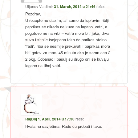
Uljanov Vladimir
31. March, 2014 u 21:46
reče:
Pozdrav,
U recepte ne ulazim, ali samo da ispravim riblji
paprikas se nikada ne kuva na laganoj vatri, a
pogotovo ne na vrbi – vatra mora biti jaka, drva
suva i sitnije iscjepana tako da parikas stalno
“radi”, riba se nesmije prekuvati i paprikas mora
biti gotov za max. 45 minuta ako je saran cca 2-
2,5kg. Cobanac i pasulj su drugo oni se kuvaju
lagano na tihoj vatri.
RajBoj
1. April, 2014 u 17:30
reče:
Hvala na savjetima. Rado ću probati i tako.