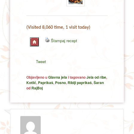
(Visited 8,060 time, 1 visit today)
Štampaj recept
Tweet
Objavljeno u
Glavna jela
i tagovano
Jela od ribe
,
Kotlić
,
Paprikaš
,
Posno
,
Riblji paprikaš
,
Šaran
od
RajBoj