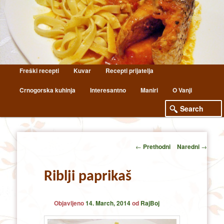
Main
Freški recepti
Kuvar
Recepti prijatelja
Skip
Skip
menu
Crnogorska kuhinja
Interesantno
Maniri
O Vanji
to
to
primary
secondary
content
content
Post
←
Prethodni
Naredni
→
navigation
Riblji paprikaš
Objavljeno
14. March, 2014
od
RajBoj