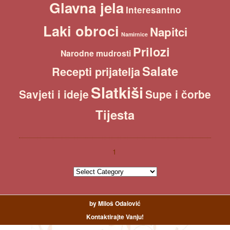
Glavna jela
Interesantno
Laki obroci
Napitci
Namirnice
Prilozi
Narodne mudrosti
Salate
Recepti prijatelja
Slatkiši
Savjeti i ideje
Supe i čorbe
Tijesta
1
1
by Miloš Odalović
Kontaktirajte Vanju!