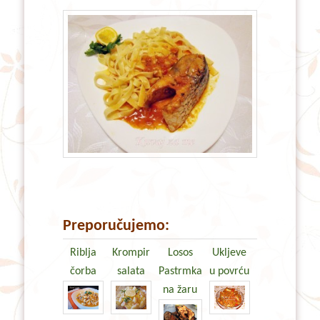
Preporučujemo:
Riblja
Krompir
Losos
Ukljeve
čorba
salata
Pastrmka
u povrću
na žaru