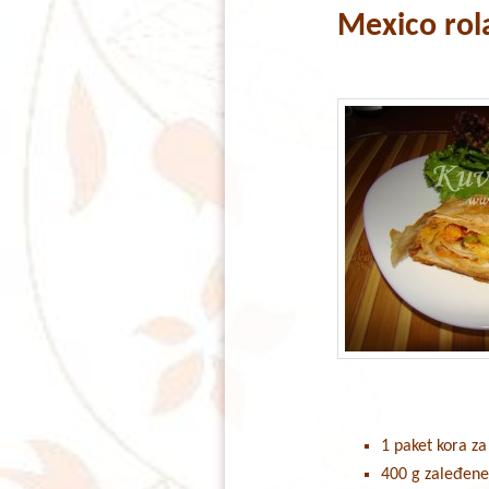
Mexico rol
content
content
1 paket kora za
400 g zaleđene