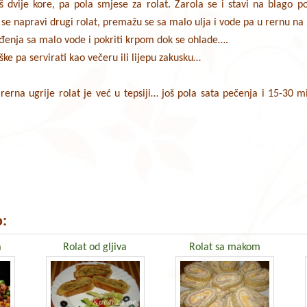
š dvije kore, pa pola smjese za rolat. Zarola se i stavi na blago
 se napravi drugi rolat, premažu se sa malo ulja i vode pa u rernu na
ađenja sa malo vode i pokriti krpom dok se ohlade….
ške pa servirati kao večeru ili lijepu zakusku…
rerna ugrije rolat je već u tepsiji… još pola sata pečenja i 15-30 m
:
a
Rolat od gljiva
Rolat sa makom