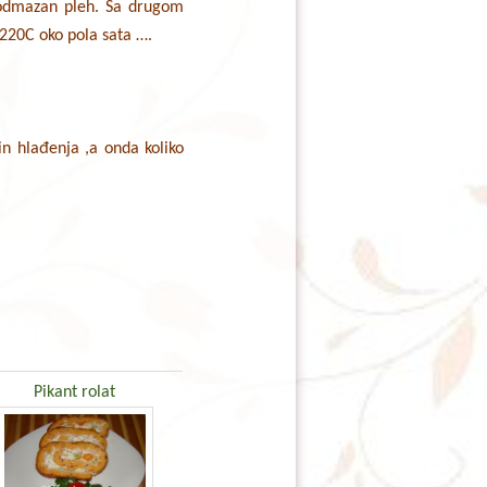
 podmazan pleh. Sa drugom
 220C oko pola sata ….
in hlađenja ,a onda koliko
Pikant rolat