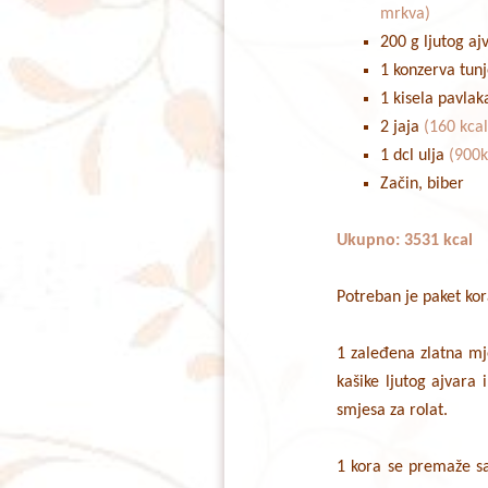
mrkva)
200 g ljutog a
1 konzerva tun
1 kisela pavla
2 jaja
(160 kcal
1 dcl ulja
(900k
Začin, biber
Ukupno: 3531 kcal
Potreban je paket kora
1 zaleđena zlatna mj
kašike ljutog ajvara
smjesa za rolat.
1 kora se premaže sa