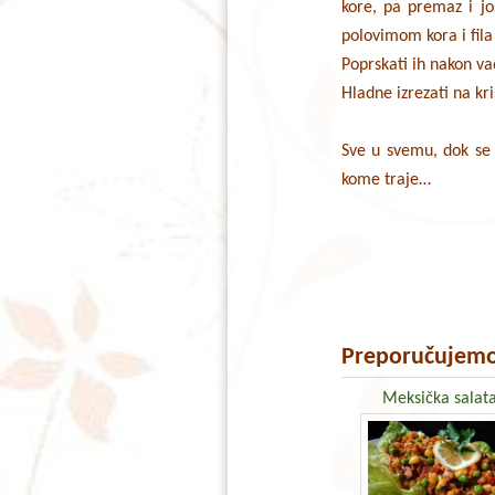
kore, pa premaz i jo
polovimom kora i fila
Poprskati ih nakon v
Hladne izrezati na kri
Sve u svemu, dok se 
kome traje…
Preporučujemo
Meksička salat