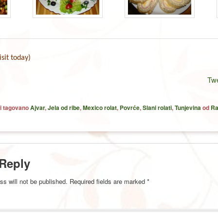
isit today)
Tw
i tagovano
Ajvar
,
Jela od ribe
,
Mexico rolat
,
Povrće
,
Slani rolati
,
Tunjevina
od
Ra
 Reply
ss will not be published.
Required fields are marked
*