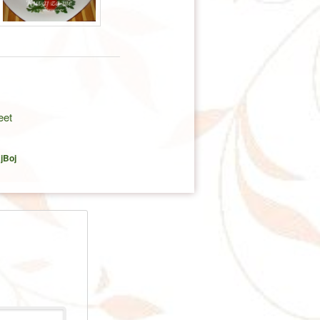
eet
jBoj