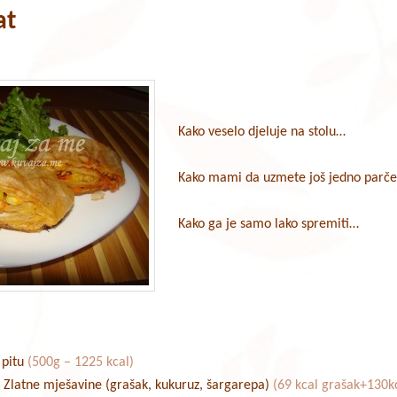
at
Kako veselo djeluje na stolu…
Kako mami da uzmete još jedno parč
Kako ga je samo lako spremiti…
 pitu
(500g – 1225 kcal)
 Zlatne mješavine (grašak, kukuruz, šargarepa)
(69 kcal grašak+130k