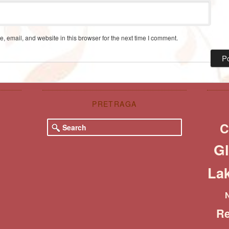
 email, and website in this browser for the next time I comment.
PRETRAGA
S
C
e
a
Gl
r
c
Lak
h
Re