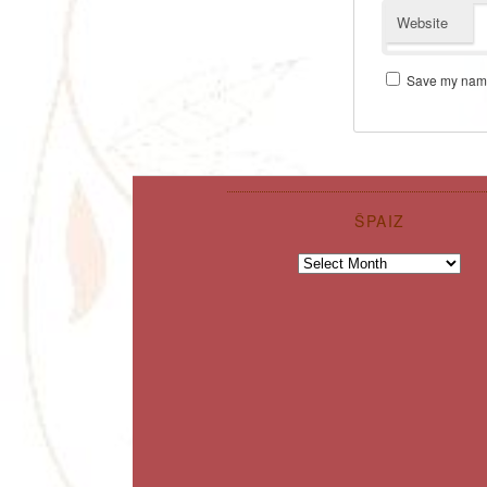
Website
Save my name,
ŠPAIZ
Špaiz