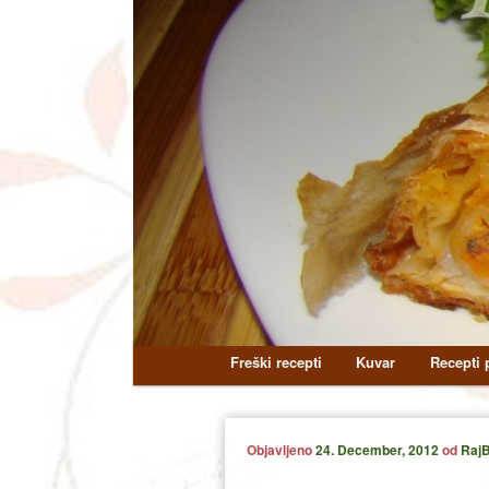
Main
Freški recepti
Kuvar
Recepti p
Skip
Skip
menu
to
to
Objavljeno
24. December, 2012
od
RajB
primary
secondary