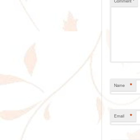
Comment
*
*
Name
*
Email