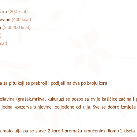
jvara
(200 kcal)
jevine
(400 kcal)
ka
(2 dl 400 kcal)
)
cal)
 za pitu koji se prebroji i podijeli na dva po broju kora.
ešavina (grašak,mrkva, kukuruz) se pospe sa dvije kašičice začina i 
 i jedna konzerva tunjevine ,ocijeđene od ulja. Sve se dobro izmje
 malo ulja pa se stave 2 kore i premažu umućenim filom (1 kisela pa