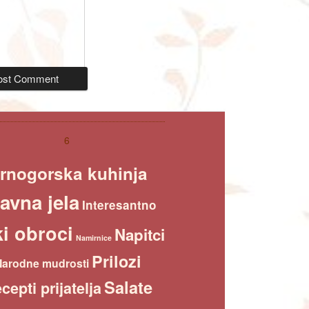
6
rnogorska kuhinja
avna jela
Interesantno
i obroci
Napitci
Namirnice
Prilozi
Narodne mudrosti
Salate
cepti prijatelja