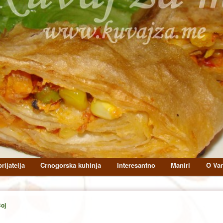
rijatelja
Crnogorska kuhinja
Interesantno
Maniri
O Van
oj