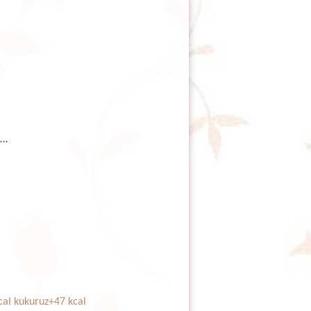
e…
cal kukuruz+47 kcal