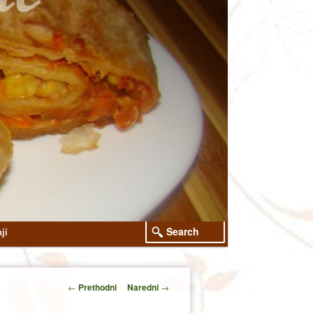
Search
ji
Post
←
Prethodni
Naredni
→
navigation