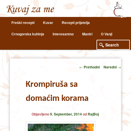
Main
Freški recepti
Kuvar
Recepti prijatelja
Skip
Skip
menu
Crnogorska kuhinja
Interesantno
Maniri
O Vanji
to
to
primary
secondary
content
content
Post
←
Prethodni
Naredni
→
navigation
Krompiruša sa
domaćim korama
Objavljeno
9. September, 2014
od
RajBoj