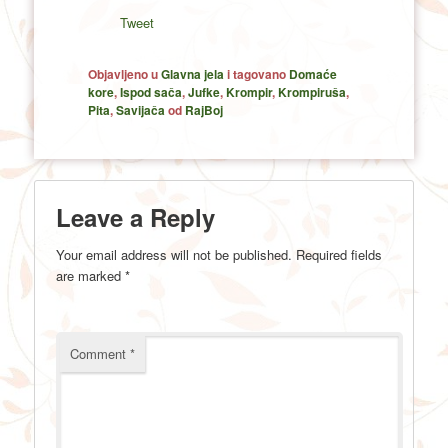
Tweet
Objavljeno u
Glavna jela
i tagovano
Domaće
kore
,
Ispod sača
,
Jufke
,
Krompir
,
Krompiruša
,
Pita
,
Savijača
od
RajBoj
Leave a Reply
Your email address will not be published.
Required fields
are marked
*
Comment
*