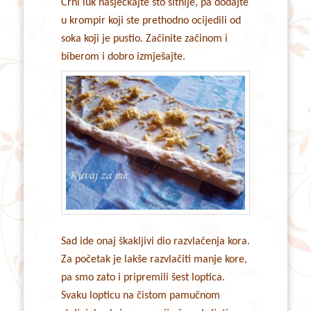
Crni luk nasjeckajte što sitnije, pa dodajte
u krompir koji ste prethodno ocijedili od
soka koji je pustio. Začinite začinom i
biberom i dobro izmješajte.
Sad ide onaj škakljivi dio razvlačenja kora.
Za početak je lakše razvlačiti manje kore,
pa smo zato i pripremili šest loptica.
Svaku lopticu na čistom pamučnom