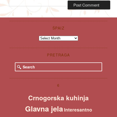
ŠPAIZ
Špaiz
PRETRAGA
S
e
a
r
c
6
h
Crnogorska kuhinja
Glavna jela
Interesantno