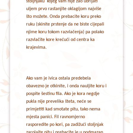
stoljnjaku kojeg vam nije žao ubrljati
uljem prvo rastanjite oklagijom najviše
što možete. Onda prebacite koru preko
ruku (skinite prstenje da ne biste cijepali
njime koru tokom razvlačenja) pa polako
razvlačite kore krećući od centra ka
krajevima.
Ako vam je ivica ostala predebela
obavezno je otkinite, i onda nauljite koru i
pospite šestinu fila. Ako je kora negdje
pukla nije prevelika šteta, neće se
primjetiti kad smotate pitu, tako nema
mjesta panici. Fil ravnomjerno
rasporedite po kori, pa zadižući stoljnjak
zarolajte pitu i prebacite je u podmazan