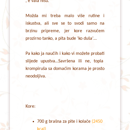
, e vala nisu.
Možda mi treba malo više rutine i
iskustva, ali sve se to svodi samo na
brzinu pripreme, jer kore razvučem
prozirno tanko, a pita bude ‘ko duša’…
Pa kako ja naučih i kako vi možete probati
slijede upustva…Savršena ili ne, topla
krompiruša sa domaćim korama je prosto
neodoljiva.
Kore:
700 g brašna za pite i kolače
(2450
kcal)