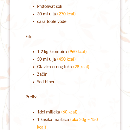
Prstohvat soli
30 ml ulja
(270 kcal)
čaša tople vode
Fil:
1,2 kg krompira
(960 kcal)
50 ml ulja
(450 kcal)
Glavica crnog luka
(28 kcal)
Začin
So i biber
Preliv:
1dcl mlijeka
(60 kcal)
1 kašika maslaca
(oko 20g ~ 150
kcal)