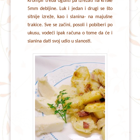
Krompir treba oguliti pa izrezati na kriške
5mm debljine. Luk i jedan i drugi se što
sitnije izreže, kao i slanina- na majušne
trakice. Sve se začini, posoli i pobiberi po
ukusu, vodeći ipak računa o tome da će i
slanina dati svoj udio u slanosti.