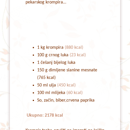
pekarskog krompira…
1 kg krompira
(880 kcal)
100 g crnog luka
(23 kcal)
1 češanj bijelog luka
150 g dimljene slanine mesnate
(765 kcal)
50 ml ulja
(450 kcal)
100 ml mlijeka
(60 kcal)
So, začin, biber,crvena paprika
Ukupno: 2178 kcal