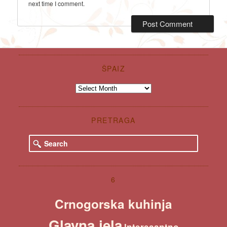
next time I comment.
ŠPAIZ
Špaiz
PRETRAGA
S
e
a
r
c
6
h
Crnogorska kuhinja
Glavna jela
Interesantno