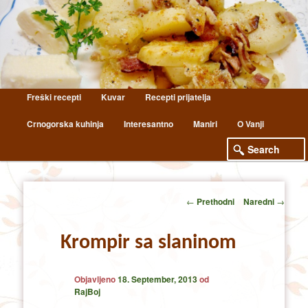
Main
Freški recepti
Kuvar
Recepti prijatelja
Skip
Skip
menu
Crnogorska kuhinja
Interesantno
Maniri
O Vanji
to
to
primary
secondary
content
content
Post
←
Prethodni
Naredni
→
navigation
Krompir sa slaninom
Objavljeno
18. September, 2013
od
RajBoj