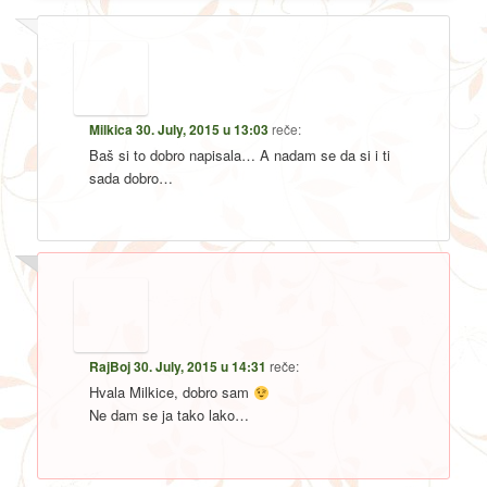
Milkica
30. July, 2015 u 13:03
reče:
Baš si to dobro napisala… A nadam se da si i ti
sada dobro…
RajBoj
30. July, 2015 u 14:31
reče:
Hvala Milkice, dobro sam
Ne dam se ja tako lako…