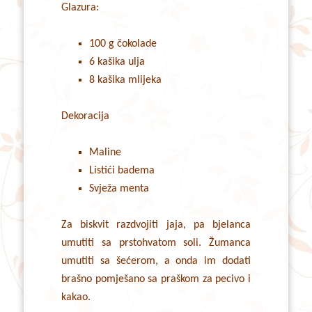
Glazura:
100 g čokolade
6 kašika ulja
8 kašika mlijeka
Dekoracija
Maline
Listići badema
Svježa menta
Za biskvit razdvojiti jaja, pa bjelanca
umutiti sa prstohvatom soli. Žumanca
umutiti sa šećerom, a onda im dodati
brašno pomješano sa praškom za pecivo i
kakao.