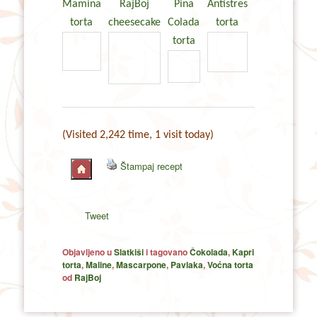
Mamina
RajBoj
Pina
Antistres
torta
cheesecake
Colada
torta
torta
(Visited 2,242 time, 1 visit today)
Štampaj recept
Tweet
Objavljeno u
Slatkiši
i tagovano
Čokolada
,
Kapri
torta
,
Maline
,
Mascarpone
,
Pavlaka
,
Voćna torta
od
RajBoj