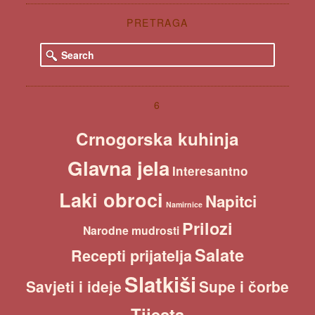
PRETRAGA
S
e
a
r
c
6
h
Crnogorska kuhinja
Glavna jela
Interesantno
Laki obroci
Napitci
Namirnice
Prilozi
Narodne mudrosti
Salate
Recepti prijatelja
Slatkiši
Savjeti i ideje
Supe i čorbe
Tijesta