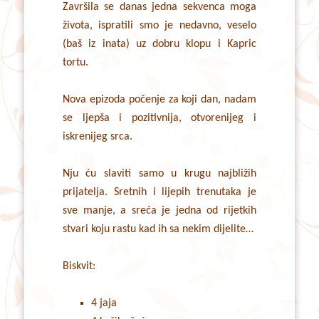
Završila se danas jedna sekvenca moga
života, ispratili smo je nedavno, veselo
(baš iz inata) uz dobru klopu i Kapric
tortu.
Nova epizoda počenje za koji dan, nadam
se ljepša i pozitivnija, otvorenijeg i
iskrenijeg srca.
Nju ću slaviti samo u krugu najbližih
prijatelja. Sretnih i lijepih trenutaka je
sve manje, a sreća je jedna od rijetkih
stvari koju rastu kad ih sa nekim dijelite…
Biskvit:
4 jaja