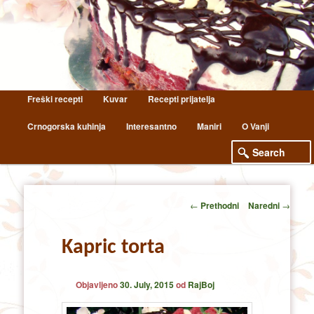
Main
Freški recepti
Kuvar
Recepti prijatelja
Skip
Skip
menu
Crnogorska kuhinja
Interesantno
Maniri
O Vanji
to
to
primary
secondary
content
content
Post
←
Prethodni
Naredni
→
navigation
Kapric torta
Objavljeno
30. July, 2015
od
RajBoj