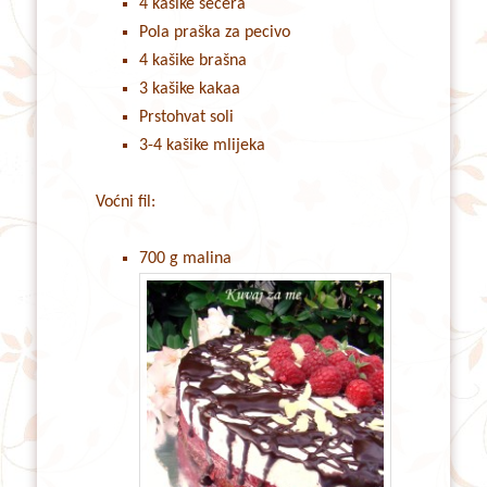
4 kašike šećera
Pola praška za pecivo
4 kašike brašna
3 kašike kakaa
Prstohvat soli
3-4 kašike mlijeka
Voćni fil:
700 g malina