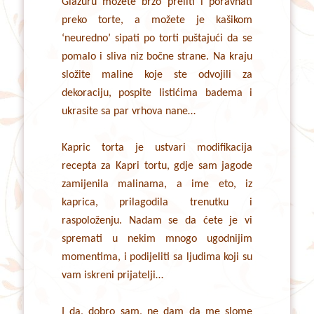
Glazuru možete brzo preliti i poravnati
preko torte, a možete je kašikom
‘neuredno’ sipati po torti puštajući da se
pomalo i sliva niz bočne strane. Na kraju
složite maline koje ste odvojili za
dekoraciju, pospite listićima badema i
ukrasite sa par vrhova nane…
Kapric torta je ustvari modifikacija
recepta za Kapri tortu, gdje sam jagode
zamijenila malinama, a ime eto, iz
kaprica, prilagodila trenutku i
raspoloženju. Nadam se da ćete je vi
spremati u nekim mnogo ugodnijim
momentima, i podijeliti sa ljudima koji su
vam iskreni prijatelji…
I da, dobro sam, ne dam da me slome